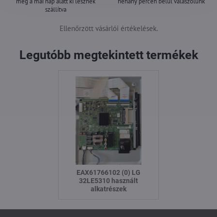
még a mai nap alatt ki lesznek
néhány percen belül válaszolunk
szállítva
Ellenőrzött vásárlói értékelések.
Legutóbb megtekintett termékek
EAX61766102 (0) LG
32LE5310 használt
alkatrészek