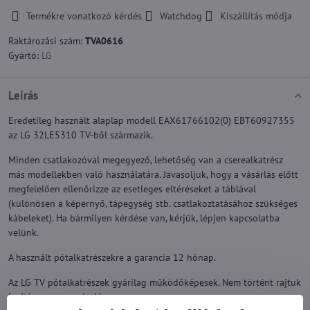
Termékre vonatkozó kérdés
Watchdog
Kiszállítás módja
Raktározási szám:
TVA0616
Gyártó:
LG
Leírás
Eredetileg használt alaplap modell EAX61766102(0) EBT60927355
az LG 32LE5310 TV-ből származik.
Minden csatlakozóval megegyező, lehetőség van a cserealkatrész
más modellekben való használatára. Javasoljuk, hogy a vásárlás előtt
megfelelően ellenőrizze az esetleges eltéréseket a táblával
(különösen a képernyő, tápegység stb. csatlakoztatásához szükséges
kábeleket). Ha bármilyen kérdése van, kérjük, lépjen kapcsolatba
velünk.
A használt pótalkatrészekre a garancia 12 hónap.
Az LG TV pótalkatrészek gyárilag működőképesek. Nem történt rajtuk
javítás vagy szervizelés.