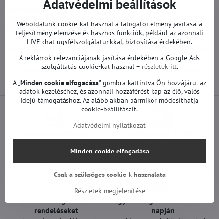
Adatvédelmi beállítások
Továbbiak a kategóriából
Weboldalunk cookie-kat használ a látogatói élmény javítása, a
Pótalkatrészek | LG TV
Alaplapok | LG TV
teljesítmény elemzése és hasznos funkciók, például az azonnali
LIVE chat ügyfélszolgálatunkkal, biztosítása érdekében.
A reklámok relevanciájának javítása érdekében a Google Ads
szolgáltatás cookie-kat használ –
részletek itt
.
Előző termék
Következő termék
A „
Minden cookie elfogadása
" gombra kattintva Ön hozzájárul az
adatok kezeléséhez, és azonnali hozzáférést kap az élő, valós
idejű támogatáshoz. Az alábbiakban bármikor módosíthatja
cookie-beállításait.
Adatvédelmi nyilatkozat
Minden termékünket
Szállítás csak 1490 Ft
teszteljük
25 000 Ft felett ingyenes a szállítás
Minden cookie elfogadása
100%-os működőképességet
garantálunk
Csak a szükséges cookie-k használata
Részletek megjelenítése
A 12:00 óráig leadott
Ügyfélszolgálat a hét minden
rendeléseket
napján