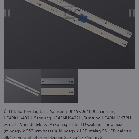
Új LED háttérvilágítás a Samsung UE49KU6400U, Samsung
UE49KU6402U, Samsung UE49MU6402U, Samsung UE49MU6672U
és más TV modellekhez. A csomag 2 db LED szalagot tartalmaz
(mindegyik 533 mm hosszú). Mindegyik LED-szalag 58 LED-del van
elkészítve, ami teljesen elegendő az egész képernyő