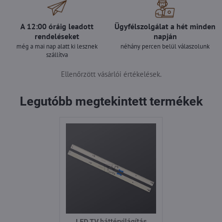
A 12:00 óráig leadott
Ügyfélszolgálat a hét minden
rendeléseket
napján
még a mai nap alatt ki lesznek
néhány percen belül válaszolunk
szállítva
Ellenőrzött vásárlói értékelések.
Legutóbb megtekintett termékek
LED TV háttérvilágítás