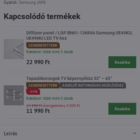
Gyártó:
Samsung (AM)
Kapcsolódó termékek
Diffúzor panel / LGP BN61-13689A Samsung UE49KU,
UE49MU LED TV-hez
LEGKERESETTEBB
Raktáron: több mint 5 darab
22 990 Ft
Kosárba
Tapadókorongok TV képernyőhöz 32” – 65”
LEGKERESETTEBB
A KIJELZŐ BIZTONSÁGOS KEZELÉSÉHEZ
-25%
Raktáron: több mint 5 darab
15 990 Ft
Árengedmény 4 000 Ft
Kosárba
11 990 Ft
Leírás