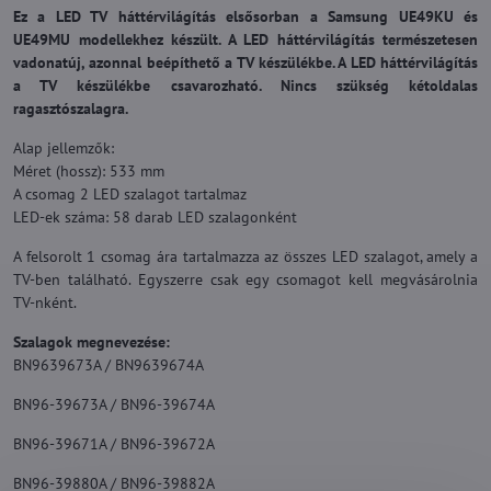
Ez a LED TV háttérvilágítás elsősorban a Samsung UE49KU és
UE49MU modellekhez készült. A LED háttérvilágítás természetesen
vadonatúj, azonnal beépíthető a TV készülékbe. A LED háttérvilágítás
a TV készülékbe csavarozható. Nincs szükség kétoldalas
ragasztószalagra.
Alap jellemzők:
Méret (hossz): 533 mm
A csomag 2 LED szalagot tartalmaz
LED-ek száma: 58 darab LED szalagonként
A felsorolt 1 csomag ára tartalmazza az összes LED szalagot, amely a
TV-ben található. Egyszerre csak egy csomagot kell megvásárolnia
TV-nként.
Szalagok megnevezése:
BN9639673A / BN9639674A
BN96-39673A / BN96-39674A
BN96-39671A / BN96-39672A
BN96-39880A / BN96-39882A