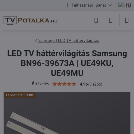
Felhasználói panel
Samsung | LED TV háttérvilágítás
LED TV háttérvilágítás Samsung
BN96-39673A | UE49KU,
UE49MU
Értékelés
4.96
/
5
(
26
x)
LEGKERESETTEBB