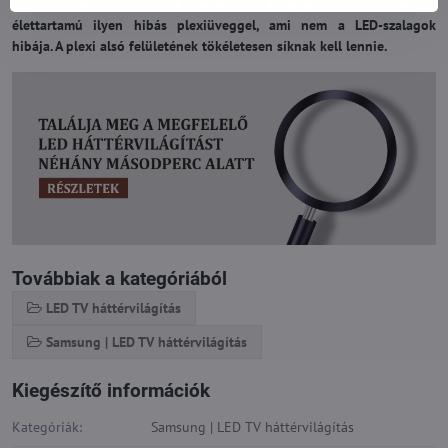
repedések), gondoskodnia kell a cseréről. Az új háttérvilágítás rövid
élettartamú ilyen hibás plexiüveggel, ami nem a LED-szalagok
hibája. A plexi alsó felületének tökéletesen síknak kell lennie.
Továbbiak a kategóriából
LED TV háttérvilágítás
Samsung | LED TV háttérvilágítás
Kiegészítő információk
Kategóriák:
Samsung | LED TV háttérvilágítás