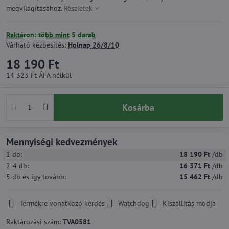
megvilágításához.
Részletek
Raktáron: több mint 5 darab
Várható kézbesítés:
Holnap
26/8/10
18 190 Ft
14 323 Ft
ÁFA nélkül
Kosárba
Mennyiségi kedvezmények
1
db:
18 190 Ft
/db
2-4
db:
16 371 Ft
/db
5
db
és így tovább
:
15 462 Ft
/db
Termékre vonatkozó kérdés
Watchdog
Kiszállítás módja
Raktározási szám:
TVA0581