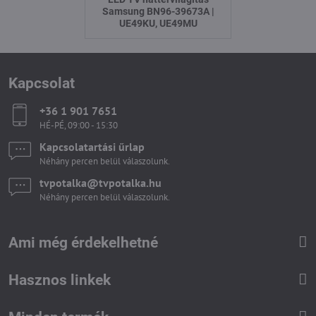
Samsung BN96-39673A |
UE49KU, UE49MU
Kapcsolat
+36 1 901 7651
HÉ-PÉ, 09:00 - 15:30
Kapcsolatartási űrlap
Néhány percen belül válaszolunk.
tvpotalka​@tvpotalka​.hu
Néhány percen belül válaszolunk.
Ami még érdekelhetné
Hasznos linkek