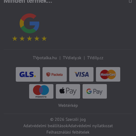
Minden termék...
TVpotalka.hu
|
TVdiely.sk
|
TVdíly.cz
Webtérkép
©
2026
Szerzői jog
Adatvédelmi beállítások
Adatvédelmi nyilatkozat
Felhasználási feltételek