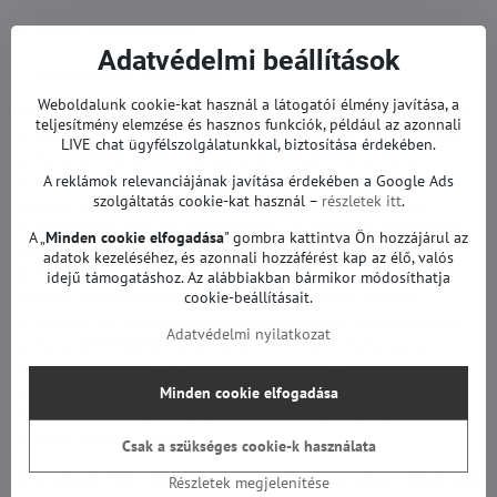
Az eredeti helyettesítésére.
Adatvédelmi beállítások
TV háttérvilágítás garanciával.
Weboldalunk cookie-kat használ a látogatói élmény javítása, a
Ezekhez a modellekhez alkalmas:
Samsung UE49KU6400U, Samsung
teljesítmény elemzése és hasznos funkciók, például az azonnali
UE49KU6402U, Samsung UE49KU6442U, Samsung UE49KU6445U,
LIVE chat ügyfélszolgálatunkkal, biztosítása érdekében.
Samsung UE49KU6449U, Samsung UE49KU6450S, Samsung
A reklámok relevanciájának javítása érdekében a Google Ads
UE49KU6450U, Samsung UE49KU6452U, Samsung UE49KU6459U,
szolgáltatás cookie-kat használ –
részletek itt
.
Samsung UE49KU6470U, Samsung UE49KU6472U, Samsung
UE49KU6500S, Samsung UE49KU6502U, Samsung UE49KU6509U,
A „
Minden cookie elfogadása
" gombra kattintva Ön hozzájárul az
Samsung UE49KU6510U, Samsung UE49KU6640U, Samsung
adatok kezeléséhez, és azonnali hozzáférést kap az élő, valós
UE49KU6642, Samsung UE49KU6650U, Samsung UE49KU6652U,
idejű támogatáshoz. Az alábbiakban bármikor módosíthatja
cookie-beállításait.
Samsung UE49KU6659U, Samsung UE49KU6670U, Samsung
UE49KU6672U, Samsung UE49KU7000, Samsung UE49MU6400U,
Adatvédelmi nyilatkozat
Samsung UE49MU6402U, Samsung UE49MU6442U, Samsung
UE49MU6450U, Samsung UE49MU6452U, Samsung UE49MU6470U,
Samsung UE49MU6472U, Samsung UE49MU6500U, Samsung
Minden cookie elfogadása
UE49MU6502UXXH, Samsung UE49MU6672U, Samsung
UE49MU7400U és mások.
Csak a szükséges cookie-k használata
Ha a LED-ek fölött hőkárosodott plexiüveg van (égett foltok vagy
Részletek megjelenítése