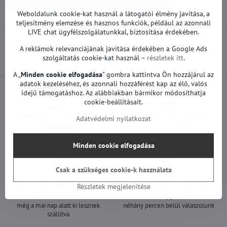
Pótalkatrészek | LG TV
Alaplapok | LG TV
Weboldalunk cookie-kat használ a látogatói élmény javítása, a
teljesítmény elemzése és hasznos funkciók, például az azonnali
LIVE chat ügyfélszolgálatunkkal, biztosítása érdekében.
A reklámok relevanciájának javítása érdekében a Google Ads
Előző termék
Következő termék
szolgáltatás cookie-kat használ –
részletek itt
.
A „
Minden cookie elfogadása
" gombra kattintva Ön hozzájárul az
adatok kezeléséhez, és azonnali hozzáférést kap az élő, valós
idejű támogatáshoz. Az alábbiakban bármikor módosíthatja
cookie-beállításait.
Minden termékünket
Szállítás csak 1490 Ft
Adatvédelmi nyilatkozat
teszteljük
25 000 Ft felett ingyenes a szállítás
100%-os működőképességet
Minden cookie elfogadása
garantálunk
Csak a szükséges cookie-k használata
A 12:00 óráig leadott
Ügyfélszolgálat a hét minden
Részletek megjelenítése
rendeléseket
napján
még a mai nap alatt ki lesznek
néhány percen belül válaszolunk
szállítva