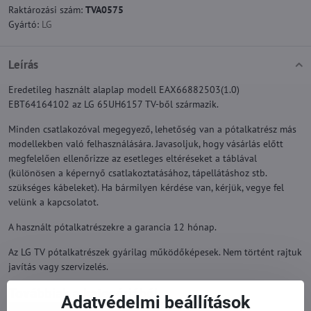
Raktározási szám:
TVA0575
Gyártó:
LG
Leírás
Eredetileg használt alaplap modell EAX66882503(1.0)
EBT64164102 az LG 65UH6157 TV-ből származik.
Minden csatlakozóval megegyező, lehetőség van a pótalkatrész más
modellekben való felhasználására. Javasoljuk, hogy vásárlás előtt
megfelelően ellenőrizze az esetleges eltéréseket a táblával
(különösen a képernyő csatlakoztatásához, tápellátáshoz stb.
szükséges kábeleket). Ha bármilyen kérdése van, kérjük, vegye fel
velünk a kapcsolatot.
A használt pótalkatrészekre a garancia 12 hónap.
Az LG TV pótalkatrészek gyárilag működőképesek. Nem történt rajtuk
javítás vagy szervizelés.
Továbbiak a kategóriából
Adatvédelmi beállítások