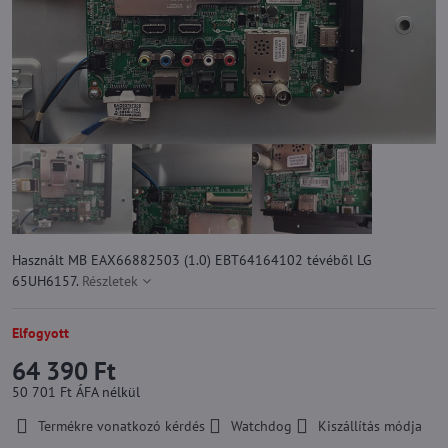
Használt MB EAX66882503 (1.0) EBT64164102 tévéből LG
65UH6157.
Részletek
Elfogyott
64 390 Ft
50 701 Ft
ÁFA nélkül
Termékre vonatkozó kérdés
Watchdog
Kiszállítás módja