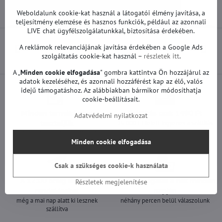
Pótalkatrészek | LG TV
Tápegységek | LG TV
Weboldalunk cookie-kat használ a látogatói élmény javítása, a
teljesítmény elemzése és hasznos funkciók, például az azonnali
LIVE chat ügyfélszolgálatunkkal, biztosítása érdekében.
A reklámok relevanciájának javítása érdekében a Google Ads
Előző termék
Következő termék
szolgáltatás cookie-kat használ –
részletek itt
.
A „
Minden cookie elfogadása
" gombra kattintva Ön hozzájárul az
adatok kezeléséhez, és azonnali hozzáférést kap az élő, valós
idejű támogatáshoz. Az alábbiakban bármikor módosíthatja
cookie-beállításait.
Minden termékünket
Szállítás csak 1490 Ft
Adatvédelmi nyilatkozat
teszteljük
25 000 Ft felett ingyenes a szállítás
100%-os működőképességet
garantálunk
Minden cookie elfogadása
Csak a szükséges cookie-k használata
A 12:00 óráig leadott
Ügyfélszolgálat a hét minden
Részletek megjelenítése
rendeléseket
napján
még a mai nap alatt ki lesznek
néhány percen belül válaszolunk
szállítva