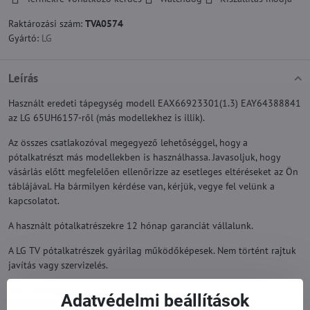
Raktározási szám:
TVA0574
Gyártó:
LG
Leírás
Használt eredeti tápegység modell EAX66923301(1.3) EAY64388841
az LG 65UH6157-ről (más modellekhez is illik).
Az összes csatlakozóval megegyező lehetőséggel, hogy a
pótalkatrészt más modellekben is használhassa. Javasoljuk, hogy
vásárlás előtt megfelelően ellenőrizze az esetleges eltéréseket az Ön
táblájával. Ha bármilyen kérdése van, kérjük, vegye fel velünk a
kapcsolatot.
A használt pótalkatrészekre 12 hónap garanciát vállalunk.
A LG TV pótalkatrészek gyárilag működőképesek. Nem történt rajtuk
javítás vagy szervizelés.
Továbbiak a kategóriából
Adatvédelmi beállítások