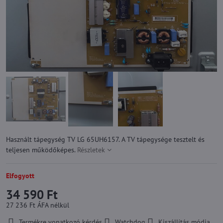
Használt tápegység TV LG 65UH6157. A TV tápegysége tesztelt és
teljesen működőképes.
Részletek
Elfogyott
34 590 Ft
27 236 Ft
ÁFA nélkül
Termékre vonatkozó kérdés
Watchdog
Kiszállítás módja