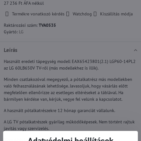
27 236 Ft
ÁFA nélkül
Termékre vonatkozó kérdés
Watchdog
Kiszállítás módja
Raktározási szám:
TVA0535
Gyártó:
LG
Leírás
Használt eredeti tápegység modell EAX65423801(2.1) LGP60-14PL2
az LG 60LB650V TV-ről (más modellekhez is illik).
Minden csatlakozóval megegyező, a pótalkatrész más modellekben
való felhasználásának lehetősége. Javasoljuk, hogy vásárlás előtt
megfelelően ellenőrizze az esetleges eltéréseket a táblával. Ha
bármilyen kérdése van, kérjük, vegye fel velünk a kapcsolatot.
A használt pótalkatrészekre 12 hónap garanciát vállalunk.
A LG TV pótalkatrészek gyárilag működőképesek. Nem történt rajtuk
javítás vagy szervizelés.
Adatvédelmi beállítások
Továbbiak a kategóriából