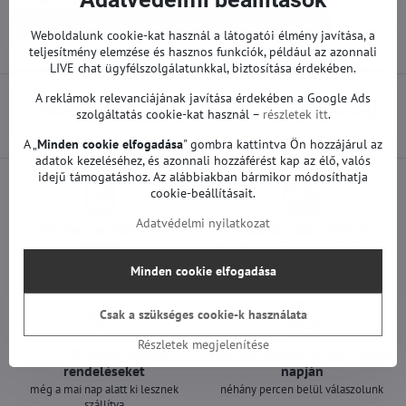
Pótalkatrészek | LG TV
Tápegységek | LG TV
Weboldalunk cookie-kat használ a látogatói élmény javítása, a
teljesítmény elemzése és hasznos funkciók, például az azonnali
LIVE chat ügyfélszolgálatunkkal, biztosítása érdekében.
A reklámok relevanciájának javítása érdekében a Google Ads
Előző termék
Következő termék
szolgáltatás cookie-kat használ –
részletek itt
.
A „
Minden cookie elfogadása
" gombra kattintva Ön hozzájárul az
adatok kezeléséhez, és azonnali hozzáférést kap az élő, valós
idejű támogatáshoz. Az alábbiakban bármikor módosíthatja
cookie-beállításait.
Adatvédelmi nyilatkozat
Minden termékünket
Szállítás csak 1490 Ft
teszteljük
25 000 Ft felett ingyenes a szállítás
100%-os működőképességet
Minden cookie elfogadása
garantálunk
Csak a szükséges cookie-k használata
Részletek megjelenítése
A 12:00 óráig leadott
Ügyfélszolgálat a hét minden
rendeléseket
napján
még a mai nap alatt ki lesznek
néhány percen belül válaszolunk
szállítva