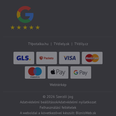
TVpotalka.hu
|
TVdiely.sk
|
TVdíly.cz
Webtérkép
©
2026
Szerzői jog
Adatvédelmi beállítások
Adatvédelmi nyilatkozat
Felhasználási feltételek
A weboldal a következővel készült:
BiznisWeb.sk