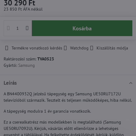
30 290 Ft
23 850 Ft
ÁFA nélkül
Kosárba
Termékre vonatkozó kérdés
Watchdog
Kiszállítás módja
Raktározási szám:
TVA0523
Gyártó:
Samsung
Leírás
A BN4400932Q jelzésű tápegység egy Samsung UE50RU7172U
televízióból származik. Tesztelt és teljesen működőképes, hiba nélkül.
A tápegység modulra 1 év garancia vonatkozik.
Ez a cserealkatrész más modellekben is megtalálható (Samsung
UE50RU7092U). Kérjük, vásárlás előtt ellenőrizze a lehetséges
egyezést a táblájával. Ha felkeltette érdeklődését, kérjük, küldjön