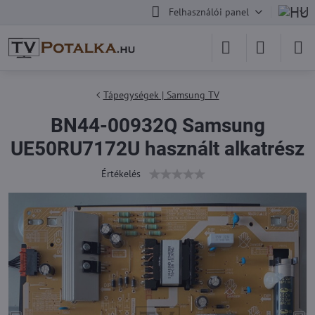
Felhasználói panel
Tápegységek | Samsung TV
BN44-00932Q Samsung
UE50RU7172U használt alkatrész
Értékelés