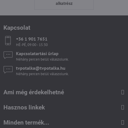
alkatrész
Kapcsolat
+36 1 901 7651
HÉ-PÉ, 09:00 - 15:30
Kapcsolatartási űrlap
Néhány percen belül válaszolunk.
tvpotalka​@tvpotalka​.hu
Néhány percen belül válaszolunk.
Ami még érdekelhetné
Hasznos linkek
Minden termék...