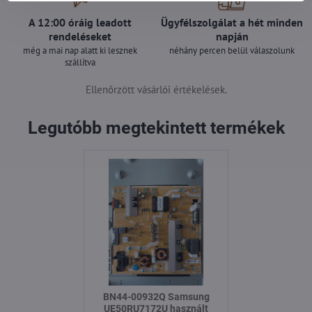
A 12:00 óráig leadott
Ügyfélszolgálat a hét minden
rendeléseket
napján
még a mai nap alatt ki lesznek
néhány percen belül válaszolunk
szállítva
Ellenőrzött vásárlói értékelések.
Legutóbb megtekintett termékek
BN44-00932Q Samsung
UE50RU7172U használt