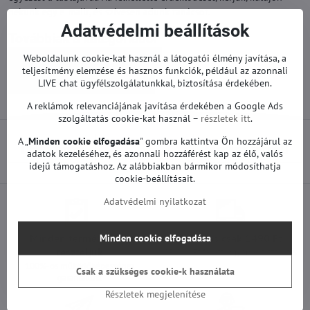
nekünk egy e-mailt, és szívesen adunk tanácsot.
Adatvédelmi beállítások
Továbbiak a kategóriából
Weboldalunk cookie-kat használ a látogatói élmény javítása, a
Pótalkatrészek | Samsung TV
teljesítmény elemzése és hasznos funkciók, például az azonnali
Tápegységek | Samsung TV
LIVE chat ügyfélszolgálatunkkal, biztosítása érdekében.
A reklámok relevanciájának javítása érdekében a Google Ads
szolgáltatás cookie-kat használ –
részletek itt
.
A „
Minden cookie elfogadása
" gombra kattintva Ön hozzájárul az
Előző termék
Következő termék
adatok kezeléséhez, és azonnali hozzáférést kap az élő, valós
idejű támogatáshoz. Az alábbiakban bármikor módosíthatja
cookie-beállításait.
Adatvédelmi nyilatkozat
Minden termékünket
Szállítás csak 1490 Ft
Minden cookie elfogadása
teszteljük
25 000 Ft felett ingyenes a szállítás
100%-os működőképességet
Csak a szükséges cookie-k használata
garantálunk
Részletek megjelenítése