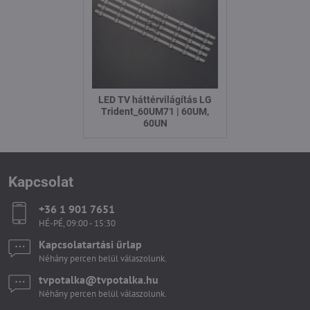
LED TV háttérvilágítás LG
Trident_60UM71 | 60UM,
60UN
Kapcsolat
+36 1 901 7651
HÉ-PÉ, 09:00 - 15:30
Kapcsolatartási űrlap
Néhány percen belül válaszolunk.
tvpotalka​@tvpotalka​.hu
Néhány percen belül válaszolunk.