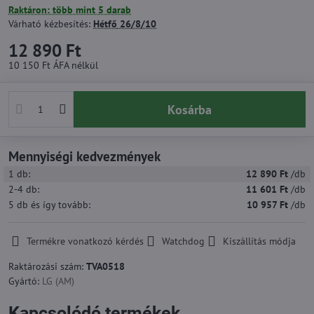
Raktáron: több mint 5 darab
Várható kézbesítés:
Hétfő
26/8/10
12 890 Ft
10 150 Ft
ÁFA nélkül
Kosárba
Mennyiségi kedvezmények
1
db:
12 890 Ft
/db
2-4
db:
11 601 Ft
/db
5
db
és így tovább
:
10 957 Ft
/db
Termékre vonatkozó kérdés
Watchdog
Kiszállítás módja
Raktározási szám:
TVA0518
Gyártó:
LG (AM)
Kapcsolódó termékek