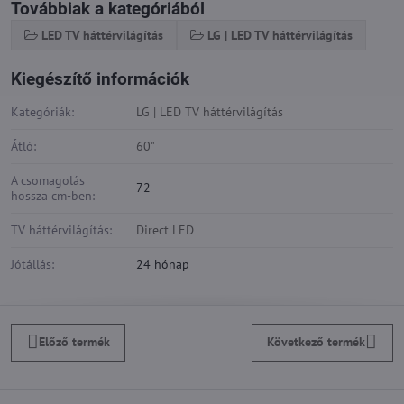
Továbbiak a kategóriából
LED TV háttérvilágítás
LG | LED TV háttérvilágítás
Kiegészítő információk
Kategóriák:
LG | LED TV háttérvilágítás
Átló:
60"
A csomagolás
72
hossza cm-ben:
TV háttérvilágítás:
Direct LED
Jótállás:
24 hónap
Előző termék
Következő termék