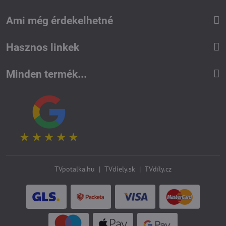
Ami még érdekelhetné
Hasznos linkek
Minden termék...
TVpotalka.hu
|
TVdiely.sk
|
TVdíly.cz