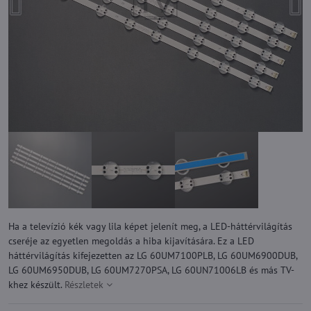
Ha a televízió kék vagy lila képet jelenít meg, a LED-háttérvilágítás
cseréje az egyetlen megoldás a hiba kijavítására. Ez a LED
háttérvilágítás kifejezetten az LG 60UM7100PLB, LG 60UM6900DUB,
LG 60UM6950DUB, LG 60UM7270PSA, LG 60UN71006LB és más TV-
khez készült.
Részletek