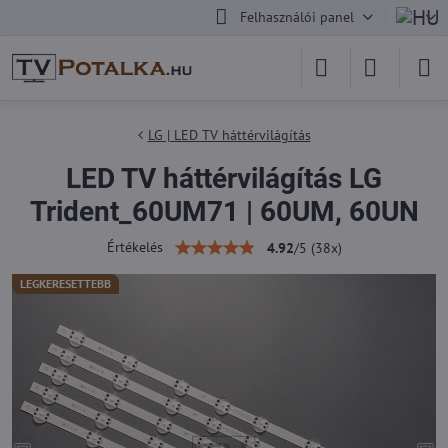
Felhasználói panel
LG | LED TV háttérvilágítás
LED TV háttérvilágítás LG
Trident_60UM71 | 60UM, 60UN
Értékelés
4.92
/
5
(
38
x)
LEGKERESETTEBB