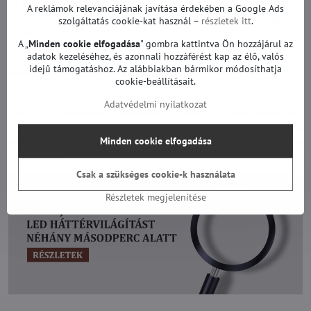
LG 60UM7100DUA, LG 60UM7100PLB, LG 60UM7100PLB.BEUNLJP, LG
A reklámok relevanciájának javítása érdekében a Google Ads
60UM7270, LG 60UM7270PSA, LG 60UN7000, LG 60UN7000PUB, LG
szolgáltatás cookie-kat használ –
részletek itt
.
60UN7100, LG 60UN71003LB, LG 60UN71006, LG 60UN71006LB és
A „
Minden cookie elfogadása
" gombra kattintva Ön hozzájárul az
mások.
adatok kezeléséhez, és azonnali hozzáférést kap az élő, valós
idejű támogatáshoz. Az alábbiakban bármikor módosíthatja
Ezekhez a képernyőkhöz alkalmas:
NC600DQEVSHP1, NC600DQE-
cookie-beállításait.
VSHP1
Adatvédelmi nyilatkozat
Ezek a TV-modellek különböző típusú LED-háttérvilágítást
használhatnak (különböző számú LED stb.). Megrendelés előtt
Minden cookie elfogadása
kérjük, ellenőrizze, hogy a TV-je valóban ilyen típusú LED szalagokat
tartalmazz-e.
Csak a szükséges cookie-k használata
Részletek megjelenítése