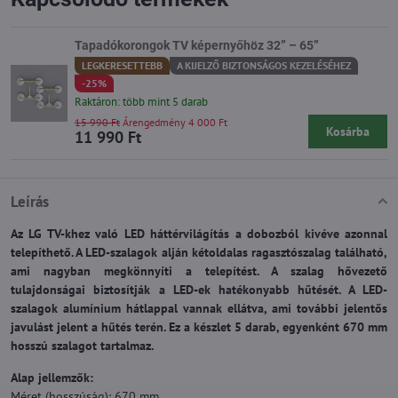
Tapadókorongok TV képernyőhöz 32” – 65”
LEGKERESETTEBB
A KIJELZŐ BIZTONSÁGOS KEZELÉSÉHEZ
-25%
Raktáron: több mint 5 darab
15 990 Ft
Árengedmény 4 000 Ft
Kosárba
11 990 Ft
Leírás
Az LG TV-khez való LED háttérvilágítás a dobozból kivéve azonnal
telepíthető. A LED-szalagok alján kétoldalas ragasztószalag található,
ami nagyban megkönnyíti a telepítést. A szalag hővezető
tulajdonságai biztosítják a LED-ek hatékonyabb hűtését. A LED-
szalagok alumínium hátlappal vannak ellátva, ami további jelentős
javulást jelent a hűtés terén. Ez a készlet 5 darab, egyenként 670 mm
hosszú szalagot tartalmaz.
Alap jellemzők:
Méret (hosszúság): 670 mm