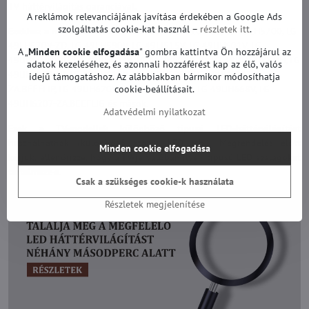
TV háttérvilágítás garanciával.
A reklámok relevanciájának javítása érdekében a Google Ads
szolgáltatás cookie-kat használ –
részletek itt
.
Ezekhez a modellekhez alkalmas:
LG 49LH510V-ZE, LG 49LH5700, LG
49LH570V-ZD, LG 49LH590V, LG 49LJ515V, LG 49UH601V, LG
A „
Minden cookie elfogadása
" gombra kattintva Ön hozzájárul az
49UH6030-UD, LG 49UH603V, LG 49UH6090-UJ, LG 49UH6100-UH, LG
adatok kezeléséhez, és azonnali hozzáférést kap az élő, valós
49UH610A-UJ, LG 49UH610V, LG 49UH6207, LG 49UH6207-
idejű támogatáshoz. Az alábbiakban bármikor módosíthatja
ZA.BEEFLJP, LG 49UH620V, LG 49UH650V-ZB, LG 49UH668V, LG
cookie-beállításait.
49UH6207-ZA.BEEFLJG és mások.
Adatvédelmi nyilatkozat
Ezek a TV-modellek különböző típusú LED-háttérvilágítást
használhatnak (különböző számú LED stb.). Megrendelés előtt
Minden cookie elfogadása
kérjük, ellenőrizze, hogy a TV-je valóban ilyen típusú LED szalagokat
tartalmazz-e.
Csak a szükséges cookie-k használata
Részletek megjelenítése