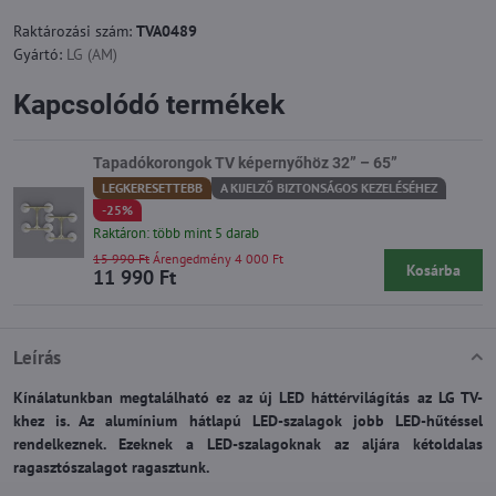
Raktározási szám:
TVA0489
Gyártó:
LG (AM)
Kapcsolódó termékek
Tapadókorongok TV képernyőhöz 32” – 65”
LEGKERESETTEBB
A KIJELZŐ BIZTONSÁGOS KEZELÉSÉHEZ
-25%
Raktáron: több mint 5 darab
15 990 Ft
Árengedmény 4 000 Ft
Kosárba
11 990 Ft
Leírás
Kínálatunkban megtalálható ez az új LED háttérvilágítás az LG TV-
khez is. Az alumínium hátlapú LED-szalagok jobb LED-hűtéssel
rendelkeznek. Ezeknek a LED-szalagoknak az aljára kétoldalas
ragasztószalagot ragasztunk.