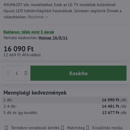
49UH6207 stb. modellekkel. Ezek az LG TV modellek különböző
típusú LED háttérvilágítást használnak. Szívesen segítünk Önnek a
választásban.
Részletek
Raktáron: több mint 5 darab
Várható kézbesítés:
Holnap
26/8/11
16 090 Ft
12 669 Ft
ÁFA nélkül
Kosárba
Mennyiségi kedvezmények
1
db:
16 090 Ft
/db
2-4
db:
14 481 Ft
/db
5
db
és így tovább
:
13 677 Ft
/db
Termékre vonatkozó kérdés
Watchdog
Kiszállítás módja