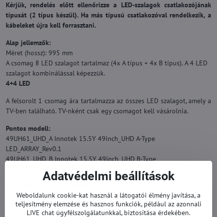
Kérjük, rendelés előtt ellenőrizze a LED-szalagok csatlakozójának
típusát (2 típus készül). Ha más típusú csatlakozóval rendelkezik, a
kábeleket újra kell forrasztani.
Alap jellemzők:
Méret (hossz): 995 mm
A csomag 8 LED szalagot tartalmaz (4x A típus + 4x B típus). A 4 LED
szalagot kombinálással képezzük.
4+4 LED
A felsorolt 1 csomag ára tartalmazza az összes LED szalagot, amely a
TV-ben található. TV-nként csak egy csomagot kell vásárolnia.
Pontos modell:
49UH61_UHD_A Innotek 15.5Y 49inch_UHD A-Type
LED_ARRAY_Rev0.1
49UH61_UHD_B Innotek 15.5Y 49inch_UHD B-Type
LED_ARRAY_Rev0.1
Adatvédelmi beállítások
AGF79082402AL, AGF79082402
Weboldalunk cookie-kat használ a látogatói élmény javítása, a
Az eredeti helyettesítésére.
teljesítmény elemzése és hasznos funkciók, például az azonnali
LIVE chat ügyfélszolgálatunkkal, biztosítása érdekében.