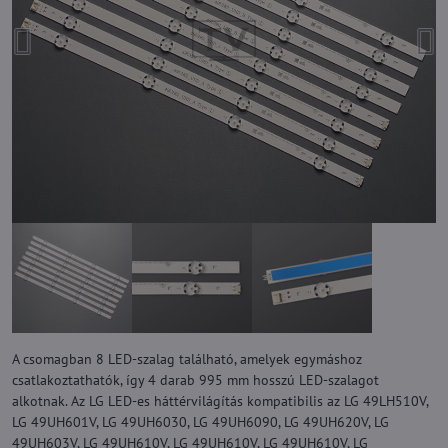
A csomagban 8 LED-szalag található, amelyek egymáshoz
csatlakoztathatók, így 4 darab 995 mm hosszú LED-szalagot
alkotnak. Az LG LED-es háttérvilágítás kompatibilis az LG 49LH510V,
LG 49UH601V, LG 49UH6030, LG 49UH6090, LG 49UH620V, LG
49UH603V, LG 49UH610V, LG 49UH610V, LG 49UH610V, LG