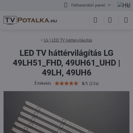
Felhasználói panel
LG | LED TV háttérvilágítás
LED TV háttérvilágítás LG
49LH51_FHD, 49UH61_UHD |
49LH, 49UH6
Értékelés
5
/
5
(
13
x)