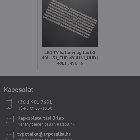
LED TV háttérvilágítás LG
49LH51_FHD, 49UH61_UHD |
49LH, 49UH6
Kapcsolat
+36 1 901 7651
HÉ-PÉ, 09:00 - 15:30
Kapcsolatartási űrlap
Néhány percen belül válaszolunk.
tvpotalka​@tvpotalka​.hu