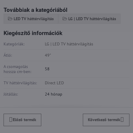
Továbbiak a kategóriából
LED TV háttérvilágítás
LG | LED TV háttérvilágítás
Kiegészítő információk
Kategóriák:
LG | LED TV háttérvilágítás
Átló:
49"
A csomagolás
58
hossza cm-ben:
TV háttérvilágítás:
Direct LED
Jótállás:
24 hónap
Előző termék
Következő termék