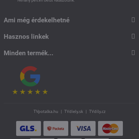
Néhány percen belül válaszolunk.
Ami még érdekelhetné
Hasznos linkek
Minden termék...
TVpotalka.hu
|
TVdiely.sk
|
TVdíly.cz