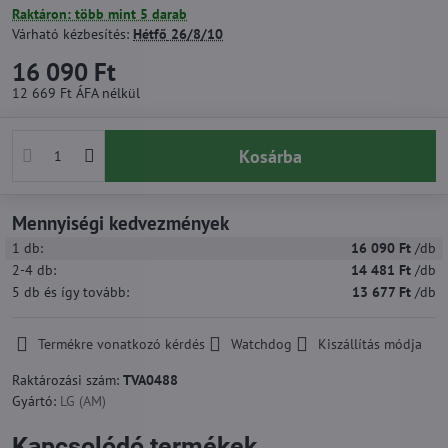
Raktáron: több mint 5 darab
Várható kézbesítés:
Hétfő
26/8/10
16 090 Ft
12 669 Ft
ÁFA nélkül
Kosárba
Mennyiségi kedvezmények
1
db:
16 090 Ft
/db
2-4
db:
14 481 Ft
/db
5
db
és így tovább
:
13 677 Ft
/db
Termékre vonatkozó kérdés
Watchdog
Kiszállítás módja
Raktározási szám:
TVA0488
Gyártó:
LG (AM)
Kapcsolódó termékek