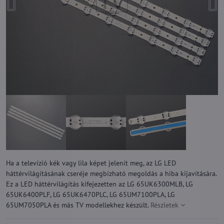
Ha a televízió kék vagy lila képet jelenít meg, az LG LED
háttérvilágításának cseréje megbízható megoldás a hiba kijavítására.
Ez a LED háttérvilágítás kifejezetten az LG 65UK6300MLB, LG
65UK6400PLF, LG 65UK6470PLC, LG 65UM7100PLA, LG
65UM7050PLA és más TV modellekhez készült.
Részletek