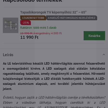
Tapadókorongok TV képernyőhöz 32” – 65”
LEGKERESETTEBB
A KIJELZŐ BIZTONSÁGOS KEZELÉSÉHEZ
-25%
Raktáron: több mint 5 darab
15 990 Ft
Árengedmény 4 000 Ft
Kosárba
11 990 Ft
Leírás
Az LG televíziókhoz készült LED háttérvilágítás azonnal felszerelhető
a csomagolásból kivéve. A LED szalagok alsó oldalán kétoldalas
ragasztószalag található, amely megkönnyíti a felszerelést. Hővezető
tulajdonságai biztosítják a LED diódák hatékonyabb hűtését. A LED-
szalagok alumínium alapúak, ami további jelentős hűtésjavulást
jelent.
Érdekli, hogyan zajlik a LED háttérvilágítás cseréje a tévékészüléken?
Ebben a videóban láthatja, hogyan cseréltük ki a LED
háttérvilágítást egy LG 65UM6950DUB tévékészüléken. Ez a