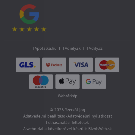
TVpotalka.hu
|
TVdiely.sk
|
TVdíly.cz
Webtérkép
©
2026
Szerzői jog
Adatvédelmi beállítások
Adatvédelmi nyilatkozat
Felhasználási feltételek
A weboldal a következővel készült:
BiznisWeb.sk