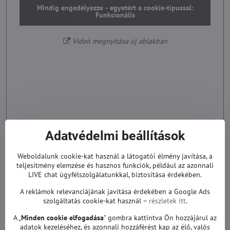
Mindig engedélyezze - egyetért a cookie-típussal:
Funkcionális
Videó megnyitása új ablakban
Adatvédelmi beállítások
Alap jellemzők:
Weboldalunk cookie-kat használ a látogatói élmény javítása, a
Méret (hossz): 715 mm
teljesítmény elemzése és hasznos funkciók, például az azonnali
A csomag 4 LED szalagot tartalmaz.
LIVE chat ügyfélszolgálatunkkal, biztosítása érdekében.
A felsorolt 1 csomag ára tartalmazza az összes LED szalagot, amely a
A reklámok relevanciájának javítása érdekében a Google Ads
TV-ben található. TV-nként csak egy csomagot kell vásárolnia.
szolgáltatás cookie-kat használ –
részletek itt
.
A készlet erejéig a szalagok egymáshoz illesztve is szállíthatók.
A „
Minden cookie elfogadása
" gombra kattintva Ön hozzájárul az
adatok kezeléséhez, és azonnali hozzáférést kap az élő, valós