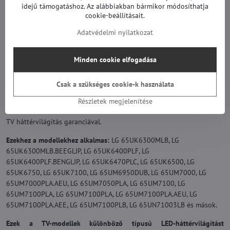
Pontos modell:
idejű támogatáshoz. Az alábbiakban bármikor módosíthatja
cookie-beállításait.
SSC_Trident_65UK63
SSC_Trident_65UK65
Adatvédelmi nyilatkozat
SVL650A75, SVL650A95, EAV64013801
Minden cookie elfogadása
AGM76189801
AGF30214701
Csak a szükséges cookie-k használata
AGM76189804
Részletek megjelenítése
Az eredeti helyettesítésére.
TV háttérvilágítás garanciával.
Ezekhez a modellekhez alkalmas:
LG 65UK6300MLB, LG
65UK6300MLB.BEEGLJP, LG 65UK6400PLF, LG
65UK6400PLF.BENGLJP, LG 65UK6470PLC, LG 65UK6500, LG
65UK6750, LG 65UK7100, LG 65UM6950DUB, LG 65UM7000, LG
65UM7000PLA.AEU, LG 65UM7050PLA, LG 65UM7100, LG
65UM7100PLA, LG 65UM7100PLA, LG 65UM7100PLA.AEU, LG
65UM7100PLA.AEE, LG 65UM7100PLB, LG 65UN71003LB és mások.
Ezek a TV-modellek különböző típusú LED-háttérvilágítást