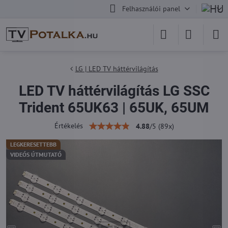
Felhasználói panel
LG | LED TV háttérvilágítás
LED TV háttérvilágítás LG SSC
Trident 65UK63 | 65UK, 65UM
Értékelés
4.88
/
5
(
89
x)
LEGKERESETTEBB
VIDEÓS ÚTMUTATÓ