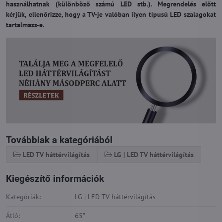
használhatnak (különböző számú LED stb.). Megrendelés előtt
kérjük, ellenőrizze, hogy a TV-je valóban ilyen típusú LED szalagokat
tartalmazz-e.
Továbbiak a kategóriából
LED TV háttérvilágítás
LG | LED TV háttérvilágítás
Kiegészítő információk
Kategóriák:
LG | LED TV háttérvilágítás
Átló:
65"