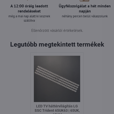
A 12:00 óráig leadott
Ügyfélszolgálat a hét minden
rendeléseket
napján
még a mai nap alatt ki lesznek
néhány percen belül válaszolunk
szállítva
Ellenőrzött vásárlói értékelések.
Legutóbb megtekintett termékek
LED TV háttérvilágítás LG
SSC Trident 65UK63 | 65UK,