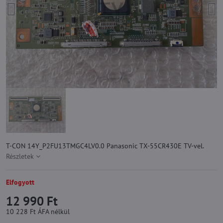
T-CON 14Y_P2FU13TMGC4LV0.0 Panasonic TX-55CR430E TV-vel.
Részletek
Elfogyott
12 990 Ft
10 228 Ft
ÁFA nélkül