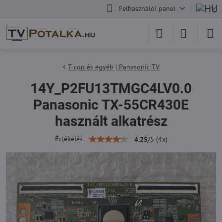
Felhasználói panel
T-con és egyéb | Panasonic TV
14Y_P2FU13TMGC4LV0.0
Panasonic TX-55CR430E
használt alkatrész
Értékelés
4.25
/
5
(
4
x)