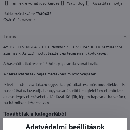
Termékre vonatkozó kérdés
Watchdog
Kiszállítás módja
Raktározási szám:
TVA0482
Gyártó:
Panasonic
Leírás
4Y_P2FU13TMGC4LV0.0 a Panasonic TX-55CR430E TV készülékből
származik. Az LCD modul tesztelt és teljesen működőképes.
A használt alkatrészre 12 hónap garancia vonatkozik.
A cserealkatrészek teljes mértékben működőképesek.
Mivel minden csatlakozó egyezik, a pótalkatrész más modellekben is
használható. Javasoljuk, hogy vásárlás előtt megfelelően ellenőrizze
az esetleges eltéréseket a táblával. Kérjük, lépjen kapcsolatba velünk,
ha bármilyen kérdése van.
Továbbiak a kategóriából
Pótalkatrészek | Panasonic TV
Adatvédelmi beállítások