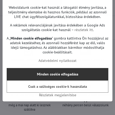
T-con és egyéb | Panasonic TV
Weboldalunk cookie-kat használ a látogatói élmény javítása, a
teljesítmény elemzése és hasznos funkciók, például az azonnali
LIVE chat ügyfélszolgálatunkkal, biztosítása érdekében.
A reklámok relevanciájának javítása érdekében a Google Ads
Előző termék
szolgáltatás cookie-kat használ –
részletek itt
.
A „
Minden cookie elfogadása
" gombra kattintva Ön hozzájárul az
adatok kezeléséhez, és azonnali hozzáférést kap az élő, valós
idejű támogatáshoz. Az alábbiakban bármikor módosíthatja
cookie-beállításait.
Minden termékünket
Szállítás csak 1490 Ft
Adatvédelmi nyilatkozat
teszteljük
25 000 Ft felett ingyenes a szállítás
100%-os működőképességet
Minden cookie elfogadása
garantálunk
Csak a szükséges cookie-k használata
A 12:00 óráig leadott
Ügyfélszolgálat a hét minden
Részletek megjelenítése
rendeléseket
napján
még a mai nap alatt ki lesznek
néhány percen belül válaszolunk
szállítva