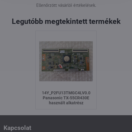
Ellenőrzött vásárlói értékelések.
Legutóbb megtekintett termékek
14Y_P2FU13TMGC4LV0.0
Panasonic TX-55CR430E
használt alkatrész
Kapcsolat