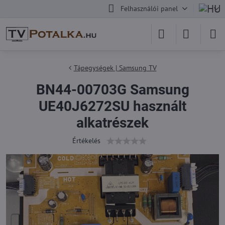
Felhasználói panel
Tápegységek | Samsung TV
BN44-00703G Samsung
UE40J6272SU használt
alkatrészek
Értékelés