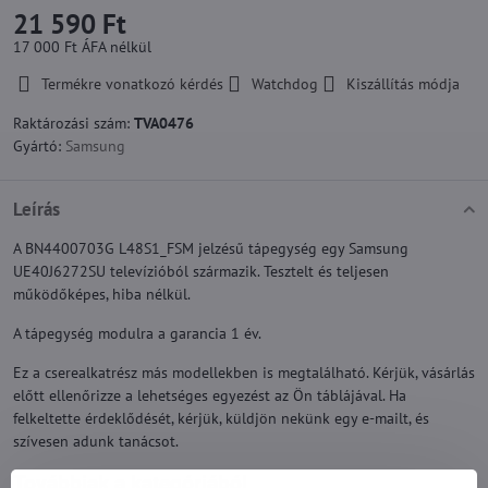
21 590 Ft
17 000 Ft
ÁFA nélkül
Termékre vonatkozó kérdés
Watchdog
Kiszállítás módja
Raktározási szám:
TVA0476
Gyártó:
Samsung
Leírás
A BN4400703G L48S1_FSM jelzésű tápegység egy Samsung
UE40J6272SU televízióból származik. Tesztelt és teljesen
működőképes, hiba nélkül.
A tápegység modulra a garancia 1 év.
Ez a cserealkatrész más modellekben is megtalálható. Kérjük, vásárlás
előtt ellenőrizze a lehetséges egyezést az Ön táblájával. Ha
felkeltette érdeklődését, kérjük, küldjön nekünk egy e-mailt, és
szívesen adunk tanácsot.
Továbbiak a kategóriából