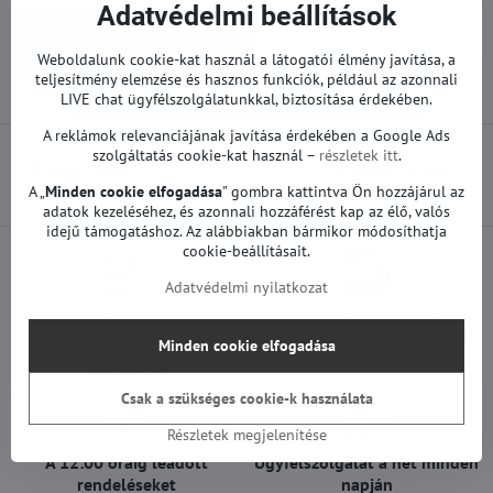
Adatvédelmi beállítások
Pótalkatrészek | Samsung TV
Weboldalunk cookie-kat használ a látogatói élmény javítása, a
Tápegységek | Samsung TV
teljesítmény elemzése és hasznos funkciók, például az azonnali
LIVE chat ügyfélszolgálatunkkal, biztosítása érdekében.
A reklámok relevanciájának javítása érdekében a Google Ads
szolgáltatás cookie-kat használ –
részletek itt
.
Előző termék
Következő termék
A „
Minden cookie elfogadása
" gombra kattintva Ön hozzájárul az
adatok kezeléséhez, és azonnali hozzáférést kap az élő, valós
idejű támogatáshoz. Az alábbiakban bármikor módosíthatja
cookie-beállításait.
Adatvédelmi nyilatkozat
Minden termékünket
Szállítás csak 1490 Ft
teszteljük
25 000 Ft felett ingyenes a szállítás
Minden cookie elfogadása
100%-os működőképességet
garantálunk
Csak a szükséges cookie-k használata
Részletek megjelenítése
A 12:00 óráig leadott
Ügyfélszolgálat a hét minden
rendeléseket
napján