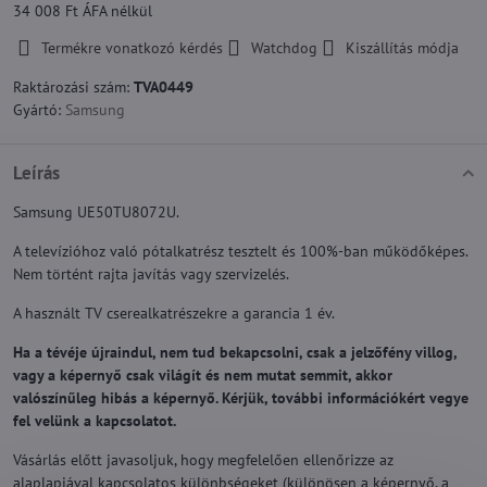
34 008 Ft
ÁFA nélkül
Termékre vonatkozó kérdés
Watchdog
Kiszállítás módja
Raktározási szám:
TVA0449
Gyártó:
Samsung
Leírás
Samsung UE50TU8072U.
A televízióhoz való pótalkatrész tesztelt és 100%-ban működőképes.
Nem történt rajta javítás vagy szervizelés.
A használt TV cserealkatrészekre a garancia 1 év.
Ha a tévéje újraindul, nem tud bekapcsolni, csak a jelzőfény villog,
vagy a képernyő csak világít és nem mutat semmit, akkor
valószínűleg hibás a képernyő. Kérjük, további információkért vegye
fel velünk a kapcsolatot.
Vásárlás előtt javasoljuk, hogy megfelelően ellenőrizze az
alaplapjával kapcsolatos különbségeket (különösen a képernyő, a