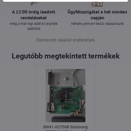
A 12:00 óráig leadott
Ügyfélszolgálat a hét minden
rendeléseket
napján
még a mai nap alatt ki lesznek
néhány percen belül válaszolunk
szállítva
Ellenőrzött vásárlói értékelések.
Legutóbb megtekintett termékek
BN41-02756B Samsung