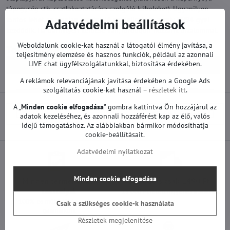
tápegység stb. csatlakoztatására szolgáló kábeleket). Ugyanilyen
fontos lehet az alaplap megfelelő modellszáma, amely BN94-gyel
Adatvédelmi beállítások
kezdődik. Ha bármilyen kérdése van, forduljon hozzánk bizalommal.
Weboldalunk cookie-kat használ a látogatói élmény javítása, a
Továbbiak a kategóriából
teljesítmény elemzése és hasznos funkciók, például az azonnali
LIVE chat ügyfélszolgálatunkkal, biztosítása érdekében.
Pótalkatrészek | Samsung TV
Alaplapok | Samsung TV
A reklámok relevanciájának javítása érdekében a Google Ads
szolgáltatás cookie-kat használ –
részletek itt
.
A „
Minden cookie elfogadása
" gombra kattintva Ön hozzájárul az
Előző termék
Következő termék
adatok kezeléséhez, és azonnali hozzáférést kap az élő, valós
idejű támogatáshoz. Az alábbiakban bármikor módosíthatja
cookie-beállításait.
Adatvédelmi nyilatkozat
Minden cookie elfogadása
Minden termékünket
Szállítás csak 1490 Ft
teszteljük
25 000 Ft felett ingyenes a szállítás
100%-os működőképességet
Csak a szükséges cookie-k használata
garantálunk
Részletek megjelenítése