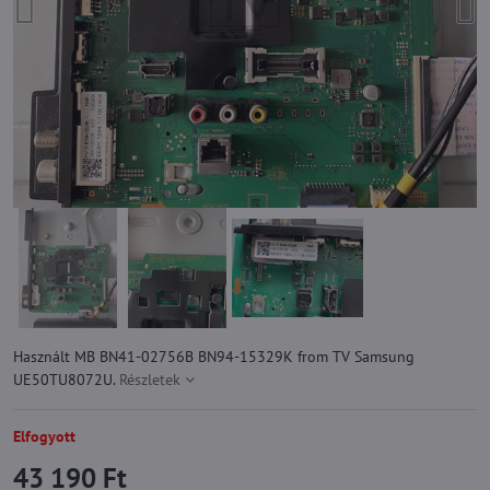
Használt MB BN41-02756B BN94-15329K from TV Samsung
UE50TU8072U.
Részletek
Elfogyott
43 190 Ft