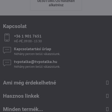
UE50TU8072U használt
alkatrész
Kapcsolat
+36 1 901 7651
HÉ-PÉ, 09:00 - 15:30
Kapcsolatartási űrlap
Néhány percen belül válaszolunk.
tvpotalka​@tvpotalka​.hu
Néhány percen belül válaszolunk.
Ami még érdekelhetné
Hasznos linkek
Minden termék...