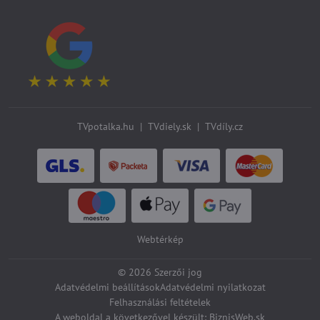
TVpotalka.hu
|
TVdiely.sk
|
TVdíly.cz
Webtérkép
©
2026
Szerzői jog
Adatvédelmi beállítások
Adatvédelmi nyilatkozat
Felhasználási feltételek
A weboldal a következővel készült:
BiznisWeb.sk