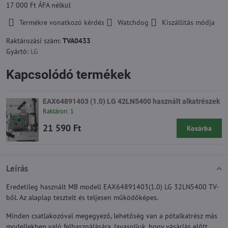
17 000 Ft
ÁFA nélkül
Termékre vonatkozó kérdés
Watchdog
Kiszállítás módja
Raktározási szám:
TVA0433
Gyártó:
LG
Kapcsolódó termékek
EAX64891403 (1.0) LG 42LN5400 használt alkatrészek
Raktáron: 1
21 590 Ft
Kosárba
Leírás
Eredetileg használt MB modell EAX64891403(1.0) LG 32LN5400 TV-
ből. Az alaplap tesztelt és teljesen működőképes.
Minden csatlakozóval megegyező, lehetőség van a pótalkatrész más
modellekben való felhasználására. Javasoljuk, hogy vásárlás előtt