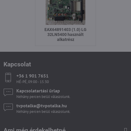
EAX64891403 (1.0) LG
32LN5400 használt
alkatrész
Kapcsolat
+36 1 901 7651
HÉ-PÉ, 09:00 - 15:30
Kapcsolatartási űrlap
Néhány percen belül válaszolunk.
tvpotalka​@tvpotalka​.hu
Néhány percen belül válaszolunk.
Ami még érdekelhetné