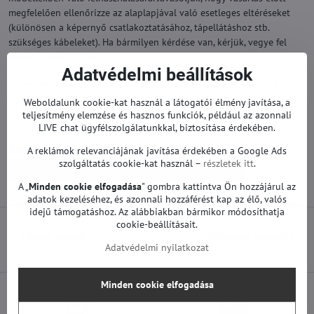
megfelelően ellenőrizze az alaplapjával való esetleges eltéréseket
(különösen a képernyő csatlakoztatásához, tápellátáshoz stb.
szükséges kábeleket). Ha bármilyen kérdése van, kérjük, vegye fel
velünk a kapcsolatot.
Adatvédelmi beállítások
A használt alaplapra a vásárlástól számított 12 hónap garancia jár.
Weboldalunk cookie-kat használ a látogatói élmény javítása, a
Az LG TV-hez való pótalkatrészek a gyárból működőképesek. Nem
teljesítmény elemzése és hasznos funkciók, például az azonnali
lettek szervizelve vagy javítva.
LIVE chat ügyfélszolgálatunkkal, biztosítása érdekében.
Továbbiak a kategóriából
A reklámok relevanciájának javítása érdekében a Google Ads
szolgáltatás cookie-kat használ –
részletek itt
.
Pótalkatrészek | LG TV
Alaplapok | LG TV
A „
Minden cookie elfogadása
" gombra kattintva Ön hozzájárul az
adatok kezeléséhez, és azonnali hozzáférést kap az élő, valós
idejű támogatáshoz. Az alábbiakban bármikor módosíthatja
cookie-beállításait.
Előző termék
Következő termék
Adatvédelmi nyilatkozat
Minden cookie elfogadása