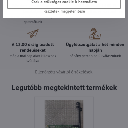
Csak a szükséges cookie-k használata
Minden termékünket
Szállítás csak 1490 Ft
teszteljük
Részletek megjelenítése
25 000 Ft felett ingyenes a szállítás
100%-os működőképességet
garantálunk
A 12:00 óráig leadott
Ügyfélszolgálat a hét minden
rendeléseket
napján
még a mai nap alatt ki lesznek
néhány percen belül válaszolunk
szállítva
Ellenőrzött vásárlói értékelések.
Legutóbb megtekintett termékek