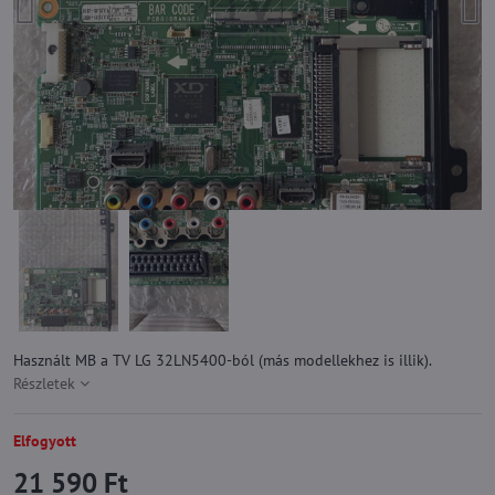
Használt MB a TV LG 32LN5400-ból (más modellekhez is illik).
Részletek
Elfogyott
21 590 Ft