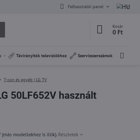
Felhasználói panel
Kosár
0 Ft
k
Távirányítók televíziókhoz
Szervizszerszámok
T-con és egyéb | LG TV
G 50LF652V használt
más modellekhez is illik).
Részletek