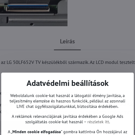
Leírás
 LG 50LF652V TV készülékből származik. Az LCD modul tesztelt
Adatvédelmi beállítások
ek rajtuk javítást vagy szervizelést.
Weboldalunk cookie-kat használ a látogatói élmény javítása, a
teljesítmény elemzése és hasznos funkciók, például az azonnali
 más modellekben való felhasználására. Javasoljuk, hogy vásárlás 
LIVE chat ügyfélszolgálatunkkal, biztosítása érdekében.
Kérjük, vegye fel velünk a kapcsolatot, ha bármilyen kérdése van.
A reklámok relevanciájának javítása érdekében a Google Ads
szolgáltatás cookie-kat használ –
részletek itt
.
T-con és egyéb | LG TV
A „
Minden cookie elfogadása
" gombra kattintva Ön hozzájárul az