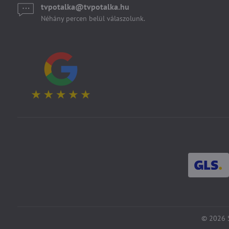
tvpotalka​@tvpotalka​.hu
Néhány percen belül válaszolunk.
©
2026
S