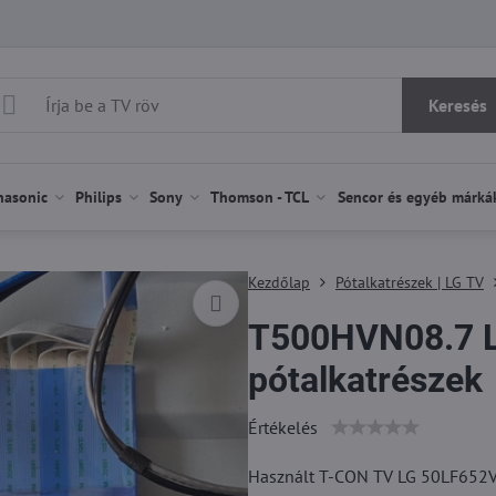
Keresés
nasonic
Philips
Sony
Thomson - TCL
Sencor és egyéb márká
Kezdőlap
Pótalkatrészek | LG TV
T500HVN08.7 L
pótalkatrészek
Értékelés
Használt T-CON TV LG 50LF652V (