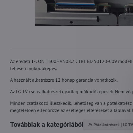
Az eredeti T-CON T500HVN08.7 CTRL BD 50T20-C09 modell az
teljesen működőképes.
A használt alkatrészre 12 hónap garancia vonatkozik.
Az LG TV cserealkatrészei gyárilag működőképesek. Nem végezt
Minden csatlakozó illeszkedik, lehetőség van a pótalkatrész
megfelelően ellenőrizze az esetleges eltéréseket a táblával. 
Továbbiak a kategóriából
Pótalkatrészek | LG TV