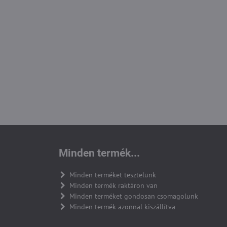
Minden termék...
Minden terméket tesztelünk
Minden termék raktáron van
Minden terméket gondosan csomagolunk
Minden termék azonnal kiszállítva