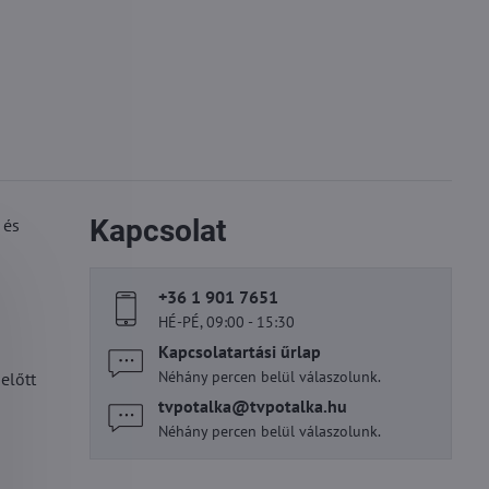
Kapcsolat
 és
+36 1 901 7651
HÉ-PÉ, 09:00 - 15:30
Kapcsolatartási űrlap
Néhány percen belül válaszolunk.
előtt
tvpotalka​@tvpotalka​.hu
Néhány percen belül válaszolunk.