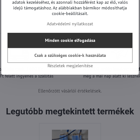
adatok kezeléséhez, és azonnali hozzáférést kap az élő, valós
idejű támogatáshoz. Az alábbiakban bármikor módosíthatja
cookie-beállításait.
Adatvédelmi nyilatkozat
Minden cookie elfogadása
Csak a szükséges cookie-k használata
Részletek megjelenítése
zállítás csak 1490 Ft
A 12:00 óráig leadott ren
t felett ingyenes a szállítás
még a mai nap alatt ki lesznek
Ellenőrzött vásárlói értékelések.
Legutóbb megtekintett termékek