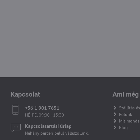
Kapcsolat
Ami még 
+36 1 901 7651
Szállítás és
Rólunk
HÉ-PÉ, 09:00 - 15:30
Mit monda
Kapcsolatartási űrlap
Blog
Néhány percen belül válaszolunk.