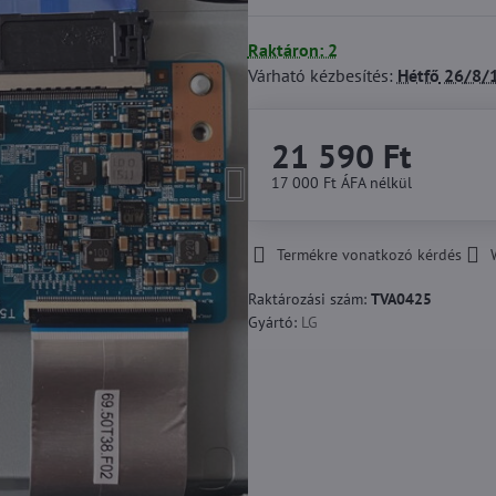
Raktáron: 2
Várható kézbesítés:
Hétfő
26/8/
21 590 Ft
17 000 Ft
ÁFA nélkül
Termékre vonatkozó kérdés
Raktározási szám:
TVA0425
Gyártó:
LG