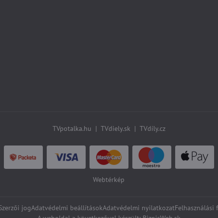
TVpotalka.hu
|
TVdiely.sk
|
TVdíly.cz
Webtérkép
zerzői jog
Adatvédelmi beállítások
Adatvédelmi nyilatkozat
Felhasználási 