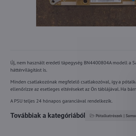
Új, nem használt eredeti tápegység BN4400804A modell a S
háttérvilágítást is.
Minden csatlakozónak megfelelő csatlakozóval, így a pótalka
ellenőrizze az esetleges eltéréseket az Ön táblájával. Ha bár
A PSU teljes 24 hónapos garanciával rendelkezik.
Továbbiak a kategóriából
Pótalkatrészek | Sam