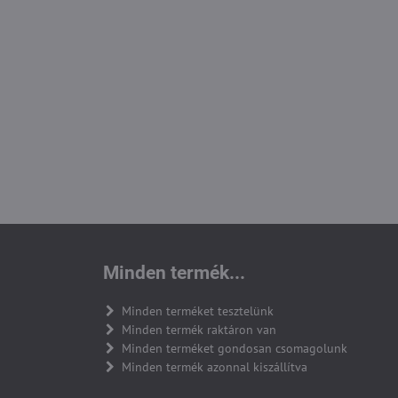
Minden termék...
Minden terméket tesztelünk
Minden termék raktáron van
Minden terméket gondosan csomagolunk
Minden termék azonnal kiszállítva