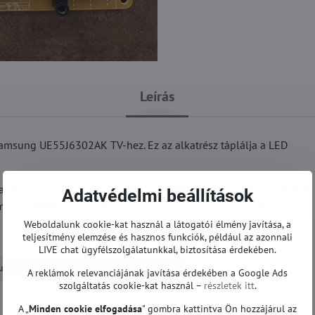
Leírás
amsung UE55J6302AK TV-hez. Ez az alkatrész táplálja a LED
trész más modellekben is használható. Javasoljuk, hogy vásárlás 
Adatvédelmi beállítások
milyen kérdése van, kérjük, vegye fel velünk a kapcsolatot.
Weboldalunk cookie-kat használ a látogatói élmény javítása, a
teljesítmény elemzése és hasznos funkciók, például az azonnali
LIVE chat ügyfélszolgálatunkkal, biztosítása érdekében.
sung TV
Tápegységek | Samsung TV
A reklámok relevanciájának javítása érdekében a Google Ads
szolgáltatás cookie-kat használ –
részletek itt
.
A „
Minden cookie elfogadása
" gombra kattintva Ön hozzájárul az