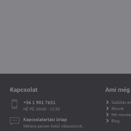
Kapcsolat
Ami még 
+36 1 901 7651
Szállítás és
Rólunk
HÉ-PÉ, 09:00 - 15:30
Mit monda
Kapcsolatartási űrlap
Blog
Néhány percen belül válaszolunk.