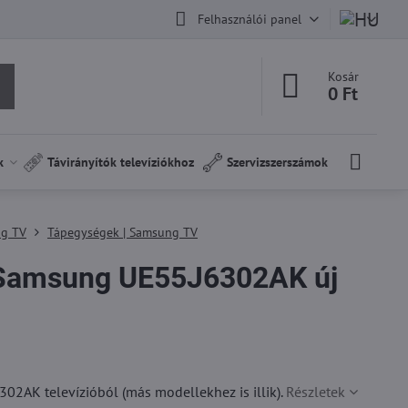
Felhasználói panel
Kosár
0 Ft
k
Távirányítók televíziókhoz
Szervizszerszámok
ng TV
Tápegységek | Samsung TV
Samsung UE55J6302AK új
2AK televízióból (más modellekhez is illik).
Részletek