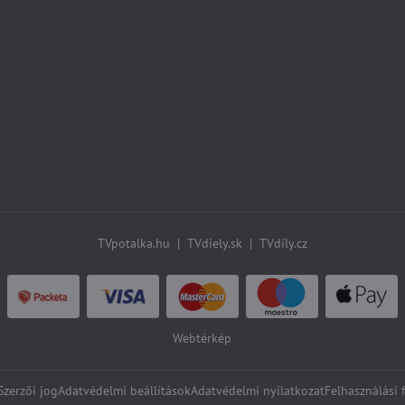
TVpotalka.hu
|
TVdiely.sk
|
TVdíly.cz
Webtérkép
zerzői jog
Adatvédelmi beállítások
Adatvédelmi nyilatkozat
Felhasználási 