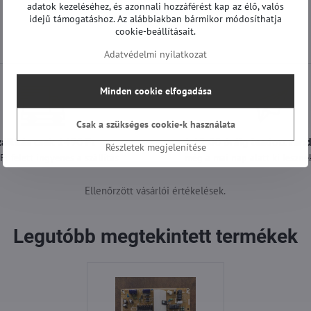
adatok kezeléséhez, és azonnali hozzáférést kap az élő, valós
idejű támogatáshoz. Az alábbiakban bármikor módosíthatja
cookie-beállításait.
Adatvédelmi nyilatkozat
Minden cookie elfogadása
Csak a szükséges cookie-k használata
zállítás csak 1490 Ft
A 12:00 óráig leadott ren
Részletek megjelenítése
t felett ingyenes a szállítás
még a mai nap alatt ki lesznek
Ellenőrzött vásárlói értékelések.
Legutóbb megtekintett termékek