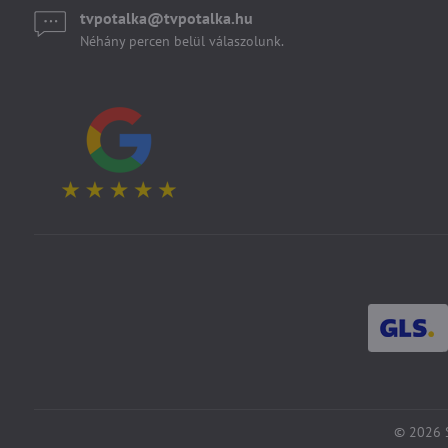
tvpotalka​@tvpotalka​.hu
Néhány percen belül válaszolunk.
©
2026
S