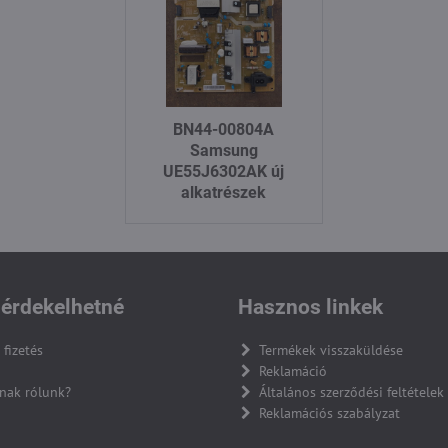
BN44-00804A
Samsung
UE55J6302AK új
alkatrészek
érdekelhetné
Hasznos linkek
 fizetés
Termékek visszaküldése
Reklamáció
nak rólunk?
Általános szerződési feltételek
Reklamációs szabályzat