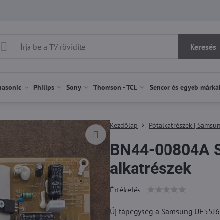
Keresés
nasonic
Philips
Sony
Thomson - TCL
Sencor és egyéb márká
Kezdőlap
Pótalkatrészek | Samsu
BN44-00804A 
alkatrészek
Értékelés
Új tápegység a Samsung UE55J630