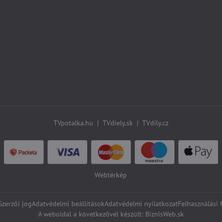
TVpotalka.hu
|
TVdiely.sk
|
TVdíly.cz
Webtérkép
zerzői jog
Adatvédelmi beállítások
Adatvédelmi nyilatkozat
Felhasználási 
A weboldal a következővel készült:
BiznisWeb.sk