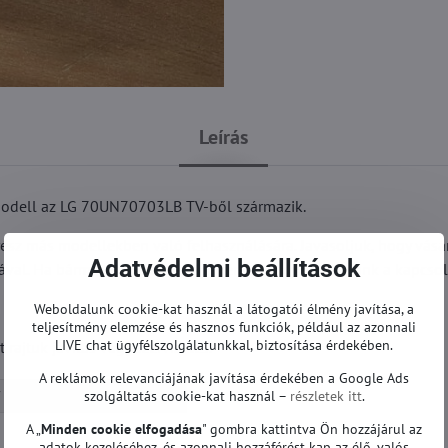
Leírás
odell az LG 70UN70703LB TV-ből származik.
sz más modellekben való felhasználására. Javasoljuk, hogy vásá
Adatvédelmi beállítások
ával. Ha bármilyen kérdése van, kérjük, vegye fel velünk a kapcsol
Weboldalunk cookie-kat használ a látogatói élmény javítása, a
teljesítmény elemzése és hasznos funkciók, például az azonnali
LIVE chat ügyfélszolgálatunkkal, biztosítása érdekében.
ajtuk javítás vagy szervizelés.
A reklámok relevanciájának javítása érdekében a Google Ads
szolgáltatás cookie-kat használ –
részletek itt
.
Tápegységek | LG TV
A „
Minden cookie elfogadása
" gombra kattintva Ön hozzájárul az
adatok kezeléséhez, és azonnali hozzáférést kap az élő, valós