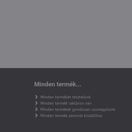
Minden termék...
Minden terméket tesztelünk
Minden termék raktáron van
Minden terméket gondosan csomagolunk
Minden termék azonnal kiszállítva