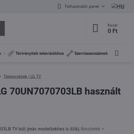
Felhasználói panel
Kosár
0 Ft
k
Távirányítók televíziókhoz
Szervizszerszámok
Tápegységek | LG TV
G 70UN7070703LB használt
3LB TV-ből (más modellekhez is illik).
Részletek