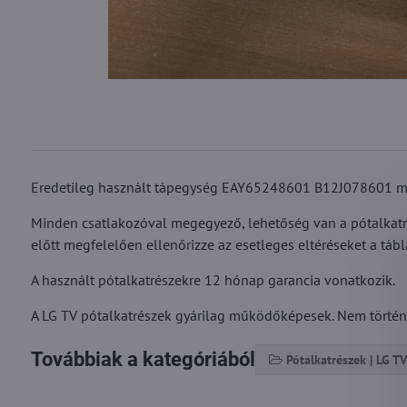
Eredetileg használt tápegység EAY65248601 B12J078601 m
Minden csatlakozóval megegyező, lehetőség van a pótalkatré
előtt megfelelően ellenőrizze az esetleges eltéréseket a tábl
A használt pótalkatrészekre 12 hónap garancia vonatkozik.
A LG TV pótalkatrészek gyárilag működőképesek. Nem történt r
Továbbiak a kategóriából
Pótalkatrészek | LG TV