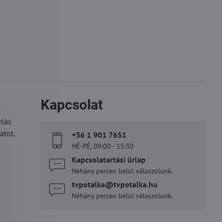
Kapcsolat
rlás
atot.
+36 1 901 7651
HÉ-PÉ, 09:00 - 15:30
Kapcsolatartási űrlap
Néhány percen belül válaszolunk.
tvpotalka​@tvpotalka​.hu
Néhány percen belül válaszolunk.