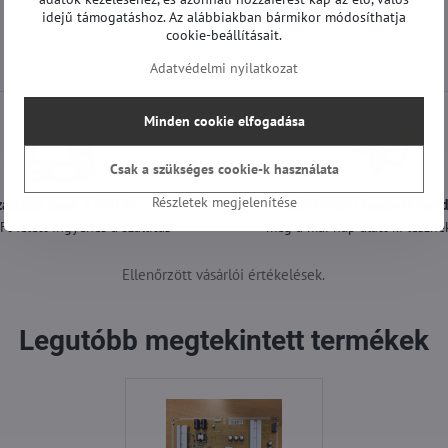
idejű támogatáshoz. Az alábbiakban bármikor módosíthatja
cookie-beállításait.
Adatvédelmi nyilatkozat
Minden cookie elfogadása
Csak a szükséges cookie-k használata
Részletek megjelenítése
zállítás csak 1490 Ft
A 12:00 óráig leadott ren
t felett ingyenes a szállítás
még a mai nap alatt ki lesznek
Ellenőrzött vásárlói értékelések.
Legutóbb megtekintett termékek