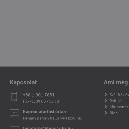
Kapcsolat
Ami még 
+36 1 901 7651
Szállítás és
Rólunk
HÉ-PÉ, 09:00 - 15:30
Mit monda
Kapcsolatartási űrlap
Blog
Néhány percen belül válaszolunk.
tvpotalka​@tvpotalka​.hu