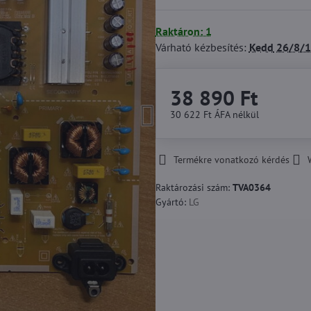
Raktáron: 1
Várható kézbesítés:
Kedd
26/8/1
38 890 Ft
30 622 Ft
ÁFA nélkül
Termékre vonatkozó kérdés
Raktározási szám:
TVA0364
Gyártó:
LG