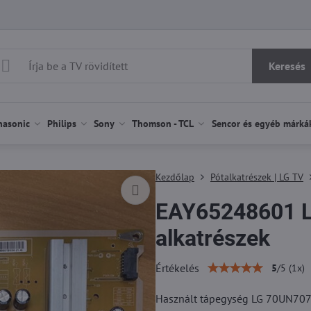
Keresés
nasonic
Philips
Sony
Thomson - TCL
Sencor és egyéb márká
Kezdőlap
Pótalkatrészek | LG TV
EAY65248601 L
alkatrészek
Értékelés
5
/
5
(
1
x)
Használt tápegység LG 70UN7070