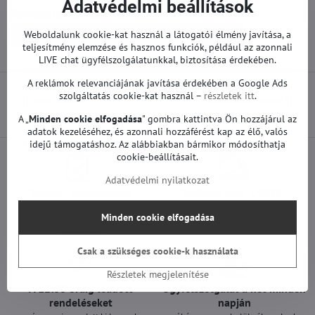
Adatvédelmi beállítások
Továbbiak a kategóriából
Weboldalunk cookie-kat használ a látogatói élmény javítása, a
Pótalkatrészek | LG TV
Alaplapok | LG TV
teljesítmény elemzése és hasznos funkciók, például az azonnali
LIVE chat ügyfélszolgálatunkkal, biztosítása érdekében.
A reklámok relevanciájának javítása érdekében a Google Ads
szolgáltatás cookie-kat használ –
részletek itt
.
Előző termék
Következő termék
A „
Minden cookie elfogadása
" gombra kattintva Ön hozzájárul az
adatok kezeléséhez, és azonnali hozzáférést kap az élő, valós
idejű támogatáshoz. Az alábbiakban bármikor módosíthatja
cookie-beállításait.
Adatvédelmi nyilatkozat
Minden termékünket
Szállítás csak 1490 Ft
teszteljük
25 000 Ft felett ingyenes a szállítás
Minden cookie elfogadása
100%-os működőképességet
garantálunk
Csak a szükséges cookie-k használata
Részletek megjelenítése
A 12:00 óráig leadott
Ügyfélszolgálat a hét minden
rendeléseket
napján