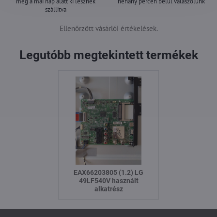
még a mai nap alatt ki lesznek
néhány percen belül válaszolunk
szállítva
Ellenőrzött vásárlói értékelések.
Legutóbb megtekintett termékek
EAX66203805 (1.2) LG
49LF540V használt
alkatrész