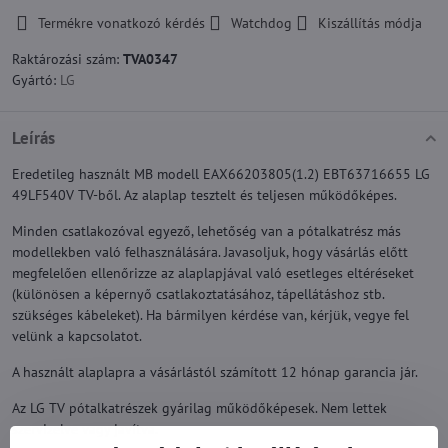
Termékre vonatkozó kérdés
Watchdog
Kiszállítás módja
Raktározási szám:
TVA0347
Gyártó:
LG
Leírás
Eredetileg használt MB modell EAX66203805(1.2) EBT63716655 LG
49LF540V TV-ből. Az alaplap tesztelt és teljesen működőképes.
Minden csatlakozóval egyező, lehetőség van a pótalkatrész más
modellekben való felhasználására. Javasoljuk, hogy vásárlás előtt
megfelelően ellenőrizze az alaplapjával való esetleges eltéréseket
(különösen a képernyő csatlakoztatásához, tápellátáshoz stb.
szükséges kábeleket). Ha bármilyen kérdése van, kérjük, vegye fel
velünk a kapcsolatot.
A használt alaplapra a vásárlástól számított 12 hónap garancia jár.
Az LG TV pótalkatrészek gyárilag működőképesek. Nem lettek
szervizelve vagy javítva.