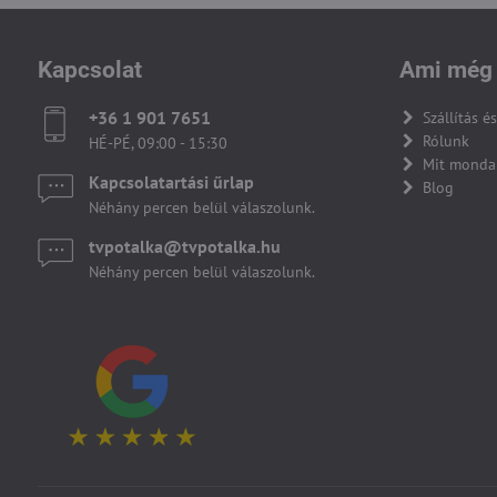
Kapcsolat
Ami még 
+36 1 901 7651
Szállítás és
Rólunk
HÉ-PÉ, 09:00 - 15:30
Mit monda
Kapcsolatartási űrlap
Blog
Néhány percen belül válaszolunk.
tvpotalka​@tvpotalka​.hu
Néhány percen belül válaszolunk.