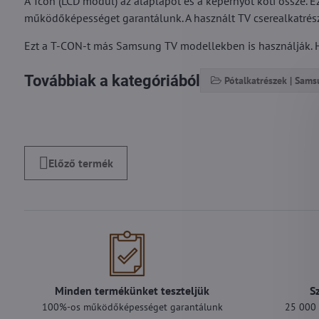
A Tcon (LCD modul) az alaplapot és a képernyőt köti össze. E
működőképességet garantálunk. A használt TV cserealkatrészr
Ezt a T-CON-t más Samsung TV modellekben is használják. H
Továbbiak a kategóriából
Pótalkatrészek | Sam
Előző termék
Minden termékünket teszteljük
S
100%-os működőképességet garantálunk
25 000 F