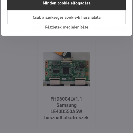
Minden cookie elfogadása
Ellenőrzött vásárlói értékelések.
Csak a szükséges cookie-k használata
Legutóbb megtekintett termékek
Részletek megjelenítése
FHD60C4LV1.1
Samsung
LE40B550A5W
használt alkatrészek