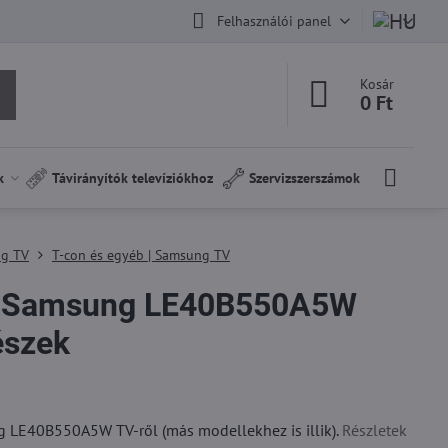
Felhasználói panel
Kosár
0 Ft
k
Távirányítók televíziókhoz
Szervizszerszámok
ng TV
T-con és egyéb | Samsung TV
 Samsung LE40B550A5W
észek
LE40B550A5W TV-ről (más modellekhez is illik).
Részletek