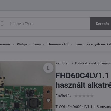
Keresés
nasonic
Philips
Sony
Thomson - TCL
Sencor és egyéb márká
Kezdőlap
Pótalkatrészek | Samsu
FHD60C4LV1.1
használt alkatr
Értékelés
T-CON FHD60C4LV1.1 a Samsung 