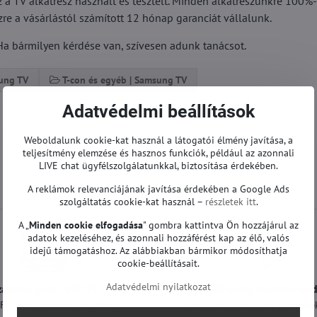
z a TV alkatrész használt és tesztelt. Minden alkatrészünkre 100%
e a vásárlástól számított 12 hónap garanciát vállalunk.
a bármilyen kérdése van, szívesen adunk tanácsot.
sung TV
T-con és egyéb | Samsung TV
Adatvédelmi beállítások
Weboldalunk cookie-kat használ a látogatói élmény javítása, a
teljesítmény elemzése és hasznos funkciók, például az azonnali
LIVE chat ügyfélszolgálatunkkal, biztosítása érdekében.
A reklámok relevanciájának javítása érdekében a Google Ads
szolgáltatás cookie-kat használ –
részletek itt
.
A „
Minden cookie elfogadása
" gombra kattintva Ön hozzájárul az
adatok kezeléséhez, és azonnali hozzáférést kap az élő, valós
idejű támogatáshoz. Az alábbiakban bármikor módosíthatja
cookie-beállításait.
Adatvédelmi nyilatkozat
zállítás csak 1490 Ft
A 12:00 óráig leadott ren
t felett ingyenes a szállítás
még a mai nap alatt ki lesznek