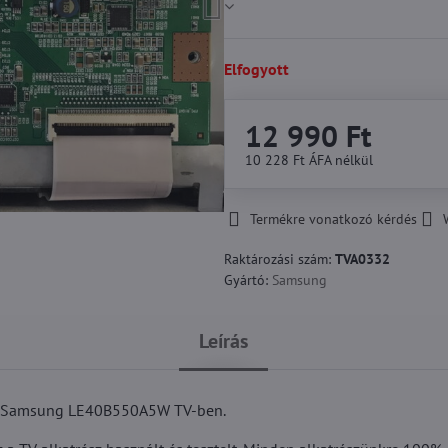
Elfogyott
12 990 Ft
10 228 Ft
ÁFA nélkül
Termékre vonatkozó kérdés
Raktározási szám:
TVA0332
Gyártó:
Samsung
Leírás
 a Samsung LE40B550A5W TV-ben.