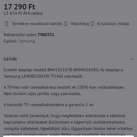
17 290 Ft
13 614 Ft
ÁFA nélkül
Termékre vonatkozó kérdés
Watchdog
Kiszállítás módja
Raktározási szám:
TVA0331
Gyártó:
Samsung
Leírás
Eredeti alaplap modell BN4101167B BN9402668U. Az alaplap a
Samsung LE40B550A5W TV-ből származik.
A TV-hez való cserealkatrész tesztelt és 100%-ban működőképes.
Nem történt rajta javítás vagy szervizelés.
A használt TV cserealkatrészekre a garancia 1 év.
Vásárlás előtt javasoljuk, hogy megfelelően ellenőrizze a táblával
kapcsolatos eltéréseket (különösen a képernyő csatlakoztatására
szolgáló kábeleket, tápellátást stb.). Ugyanilyen fontos lehet a kártya
megfelelő modellszáma, amely BN94-gyel kezdődik. Ha bármilyen