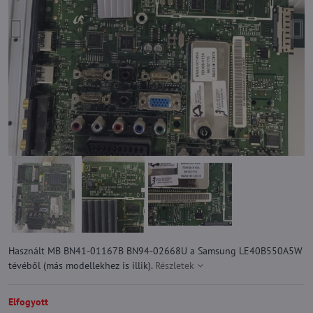
Használt MB BN41-01167B BN94-02668U a Samsung LE40B550A5W
tévéből (más modellekhez is illik).
Részletek
Elfogyott