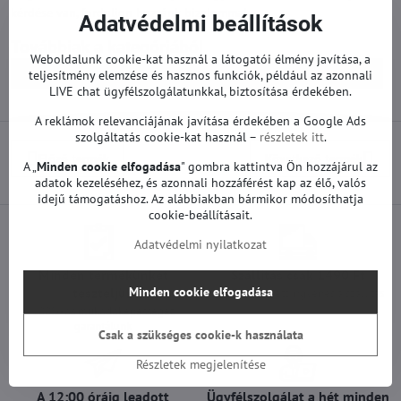
kérdése van, forduljon hozzánk bizalommal.
Adatvédelmi beállítások
Továbbiak a kategóriából
Weboldalunk cookie-kat használ a látogatói élmény javítása, a
Pótalkatrészek | Samsung TV
Alaplapok | Samsung TV
teljesítmény elemzése és hasznos funkciók, például az azonnali
LIVE chat ügyfélszolgálatunkkal, biztosítása érdekében.
A reklámok relevanciájának javítása érdekében a Google Ads
szolgáltatás cookie-kat használ –
részletek itt
.
Előző termék
Következő termék
A „
Minden cookie elfogadása
" gombra kattintva Ön hozzájárul az
adatok kezeléséhez, és azonnali hozzáférést kap az élő, valós
idejű támogatáshoz. Az alábbiakban bármikor módosíthatja
cookie-beállításait.
Adatvédelmi nyilatkozat
Minden termékünket
Szállítás csak 1490 Ft
Minden cookie elfogadása
teszteljük
25 000 Ft felett ingyenes a szállítás
100%-os működőképességet
garantálunk
Csak a szükséges cookie-k használata
Részletek megjelenítése
A 12:00 óráig leadott
Ügyfélszolgálat a hét minden