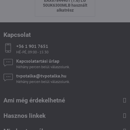
EAX67844401 (1.6) LG
50UK6300MLB használt
alkatrész
Kapcsolat
+36 1 901 7651
HÉ-PÉ, 09:00 - 15:30
Kapcsolatartási űrlap
Néhány percen belül válaszolunk.
tvpotalka​@tvpotalka​.hu
Néhány percen belül válaszolunk.
Ami még érdekelhetné
Hasznos linkek