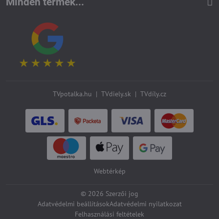
Minden termék...
TVpotalka.hu
|
TVdiely.sk
|
TVdíly.cz
Webtérkép
©
2026
Szerzői jog
Adatvédelmi beállítások
Adatvédelmi nyilatkozat
Felhasználási feltételek