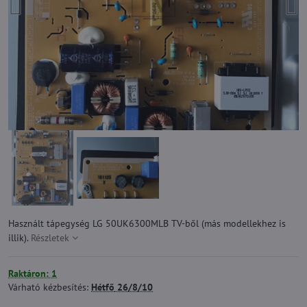
Használt tápegység LG 50UK6300MLB TV-ből (más modellekhez is
illik).
Részletek
Raktáron: 1
Várható kézbesítés:
Hétfő
26/8/10