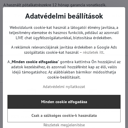
A használt pótalkatrészekre 12 hónap garancia vonatkozik.
Adatvédelmi beállítások
A LG TV pótalkatrészek gyárilag működőképesek. Nem történt rajtuk
javítás vagy szervizelés.
Weboldalunk cookie-kat használ a látogatói élmény javítása, a
Továbbiak a kategóriából
teljesítmény elemzése és hasznos funkciók, például az azonnali
LIVE chat ügyfélszolgálatunkkal, biztosítása érdekében.
Pótalkatrészek | LG TV
Tápegységek | LG TV
A reklámok relevanciájának javítása érdekében a Google Ads
szolgáltatás cookie-kat használ –
részletek itt
.
A „
Minden cookie elfogadása
" gombra kattintva Ön hozzájárul az
adatok kezeléséhez, és azonnali hozzáférést kap az élő, valós
Előző termék
Következő termék
idejű támogatáshoz. Az alábbiakban bármikor módosíthatja
cookie-beállításait.
Adatvédelmi nyilatkozat
Minden cookie elfogadása
Minden termékünket
Szállítás csak 1490 Ft
teszteljük
25 000 Ft felett ingyenes a szállítás
Csak a szükséges cookie-k használata
100%-os működőképességet
garantálunk
Részletek megjelenítése