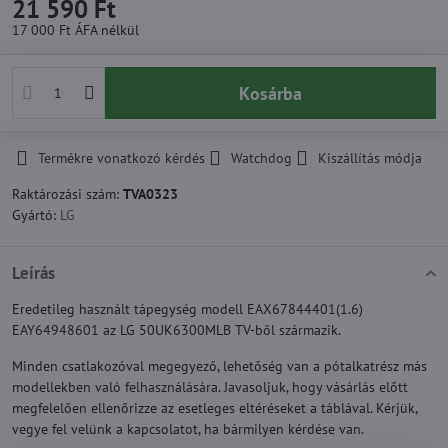
21 590 Ft
17 000 Ft
ÁFA nélkül
Kosárba
Termékre vonatkozó kérdés
Watchdog
Kiszállítás módja
Raktározási szám:
TVA0323
Gyártó:
LG
Leírás
Eredetileg használt tápegység modell EAX67844401(1.6)
EAY64948601 az LG 50UK6300MLB TV-ből származik.
Minden csatlakozóval megegyező, lehetőség van a pótalkatrész más
modellekben való felhasználására. Javasoljuk, hogy vásárlás előtt
megfelelően ellenőrizze az esetleges eltéréseket a táblával. Kérjük,
vegye fel velünk a kapcsolatot, ha bármilyen kérdése van.