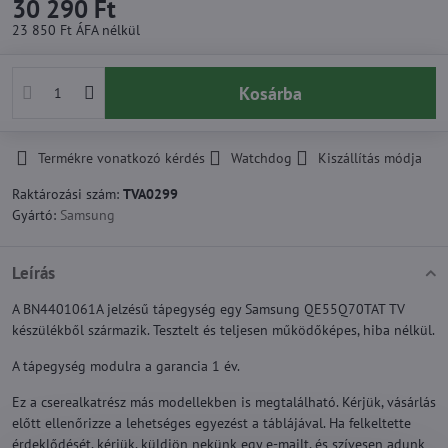
30 290 Ft
23 850 Ft
ÁFA nélkül
Kosárba
Termékre vonatkozó kérdés
Watchdog
Kiszállítás módja
Raktározási szám:
TVA0299
Gyártó:
Samsung
Leírás
A BN4401061A jelzésű tápegység egy Samsung QE55Q70TAT TV
készülékből származik. Tesztelt és teljesen működőképes, hiba nélkül.
A tápegység modulra a garancia 1 év.
Ez a cserealkatrész más modellekben is megtalálható. Kérjük, vásárlás
előtt ellenőrizze a lehetséges egyezést a táblájával. Ha felkeltette
érdeklődését, kérjük, küldjön nekünk egy e-mailt, és szívesen adunk