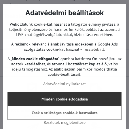
tanácsot.
Adatvédelmi beállítások
Továbbiak a kategóriából
Weboldalunk cookie-kat használ a látogatói élmény javítása, a
Pótalkatrészek | Samsung TV
teljesítmény elemzése és hasznos funkciók, például az azonnali
Tápegységek | Samsung TV
LIVE chat ügyfélszolgálatunkkal, biztosítása érdekében.
A reklámok relevanciájának javítása érdekében a Google Ads
szolgáltatás cookie-kat használ –
részletek itt
.
A „
Minden cookie elfogadása
" gombra kattintva Ön hozzájárul az
Előző termék
Következő termék
adatok kezeléséhez, és azonnali hozzáférést kap az élő, valós
idejű támogatáshoz. Az alábbiakban bármikor módosíthatja
cookie-beállításait.
Adatvédelmi nyilatkozat
Minden termékünket
Szállítás csak 1490 Ft
Minden cookie elfogadása
teszteljük
25 000 Ft felett ingyenes a szállítás
100%-os működőképességet
Csak a szükséges cookie-k használata
garantálunk
Részletek megjelenítése