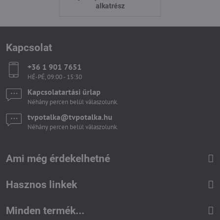
alkatrész
Kapcsolat
+36 1 901 7651
HÉ-PÉ, 09:00 - 15:30
Kapcsolatartási űrlap
Néhány percen belül válaszolunk.
tvpotalka​@tvpotalka​.hu
Néhány percen belül válaszolunk.
Ami még érdekelhetné
Hasznos linkek
Minden termék...