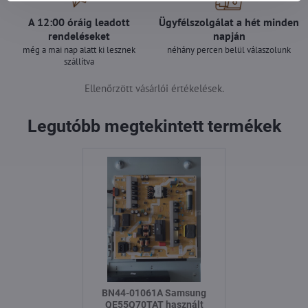
A 12:00 óráig leadott
Ügyfélszolgálat a hét minden
rendeléseket
napján
még a mai nap alatt ki lesznek
néhány percen belül válaszolunk
szállítva
Ellenőrzött vásárlói értékelések.
Legutóbb megtekintett termékek
BN44-01061A Samsung
QE55Q70TAT használt