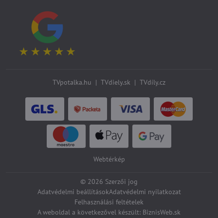
TVpotalka.hu
|
TVdiely.sk
|
TVdíly.cz
Webtérkép
©
2026
Szerzői jog
Adatvédelmi beállítások
Adatvédelmi nyilatkozat
Felhasználási feltételek
A weboldal a következővel készült:
BiznisWeb.sk