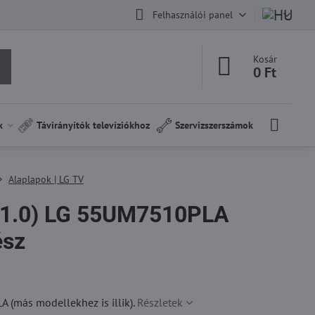
Felhasználói panel
Kosár
0 Ft
k
Távirányítók televíziókhoz
Szervizszerszámok
Alaplapok | LG TV
1.0) LG 55UM7510PLA
ész
(más modellekhez is illik).
Részletek