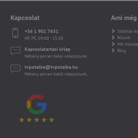
Kapcsolat
Ami még 
+36 1 901 7651
Szállítás és
Rólunk
HÉ-PÉ, 09:00 - 15:30
Mit monda
Kapcsolatartási űrlap
Blog
Néhány percen belül válaszolunk.
tvpotalka​@tvpotalka​.hu
Néhány percen belül válaszolunk.