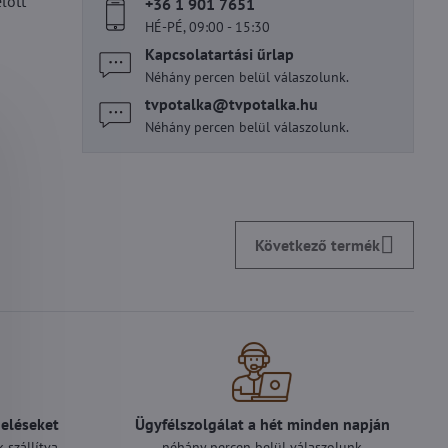
lőtt
+36 1 901 7651
HÉ-PÉ, 09:00 - 15:30
Kapcsolatartási űrlap
Néhány percen belül válaszolunk.
tvpotalka​@tvpotalka​.hu
Néhány percen belül válaszolunk.
Következő termék
deléseket
Ügyfélszolgálat a hét minden napján
 szállítva
néhány percen belül válaszolunk