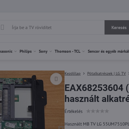
Keresés
nasonic
Philips
Sony
Thomson - TCL
Sencor és egyéb márká
Kezdőlap
Pótalkatrészek | LG TV
EAX68253604 (
használt alkatr
Értékelés
Használt MB TV LG 55UM7510PLA 