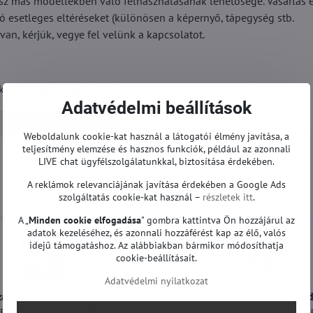
sz más modellekben való felhasználásának lehetősége. Vásárlás e
ó esetleges eltéréseket (különösen a képernyő, tápegység stb.
van, kérjük, vegye fel velünk a kapcsolatot.
szervizelve vagy javítva.
Adatvédelmi beállítások
Alaplapok | LG TV
Weboldalunk cookie-kat használ a látogatói élmény javítása, a
teljesítmény elemzése és hasznos funkciók, például az azonnali
LIVE chat ügyfélszolgálatunkkal, biztosítása érdekében.
A reklámok relevanciájának javítása érdekében a Google Ads
szolgáltatás cookie-kat használ –
részletek itt
.
A „
Minden cookie elfogadása
" gombra kattintva Ön hozzájárul az
adatok kezeléséhez, és azonnali hozzáférést kap az élő, valós
idejű támogatáshoz. Az alábbiakban bármikor módosíthatja
cookie-beállításait.
Adatvédelmi nyilatkozat
zállítás csak 1490 Ft
A 12:00 óráig leadott ren
t felett ingyenes a szállítás
még a mai nap alatt ki lesznek