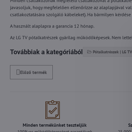
Minden csatlakozónak megfelelő csatlakozóval a pótalkatré
javasoljuk, hogy megfelelően ellenőrizze az alaplapjával val
csatlakoztatására szolgáló kábeleket). Ha bármilyen kérdése 
A használt alaplapra a garancia 12 hónap.
Az LG TV pótalkatrészek gyárilag működőképesek. Nem lettek 
Továbbiak a kategóriából
Pótalkatrészek | LG TV
Előző termék
Minden termékünket teszteljük
S
100%-os működőképességet garantálunk
25 000 F