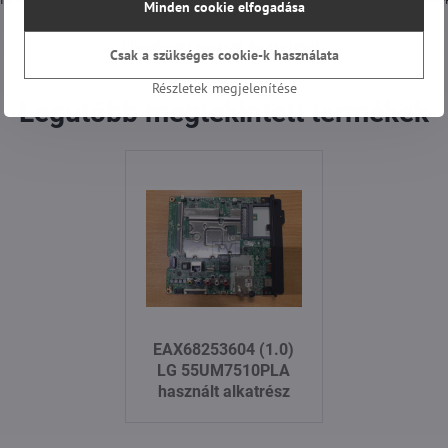
Minden cookie elfogadása
Ellenőrzött vásárlói értékelések.
Csak a szükséges cookie-k használata
Részletek megjelenítése
Legutóbb megtekintett termékek
EAX68253604 (1.0)
LG 55UM7510PLA
használt alkatrész