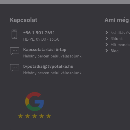
Kapcsolat
Ami még 
+36 1 901 7651
Szállítás és
Rólunk
HÉ-PÉ, 09:00 - 15:30
Mit monda
Kapcsolatartási űrlap
Blog
Néhány percen belül válaszolunk.
tvpotalka​@tvpotalka​.hu
Néhány percen belül válaszolunk.