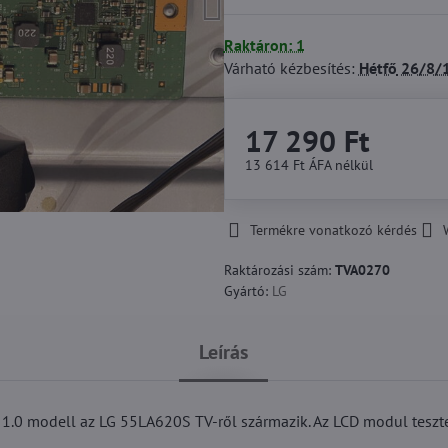
Raktáron: 1
Várható kézbesítés:
Hétfő
26/8/
17 290 Ft
13 614 Ft
ÁFA nélkül
Termékre vonatkozó kérdés
Raktározási szám:
TVA0270
Gyártó:
LG
Leírás
.0 modell az LG 55LA620S TV-ről származik. Az LCD modul teszte