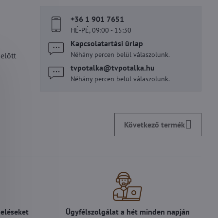
+36 1 901 7651
HÉ-PÉ, 09:00 - 15:30
Kapcsolatartási űrlap
Néhány percen belül válaszolunk.
előtt
tvpotalka​@tvpotalka​.hu
Néhány percen belül válaszolunk.
Következő termék
deléseket
Ügyfélszolgálat a hét minden napján