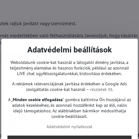
k rajtuk javítást vagy szervizelést.
 más modellekben való felhasználására. Javasoljuk, hogy vásárlás 
Kérjük, vegye fel velünk a kapcsolatot, ha bármilyen kérdése van.
Adatvédelmi beállítások
T-con és egyéb | LG TV
Weboldalunk cookie-kat használ a látogatói élmény javítása, a
teljesítmény elemzése és hasznos funkciók, például az azonnali
LIVE chat ügyfélszolgálatunkkal, biztosítása érdekében.
A reklámok relevanciájának javítása érdekében a Google Ads
szolgáltatás cookie-kat használ –
részletek itt
.
A „
Minden cookie elfogadása
" gombra kattintva Ön hozzájárul az
adatok kezeléséhez, és azonnali hozzáférést kap az élő, valós
idejű támogatáshoz. Az alábbiakban bármikor módosíthatja
cookie-beállításait.
Adatvédelmi nyilatkozat
zállítás csak 1490 Ft
A 12:00 óráig leadott ren