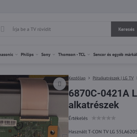
Keresés
nasonic
Philips
Sony
Thomson - TCL
Sencor és egyéb márká
Kezdőlap
Pótalkatrészek | LG TV
6870C-0421A L
alkatrészek
Értékelés
Használt T-CON TV LG 55LA620S (