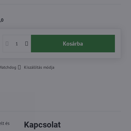
10
Kosárba
Watchdog
Kiszállítás módja
Kapcsolat
lt és