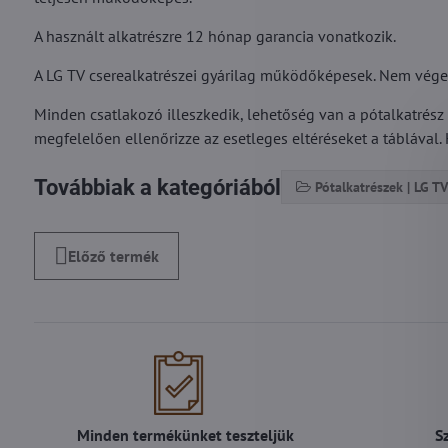
A használt alkatrészre 12 hónap garancia vonatkozik.
A LG TV cserealkatrészei gyárilag működőképesek. Nem végezte
Minden csatlakozó illeszkedik, lehetőség van a pótalkatrész
megfelelően ellenőrizze az esetleges eltéréseket a táblával. 
Továbbiak a kategóriából
Pótalkatrészek | LG TV
Előző termék
Minden termékünket teszteljük
S