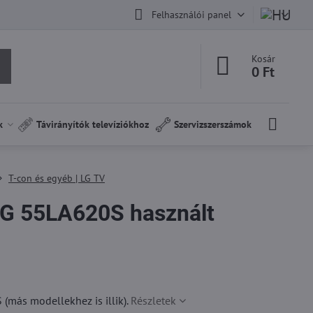
Felhasználói panel
Kosár
0 Ft
k
Távirányítók televíziókhoz
Szervizszerszámok
T-con és egyéb | LG TV
G 55LA620S használt
más modellekhez is illik).
Részletek