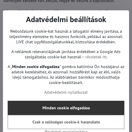
bármilyen kérdése van, kérjük, vegye fel velünk a kapcsolatot.
A használt pótalkatrészekre 12 hónap garancia vonatkozik.
Adatvédelmi beállítások
A LG TV pótalkatrészek gyárilag működőképesek. Nem történt rajtuk
javítás vagy szervizelés.
Weboldalunk cookie-kat használ a látogatói élmény javítása, a
teljesítmény elemzése és hasznos funkciók, például az azonnali
Továbbiak a kategóriából
LIVE chat ügyfélszolgálatunkkal, biztosítása érdekében.
Pótalkatrészek | LG TV
Tápegységek | LG TV
A reklámok relevanciájának javítása érdekében a Google Ads
szolgáltatás cookie-kat használ –
részletek itt
.
A „
Minden cookie elfogadása
" gombra kattintva Ön hozzájárul az
adatok kezeléséhez, és azonnali hozzáférést kap az élő, valós
Előző termék
Következő termék
idejű támogatáshoz. Az alábbiakban bármikor módosíthatja
cookie-beállításait.
Adatvédelmi nyilatkozat
Minden cookie elfogadása
Minden termékünket
Szállítás csak 1490 Ft
teszteljük
25 000 Ft felett ingyenes a szállítás
Csak a szükséges cookie-k használata
100%-os működőképességet
garantálunk
Részletek megjelenítése