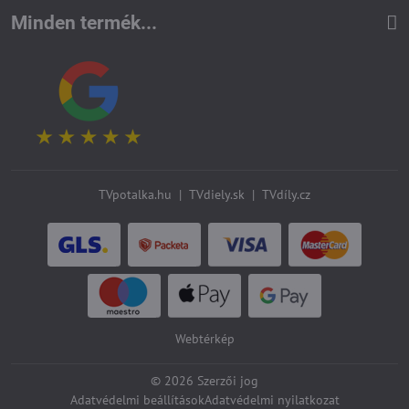
Minden termék...
TVpotalka.hu
|
TVdiely.sk
|
TVdíly.cz
Webtérkép
©
2026
Szerzői jog
Adatvédelmi beállítások
Adatvédelmi nyilatkozat