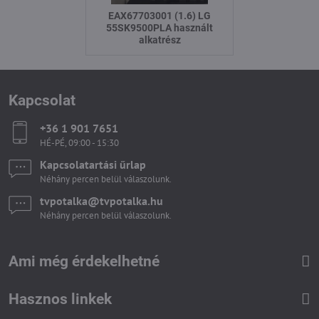
EAX67703001 (1.6) LG
55SK9500PLA használt
alkatrész
Kapcsolat
+36 1 901 7651
HÉ-PÉ, 09:00 - 15:30
Kapcsolatartási űrlap
Néhány percen belül válaszolunk.
tvpotalka​@tvpotalka​.hu
Néhány percen belül válaszolunk.
Ami még érdekelhetné
Hasznos linkek