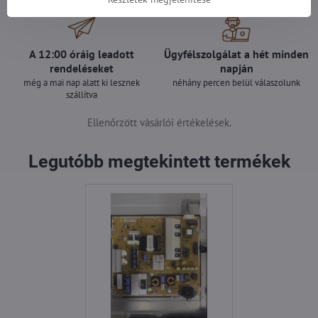
A 12:00 óráig leadott
Ügyfélszolgálat a hét minden
rendeléseket
napján
még a mai nap alatt ki lesznek
néhány percen belül válaszolunk
szállítva
Ellenőrzött vásárlói értékelések.
Legutóbb megtekintett termékek