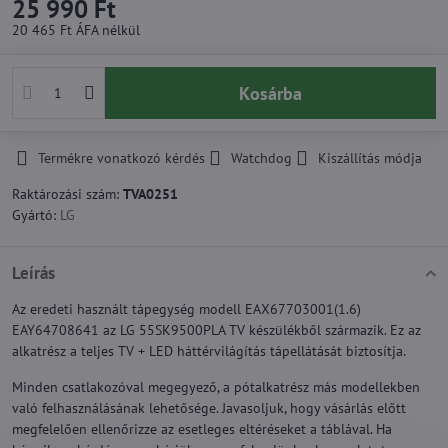
25 990 Ft
20 465 Ft
ÁFA nélkül
Kosárba
Termékre vonatkozó kérdés
Watchdog
Kiszállítás módja
Raktározási szám:
TVA0251
Gyártó:
LG
Leírás
Az eredeti használt tápegység modell EAX67703001(1.6)
EAY64708641 az LG 55SK9500PLA TV készülékből származik. Ez az
alkatrész a teljes TV + LED háttérvilágítás tápellátását biztosítja.
Minden csatlakozóval megegyező, a pótalkatrész más modellekben
való felhasználásának lehetősége. Javasoljuk, hogy vásárlás előtt
megfelelően ellenőrizze az esetleges eltéréseket a táblával. Ha