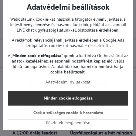
javítás vagy szervizelés.
Adatvédelmi beállítások
Továbbiak a kategóriából
Weboldalunk cookie-kat használ a látogatói élmény javítása, a
Pótalkatrészek | LG TV
Tápegységek | LG TV
teljesítmény elemzése és hasznos funkciók, például az azonnali
LIVE chat ügyfélszolgálatunkkal, biztosítása érdekében.
A reklámok relevanciájának javítása érdekében a Google Ads
szolgáltatás cookie-kat használ –
részletek itt
.
Előző termék
Következő termék
A „
Minden cookie elfogadása
" gombra kattintva Ön hozzájárul az
adatok kezeléséhez, és azonnali hozzáférést kap az élő, valós
idejű támogatáshoz. Az alábbiakban bármikor módosíthatja
cookie-beállításait.
Adatvédelmi nyilatkozat
Minden termékünket
Szállítás csak 1490 Ft
teszteljük
25 000 Ft felett ingyenes a szállítás
Minden cookie elfogadása
100%-os működőképességet
garantálunk
Csak a szükséges cookie-k használata
Részletek megjelenítése
A 12:00 óráig leadott
Ügyfélszolgálat a hét minden