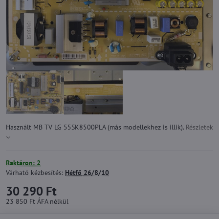
Használt MB TV LG 55SK8500PLA (más modellekhez is illik).
Részletek
Raktáron: 2
Várható kézbesítés:
Hétfő
26/8/10
30 290 Ft
23 850 Ft
ÁFA nélkül