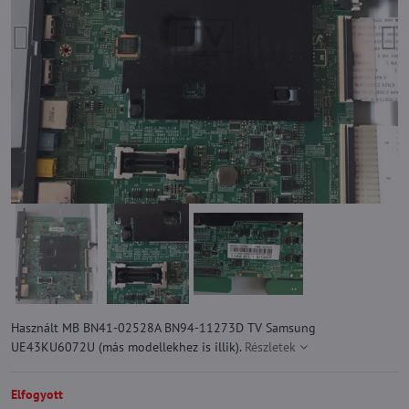
Használt MB BN41-02528A BN94-11273D TV Samsung
UE43KU6072U (más modellekhez is illik).
Részletek
Elfogyott