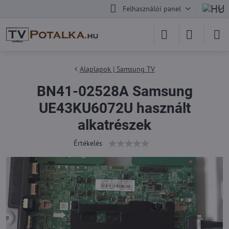
Felhasználói panel
Alaplapok | Samsung TV
BN41-02528A Samsung
UE43KU6072U használt
alkatrészek
Értékelés