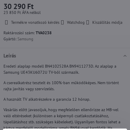
30 290 Ft
23 850 Ft
ÁFA nélkül
Termékre vonatkozó kérdés
Watchdog
Kiszállítás módja
Raktározási szám:
TVA0238
Gyártó:
Samsung
Leírás
Eredeti alaplap modell BN4102528A BN9411273D. Az alaplap a
Samsung UE43KU6072U TV-ből származik.
A cserealkatrész tesztelt és 100%-ban működőképes. Nem történt
rajta javítás vagy szervizelés.
A használt TV alkatrészekre a garancia 12 hónap.
Vásárlás előtt javasoljuk, hogy megfelelően ellenőrizze az MB-vel
való eltéréseket (különösen a képernyő csatlakoztatásához,
tápellátáshoz stb. szükséges kábeleket). Ugyanilyen fontos lehet a
kártya megfelelő modellszáma, amely BN94-gyel kezdődik. Ha