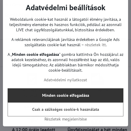
bármilyen kérdése van, forduljon hozzánk bizalommal.
Adatvédelmi beállítások
Továbbiak a kategóriából
Weboldalunk cookie-kat használ a látogatói élmény javítása, a
Pótalkatrészek | Samsung TV
Alaplapok | Samsung TV
teljesítmény elemzése és hasznos funkciók, például az azonnali
LIVE chat ügyfélszolgálatunkkal, biztosítása érdekében.
A reklámok relevanciájának javítása érdekében a Google Ads
szolgáltatás cookie-kat használ –
részletek itt
.
Előző termék
A „
Minden cookie elfogadása
" gombra kattintva Ön hozzájárul az
adatok kezeléséhez, és azonnali hozzáférést kap az élő, valós
idejű támogatáshoz. Az alábbiakban bármikor módosíthatja
cookie-beállításait.
Adatvédelmi nyilatkozat
Minden termékünket
Szállítás csak 1490 Ft
Minden cookie elfogadása
teszteljük
25 000 Ft felett ingyenes a szállítás
100%-os működőképességet
garantálunk
Csak a szükséges cookie-k használata
Részletek megjelenítése
A 12:00 óráig leadott
Ügyfélszolgálat a hét minden