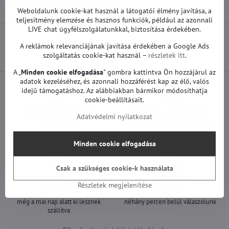
Weboldalunk cookie-kat használ a látogatói élmény javítása, a
teljesítmény elemzése és hasznos funkciók, például az azonnali
LIVE chat ügyfélszolgálatunkkal, biztosítása érdekében.
Előző termék
Következő termék
A reklámok relevanciájának javítása érdekében a Google Ads
szolgáltatás cookie-kat használ –
részletek itt
.
A „
Minden cookie elfogadása
" gombra kattintva Ön hozzájárul az
adatok kezeléséhez, és azonnali hozzáférést kap az élő, valós
idejű támogatáshoz. Az alábbiakban bármikor módosíthatja
cookie-beállításait.
Minden termékünket
Szállítás csak 1490 Ft
Adatvédelmi nyilatkozat
teszteljük
25 000 Ft felett ingyenes a szállítás
100%-os működőképességet
garantálunk
Minden cookie elfogadása
Csak a szükséges cookie-k használata
A 12:00 óráig leadott
Ügyfélszolgálat a hét minden
Részletek megjelenítése
rendeléseket
napján
még a mai nap alatt ki lesznek
néhány percen belül válaszolunk
szállítva