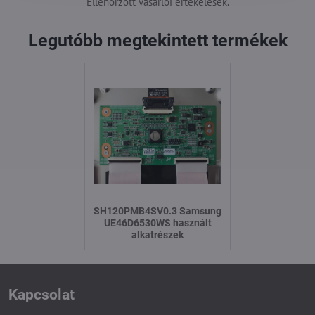
Ellenőrzött vásárlói értékelések.
Legutóbb megtekintett termékek
SH120PMB4SV0.3 Samsung
UE46D6530WS használt
alkatrészek
Kapcsolat