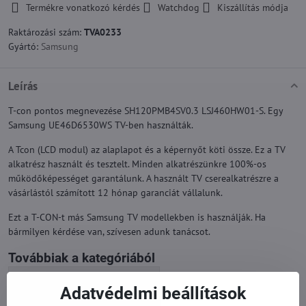
Termékre vonatkozó kérdés
Watchdog
Kiszállítás módja
Raktározási szám:
TVA0233
Gyártó:
Samsung
Leírás
T-con pontos megnevezése SH120PMB4SV0.3 LSJ460HW01-S. Egy
Samsung UE46D6530WS TV-ben használták.
A Tcon (LCD modul) az alaplapot és a képernyőt köti össze. Ez a TV
alkatrész használt és tesztelt. Minden alkatrészünkre 100%-os
működőképességet garantálunk. A használt TV cserealkatrészre a
vásárlástól számított 12 hónap garanciát vállalunk.
Ezt a T-CON-t más Samsung TV modellekben is használják. Ha
bármilyen kérdése van, szívesen adunk tanácsot.
Továbbiak a kategóriából
Pótalkatrészek | Samsung TV
Adatvédelmi beállítások
T-con és egyéb | Samsung TV