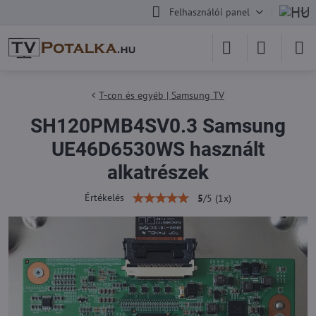
Felhasználói panel
T-con és egyéb | Samsung TV
SH120PMB4SV0.3 Samsung
UE46D6530WS használt
alkatrészek
Értékelés
5
/
5
(
1
x)