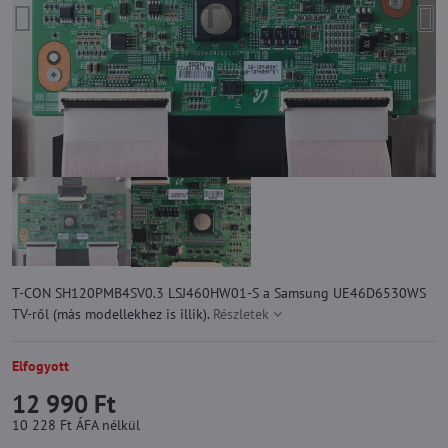
T-CON SH120PMB4SV0.3 LSJ460HW01-S a Samsung UE46D6530WS
TV-ről (más modellekhez is illik).
Részletek
Elfogyott
12 990 Ft
10 228 Ft
ÁFA nélkül