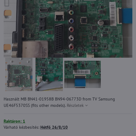
Használt MB BN41-01958B BN94-06773D from TV Samsung
UE46F5370SS (fits other models).
Részletek
Raktáron: 1
Várható kézbesítés:
Hétfő
26/8/10