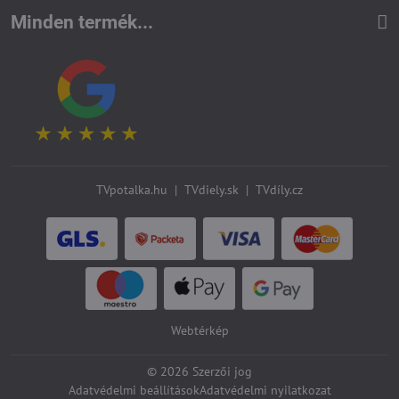
Minden termék...
TVpotalka.hu
|
TVdiely.sk
|
TVdíly.cz
Webtérkép
©
2026
Szerzői jog
Adatvédelmi beállítások
Adatvédelmi nyilatkozat