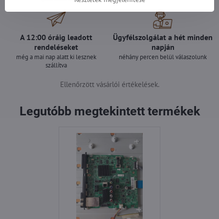
A 12:00 óráig leadott
Ügyfélszolgálat a hét minden
rendeléseket
napján
még a mai nap alatt ki lesznek
néhány percen belül válaszolunk
szállítva
Ellenőrzött vásárlói értékelések.
Legutóbb megtekintett termékek