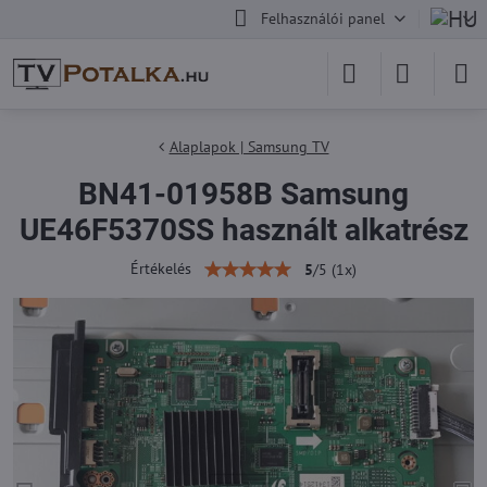
Felhasználói panel
Alaplapok | Samsung TV
BN41-01958B Samsung
UE46F5370SS használt alkatrész
Értékelés
5
/
5
(
1
x)