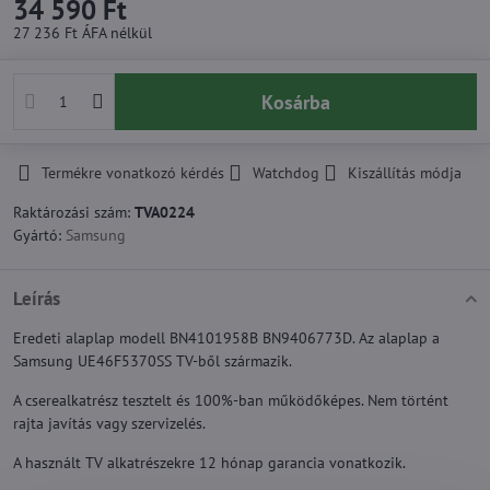
34 590 Ft
27 236 Ft
ÁFA nélkül
Kosárba
Termékre vonatkozó kérdés
Watchdog
Kiszállítás módja
Raktározási szám:
TVA0224
Gyártó:
Samsung
Leírás
Eredeti alaplap modell BN4101958B BN9406773D. Az alaplap a
Samsung UE46F5370SS TV-ből származik.
A cserealkatrész tesztelt és 100%-ban működőképes. Nem történt
rajta javítás vagy szervizelés.
A használt TV alkatrészekre 12 hónap garancia vonatkozik.