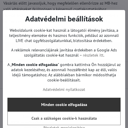
Vásárlás előtt javasoljuk, hogy megfelelően ellenőrizze az MB-hez
való eltéréseket (különösen a képernyő csatlakoztatásához,
tápellátáshoz stb. szükséges kábeleket). Ugyanilyen fontos lehet a
Adatvédelmi beállítások
kártya megfelelő modellszáma, amely BN94-gyel kezdődik. Ha
bármilyen kérdése van, forduljon hozzánk bizalommal.
Weboldalunk cookie-kat használ a látogatói élmény javítása, a
teljesítmény elemzése és hasznos funkciók, például az azonnali
Továbbiak a kategóriából
LIVE chat ügyfélszolgálatunkkal, biztosítása érdekében.
Pótalkatrészek | Samsung TV
Alaplapok | Samsung TV
A reklámok relevanciájának javítása érdekében a Google Ads
szolgáltatás cookie-kat használ –
részletek itt
.
A „
Minden cookie elfogadása
" gombra kattintva Ön hozzájárul az
adatok kezeléséhez, és azonnali hozzáférést kap az élő, valós
Előző termék
Következő termék
idejű támogatáshoz. Az alábbiakban bármikor módosíthatja
cookie-beállításait.
Adatvédelmi nyilatkozat
Minden cookie elfogadása
Minden termékünket
Szállítás csak 1490 Ft
teszteljük
25 000 Ft felett ingyenes a szállítás
Csak a szükséges cookie-k használata
100%-os működőképességet
garantálunk
Részletek megjelenítése