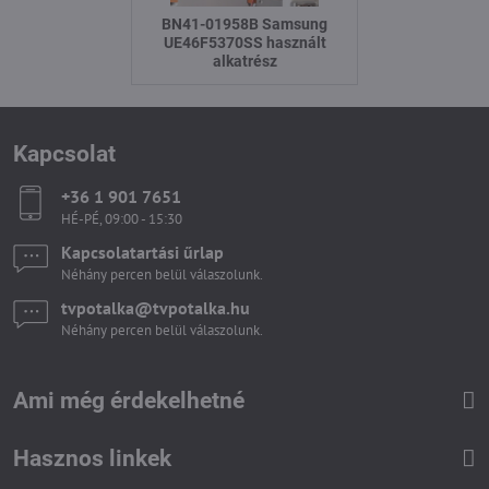
BN41-01958B Samsung
UE46F5370SS használt
alkatrész
Kapcsolat
+36 1 901 7651
HÉ-PÉ, 09:00 - 15:30
Kapcsolatartási űrlap
Néhány percen belül válaszolunk.
tvpotalka​@tvpotalka​.hu
Néhány percen belül válaszolunk.
Ami még érdekelhetné
Hasznos linkek