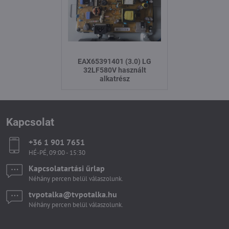
EAX65391401 (3.0) LG
32LF580V használt
alkatrész
Kapcsolat
+36 1 901 7651
HÉ-PÉ, 09:00 - 15:30
Kapcsolatartási űrlap
Néhány percen belül válaszolunk.
tvpotalka​@tvpotalka​.hu
Néhány percen belül válaszolunk.