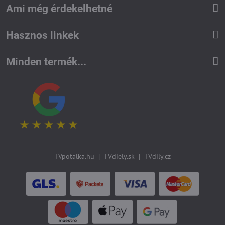
Ami még érdekelhetné
Hasznos linkek
Minden termék...
TVpotalka.hu
|
TVdiely.sk
|
TVdíly.cz