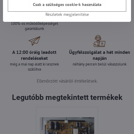
Csak a szükséges cookie-k használata
Minden termékünket
Szállítás csak 1490 Ft
Részletek megjelenítése
teszteljük
25 000 Ft felett ingyenes a szállítás
100%-os működőképességet
garantálunk
A 12:00 óráig leadott
Ügyfélszolgálat a hét minden
rendeléseket
napján
még a mai nap alatt ki lesznek
néhány percen belül válaszolunk
szállítva
Ellenőrzött vásárlói értékelések.
Legutóbb megtekintett termékek