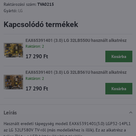
Raktározási szám:
TVA0215
Gyártó:
LG
Kapcsolódó termékek
EAX65391401 (3.0) LG 32LB550U használt alkatrész
Raktáron: 2
17 290 Ft
Kosárba
EAX65391401 (3.0) LG 32LB561U használt alkatrész
Raktáron: 2
17 290 Ft
Kosárba
Leírás
Használt eredeti tápegység modell EAX65391401(3.0) LGP32-14PL1
az LG 32LF580V TV-ről (más modellekhez is illik). Ez az alkatrész a