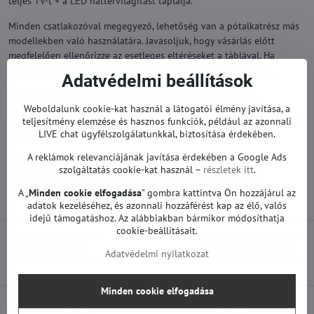
teljes TV-t + a LED háttérvilágítást táplálja.
Minden csatlakozóval megegyező, lehetőség van a pótalkatrész más
modellekben való használatára. Javasoljuk, hogy vásárlás előtt
megfelelően ellenőrizze az esetleges eltéréseket a táblával. Ha
bármilyen kérdése van, kérjük, vegye fel velünk a kapcsolatot.
Adatvédelmi beállítások
A használt pótalkatrészekre 12 hónap garanciát vállalunk.
Weboldalunk cookie-kat használ a látogatói élmény javítása, a
A LG TV pótalkatrészek gyárilag működőképesek. Nem történt rajtuk
teljesítmény elemzése és hasznos funkciók, például az azonnali
LIVE chat ügyfélszolgálatunkkal, biztosítása érdekében.
javítás vagy szervizelés.
A reklámok relevanciájának javítása érdekében a Google Ads
Továbbiak a kategóriából
szolgáltatás cookie-kat használ –
részletek itt
.
Pótalkatrészek | LG TV
Tápegységek | LG TV
A „
Minden cookie elfogadása
" gombra kattintva Ön hozzájárul az
adatok kezeléséhez, és azonnali hozzáférést kap az élő, valós
idejű támogatáshoz. Az alábbiakban bármikor módosíthatja
cookie-beállításait.
Előző termék
Következő termék
Adatvédelmi nyilatkozat
Minden cookie elfogadása