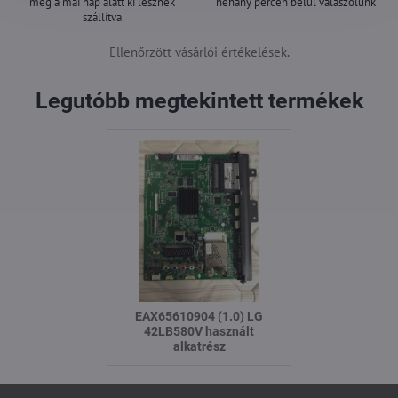
még a mai nap alatt ki lesznek
néhány percen belül válaszolunk
szállítva
Ellenőrzött vásárlói értékelések.
Legutóbb megtekintett termékek
EAX65610904 (1.0) LG
42LB580V használt
alkatrész