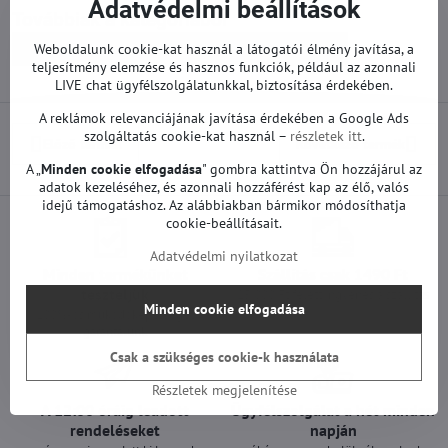
Adatvédelmi beállítások
Továbbiak a kategóriából
Weboldalunk cookie-kat használ a látogatói élmény javítása, a
Pótalkatrészek | LG TV
Alaplapok | LG TV
teljesítmény elemzése és hasznos funkciók, például az azonnali
LIVE chat ügyfélszolgálatunkkal, biztosítása érdekében.
A reklámok relevanciájának javítása érdekében a Google Ads
szolgáltatás cookie-kat használ –
részletek itt
.
Előző termék
Következő termék
A „
Minden cookie elfogadása
" gombra kattintva Ön hozzájárul az
adatok kezeléséhez, és azonnali hozzáférést kap az élő, valós
idejű támogatáshoz. Az alábbiakban bármikor módosíthatja
cookie-beállításait.
Adatvédelmi nyilatkozat
Minden termékünket
Szállítás csak 1490 Ft
teszteljük
25 000 Ft felett ingyenes a szállítás
Minden cookie elfogadása
100%-os működőképességet
garantálunk
Csak a szükséges cookie-k használata
Részletek megjelenítése
A 12:00 óráig leadott
Ügyfélszolgálat a hét minden
rendeléseket
napján