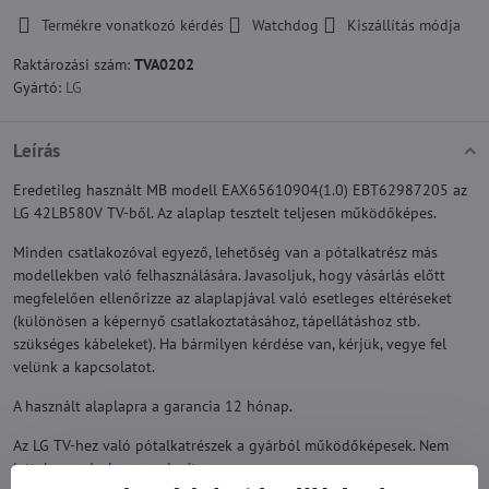
Termékre vonatkozó kérdés
Watchdog
Kiszállítás módja
Raktározási szám:
TVA0202
Gyártó:
LG
Leírás
Eredetileg használt MB modell EAX65610904(1.0) EBT62987205 az
LG 42LB580V TV-ből. Az alaplap tesztelt teljesen működőképes.
Minden csatlakozóval egyező, lehetőség van a pótalkatrész más
modellekben való felhasználására. Javasoljuk, hogy vásárlás előtt
megfelelően ellenőrizze az alaplapjával való esetleges eltéréseket
(különösen a képernyő csatlakoztatásához, tápellátáshoz stb.
szükséges kábeleket). Ha bármilyen kérdése van, kérjük, vegye fel
velünk a kapcsolatot.
A használt alaplapra a garancia 12 hónap.
Az LG TV-hez való pótalkatrészek a gyárból működőképesek. Nem
lettek szervizelve vagy javítva.