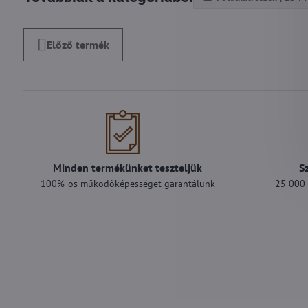
Előző termék
Minden termékünket teszteljük
S
100%-os működőképességet garantálunk
25 000 F