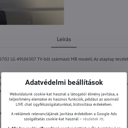
Leírás
702 LG 49UJ6307 TV-ből származó MB modell. Az alaplap tesztel
más modellekben való felhasználására. Vásárlás előtt javasoljuk,
Adatvédelmi beállítások
réseket (különösen a képernyő, tápegység stb. csatlakoztatására s
atba velünk.
Weboldalunk cookie-kat használ a látogatói élmény javítása, a
teljesítmény elemzése és hasznos funkciók, például az azonnali
LIVE chat ügyfélszolgálatunkkal, biztosítása érdekében.
szervizelve vagy javítva.
A reklámok relevanciájának javítása érdekében a Google Ads
szolgáltatás cookie-kat használ –
részletek itt
.
Alaplapok | LG TV