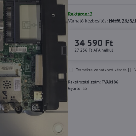
Raktáron: 2
Várható kézbesítés:
Hétfő
26/8/
34 590 Ft
27 236 Ft
ÁFA nélkül
Termékre vonatkozó kérdés
Raktározási szám:
TVA0186
Gyártó:
LG