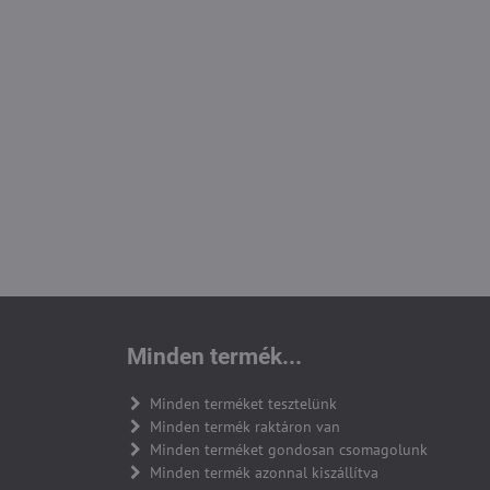
Minden termék...
Minden terméket tesztelünk
Minden termék raktáron van
Minden terméket gondosan csomagolunk
Minden termék azonnal kiszállítva