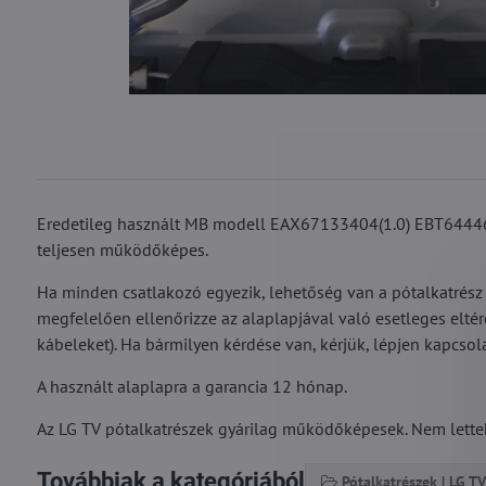
Eredetileg használt MB modell EAX67133404(1.0) EBT64446
teljesen működőképes.
Ha minden csatlakozó egyezik, lehetőség van a pótalkatrész 
megfelelően ellenőrizze az alaplapjával való esetleges elté
kábeleket). Ha bármilyen kérdése van, kérjük, lépjen kapcsol
A használt alaplapra a garancia 12 hónap.
Az LG TV pótalkatrészek gyárilag működőképesek. Nem lettek 
Továbbiak a kategóriából
Pótalkatrészek | LG TV