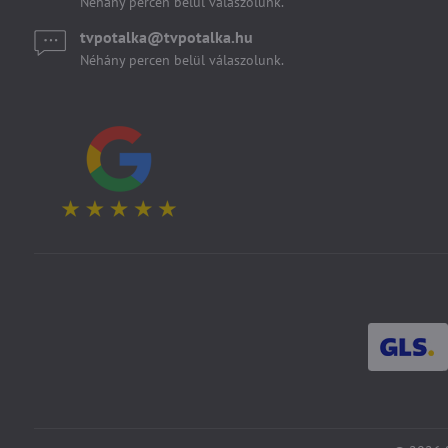
Néhány percen belül válaszolunk.
tvpotalka​@tvpotalka​.hu
Néhány percen belül válaszolunk.