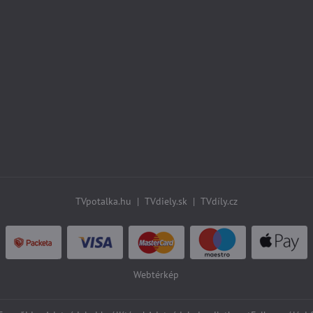
TVpotalka.hu
|
TVdiely.sk
|
TVdíly.cz
Webtérkép