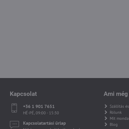
Kapcsolat
Ami még 
+36 1 901 7651
Szállítás és
Rólunk
HÉ-PÉ, 09:00 - 15:30
Mit monda
Kapcsolatartási űrlap
Blog