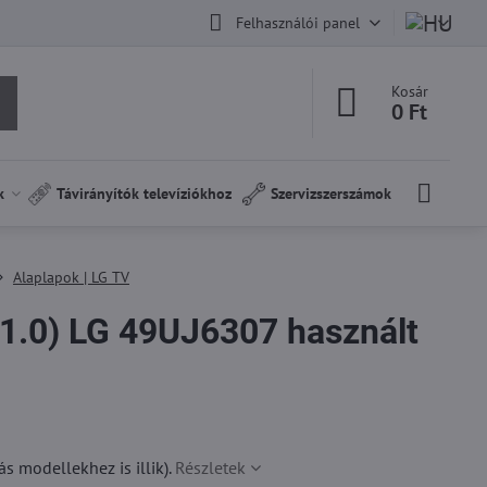
Felhasználói panel
Kosár
0 Ft
k
Távirányítók televíziókhoz
Szervizszerszámok
Alaplapok | LG TV
1.0) LG 49UJ6307 használt
 modellekhez is illik).
Részletek