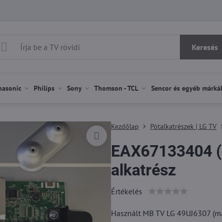
Keresés
nasonic
Philips
Sony
Thomson - TCL
Sencor és egyéb márká
Kezdőlap
Pótalkatrészek | LG TV
EAX67133404 (
alkatrész
Értékelés
Használt MB TV LG 49UJ6307 (más