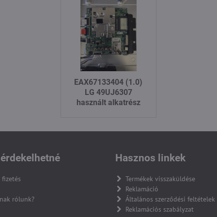
EAX67133404 (1.0)
LG 49UJ6307
használt alkatrész
érdekelhetné
Hasznos linkek
 fizetés
Termékek visszaküldése
Reklamáció
nak rólunk?
Általános szerződési feltételek
Reklamációs szabályzat