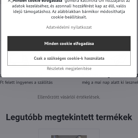
A „
Minden cookie elfogadása
" gombra kattintva Ön hozzájárul az
adatok kezeléséhez, és azonnali hozzáférést kap az élő, valós
idejű támogatáshoz. Az alábbiakban bármikor módosíthatja
cookie-beállításait.
Adatvédelmi nyilatkozat
Minden cookie elfogadása
Csak a szükséges cookie-k használata
Részletek megjelenítése
zállítás csak 1490 Ft
A 12:00 óráig leadott ren
t felett ingyenes a szállítás
még a mai nap alatt ki lesznek
Ellenőrzött vásárlói értékelések.
Legutóbb megtekintett termékek