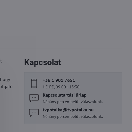
Kapcsolat
t
 hogy
+36 1 901 7651
zolgáló
HÉ-PÉ, 09:00 - 15:30
Kapcsolatartási űrlap
Néhány percen belül válaszolunk.
tvpotalka​@tvpotalka​.hu
Néhány percen belül válaszolunk.