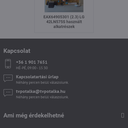
EAX64905301 (2.3) LG
42LN575S használt
alkatrészek
Kapcsolat
+36 1 901 7651
HÉ-PÉ, 09:00 - 15:30
Kapcsolatartási űrlap
Néhány percen belül válaszolunk.
tvpotalka​@tvpotalka​.hu
Néhány percen belül válaszolunk.
Ami még érdekelhetné