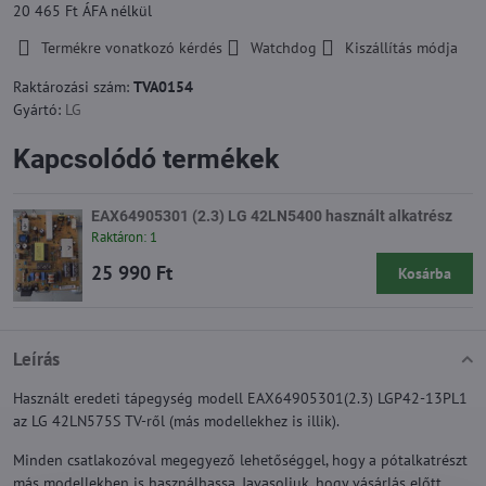
20 465 Ft
ÁFA nélkül
Termékre vonatkozó kérdés
Watchdog
Kiszállítás módja
Raktározási szám:
TVA0154
Gyártó:
LG
Kapcsolódó termékek
EAX64905301 (2.3) LG 42LN5400 használt alkatrész
Raktáron: 1
25 990 Ft
Kosárba
Leírás
Használt eredeti tápegység modell EAX64905301(2.3) LGP42-13PL1
az LG 42LN575S TV-ről (más modellekhez is illik).
Minden csatlakozóval megegyező lehetőséggel, hogy a pótalkatrészt
más modellekben is használhassa. Javasoljuk, hogy vásárlás előtt