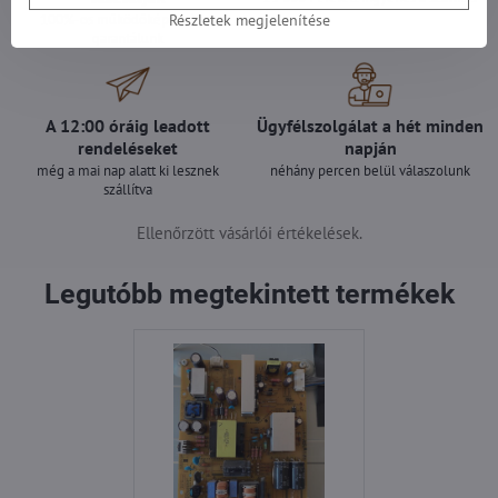
Részletek megjelenítése
100%-os működőképességet
garantálunk
A 12:00 óráig leadott
Ügyfélszolgálat a hét minden
rendeléseket
napján
még a mai nap alatt ki lesznek
néhány percen belül válaszolunk
szállítva
Ellenőrzött vásárlói értékelések.
Legutóbb megtekintett termékek