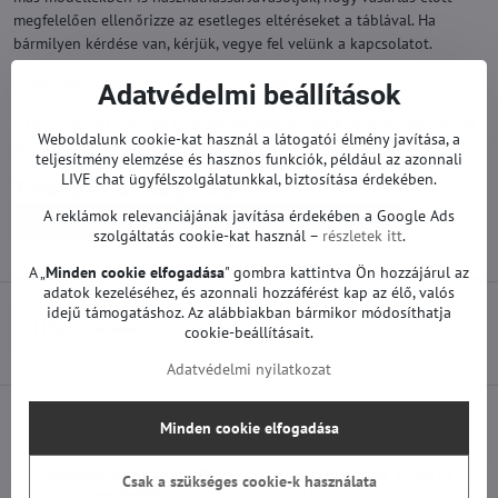
megfelelően ellenőrizze az esetleges eltéréseket a táblával. Ha
bármilyen kérdése van, kérjük, vegye fel velünk a kapcsolatot.
A használt pótalkatrészekre 12 hónap garanciát vállalunk.
Adatvédelmi beállítások
A LG TV pótalkatrészek gyárilag működőképesek. Nem történt rajtuk
Weboldalunk cookie-kat használ a látogatói élmény javítása, a
javítás vagy szervizelés.
teljesítmény elemzése és hasznos funkciók, például az azonnali
LIVE chat ügyfélszolgálatunkkal, biztosítása érdekében.
Továbbiak a kategóriából
A reklámok relevanciájának javítása érdekében a Google Ads
Pótalkatrészek | LG TV
Tápegységek | LG TV
szolgáltatás cookie-kat használ –
részletek itt
.
A „
Minden cookie elfogadása
" gombra kattintva Ön hozzájárul az
adatok kezeléséhez, és azonnali hozzáférést kap az élő, valós
idejű támogatáshoz. Az alábbiakban bármikor módosíthatja
Előző termék
cookie-beállításait.
Adatvédelmi nyilatkozat
Minden cookie elfogadása
Minden termékünket
Szállítás csak 1490 Ft
Csak a szükséges cookie-k használata
teszteljük
25 000 Ft felett ingyenes a szállítás