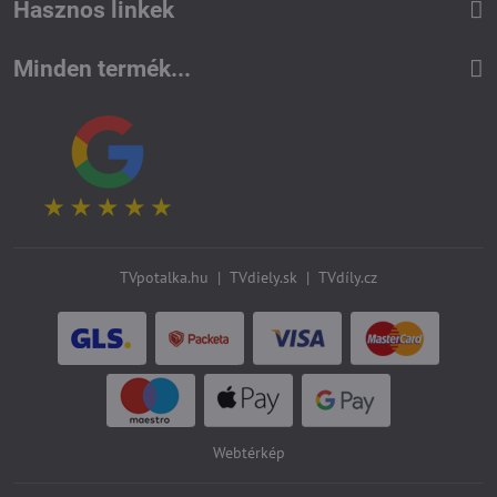
Hasznos linkek
Minden termék...
TVpotalka.hu
|
TVdiely.sk
|
TVdíly.cz
Webtérkép