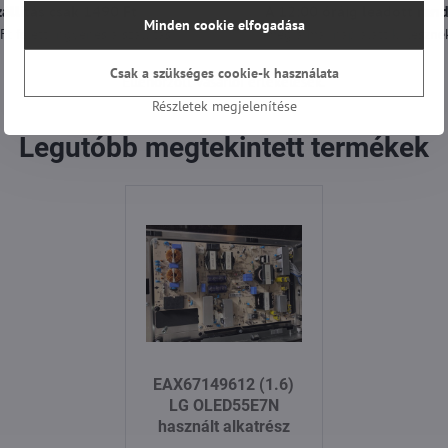
zállítás csak 1490 Ft
A 12:00 óráig leadott ren
Minden cookie elfogadása
t felett ingyenes a szállítás
még a mai nap alatt ki lesznek
Csak a szükséges cookie-k használata
Ellenőrzött vásárlói értékelések.
Részletek megjelenítése
Legutóbb megtekintett termékek
EAX67149612 (1.6)
LG OLED55E7N
használt alkatrész