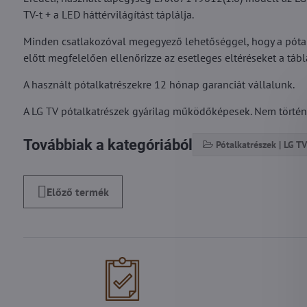
TV-t + a LED háttérvilágítást táplálja.
Minden csatlakozóval megegyező lehetőséggel, hogy a pótal
előtt megfelelően ellenőrizze az esetleges eltéréseket a tábl
A használt pótalkatrészekre 12 hónap garanciát vállalunk.
A LG TV pótalkatrészek gyárilag működőképesek. Nem történt r
Továbbiak a kategóriából
Pótalkatrészek | LG TV
Előző termék