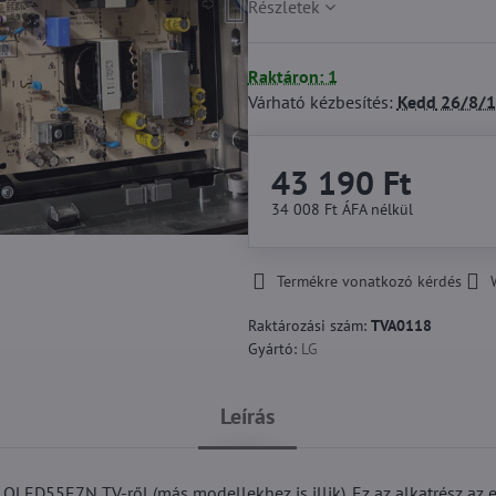
Részletek
Raktáron: 1
Várható kézbesítés:
Kedd
26/8/1
43 190 Ft
34 008 Ft
ÁFA nélkül
Termékre vonatkozó kérdés
Raktározási szám:
TVA0118
Gyártó:
LG
Leírás
OLED55E7N TV-ről (más modellekhez is illik). Ez az alkatrész az 