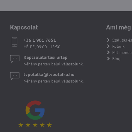
Kapcsolat
Ami még 
+36 1 901 7651
Szállítás és
Rólunk
HÉ-PÉ, 09:00 - 15:30
Mit monda
Kapcsolatartási űrlap
Blog
Néhány percen belül válaszolunk.
tvpotalka​@tvpotalka​.hu
Néhány percen belül válaszolunk.