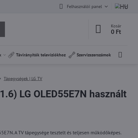
Felhasználói panel
Kosár
0 Ft
k
Távirányítók televíziókhoz
Szervizszerszámok
Tápegységek | LG TV
1.6) LG OLED55E7N használt
5E7N. A TV tápegysége tesztelt és teljesen működőképes.