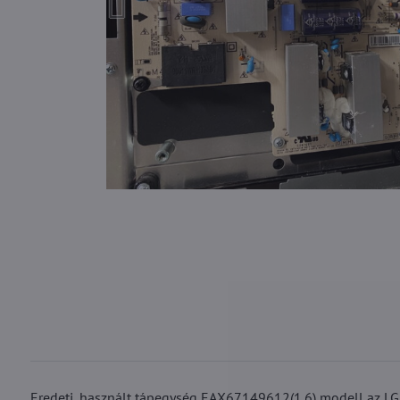
Eredeti, használt tápegység EAX67149612(1.6) modell az LG 