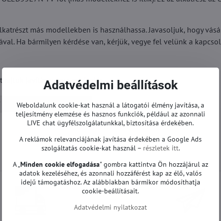
katrészt más modellekben is használhassa. Javasoljuk, hogy vásá
ával. Ha bármilyen kérdése van, kérjük, vegye fel velünk a kapcsol
ajtuk javítás vagy szervizelés.
Adatvédelmi beállítások
Tápegységek | LG TV
Weboldalunk cookie-kat használ a látogatói élmény javítása, a
teljesítmény elemzése és hasznos funkciók, például az azonnali
LIVE chat ügyfélszolgálatunkkal, biztosítása érdekében.
A reklámok relevanciájának javítása érdekében a Google Ads
szolgáltatás cookie-kat használ –
részletek itt
.
A „
Minden cookie elfogadása
" gombra kattintva Ön hozzájárul az
adatok kezeléséhez, és azonnali hozzáférést kap az élő, valós
idejű támogatáshoz. Az alábbiakban bármikor módosíthatja
cookie-beállításait.
Adatvédelmi nyilatkozat