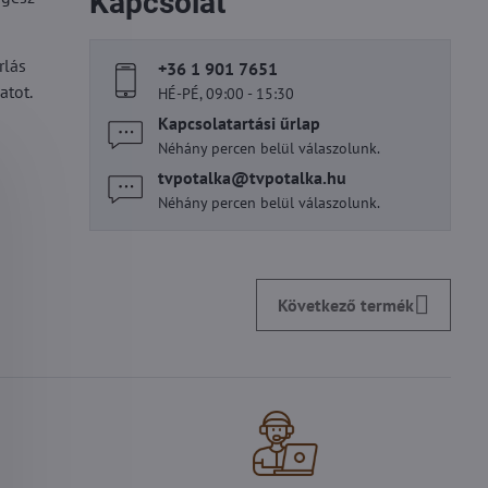
Kapcsolat
rlás
+36 1 901 7651
atot.
HÉ-PÉ, 09:00 - 15:30
Kapcsolatartási űrlap
Néhány percen belül válaszolunk.
tvpotalka​@tvpotalka​.hu
Néhány percen belül válaszolunk.
Következő termék