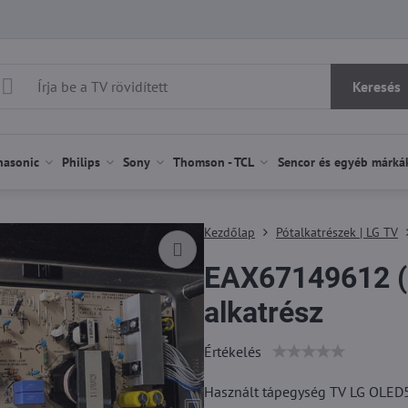
Keresés
nasonic
Philips
Sony
Thomson - TCL
Sencor és egyéb márká
Kezdőlap
Pótalkatrészek | LG TV
EAX67149612 (
alkatrész
Értékelés
Használt tápegység TV LG OLED5