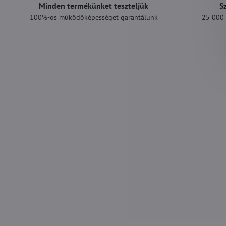
Minden termékünket teszteljük
S
100%-os működőképességet garantálunk
25 000 F