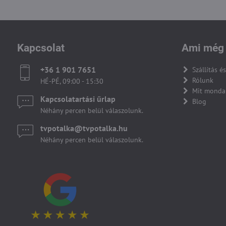
Kapcsolat
Ami még 
+36 1 901 7651
Szállítás és
Rólunk
HÉ-PÉ, 09:00 - 15:30
Mit monda
Kapcsolatartási űrlap
Blog
Néhány percen belül válaszolunk.
tvpotalka​@tvpotalka​.hu
Néhány percen belül válaszolunk.