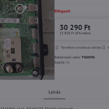
Elfogyott
30 290 Ft
23 850 Ft
ÁFA nélkül
Termékre vonatkozó kérdés
Raktározási szám:
TVA0096
Gyártó:
LG
Leírás
62345936 az LG 47LN575S TV-ből származik.