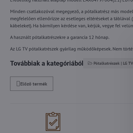
Minden csatlakozóval megegyező, a pótalkatrész más modelle
megfelelően ellenőrizze az esetleges eltéréseket a táblával
kábeleket). Ha bármilyen kérdése van, kérjük, vegye fel velün
A használt pótalkatrészekre a garancia 12 hónap.
Az LG TV pótalkatrészek gyárilag működőképesek. Nem történt 
Továbbiak a kategóriából
Pótalkatrészek | LG TV
Előző termék