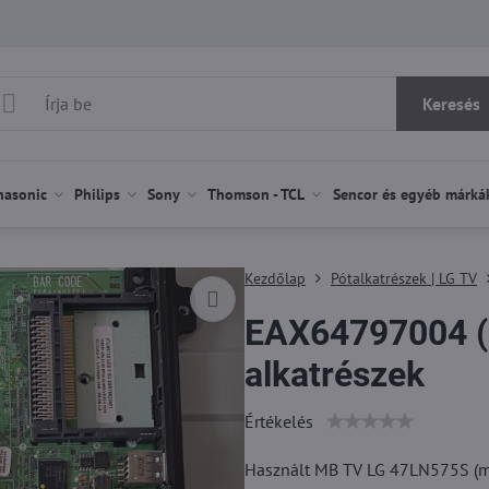
Keresés
nasonic
Philips
Sony
Thomson - TCL
Sencor és egyéb márká
Kezdőlap
Pótalkatrészek | LG TV
EAX64797004 (
alkatrészek
Értékelés
Használt MB TV LG 47LN575S (más