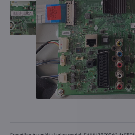
Eredetileg használt alaplap modell EAX64797004(1.1) EBT