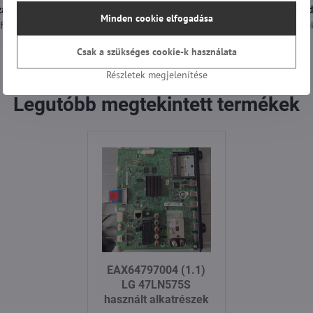
zállítás csak 1490 Ft
A 12:00 óráig leadott ren
Minden cookie elfogadása
t felett ingyenes a szállítás
még a mai nap alatt ki lesznek
Csak a szükséges cookie-k használata
Ellenőrzött vásárlói értékelések.
Részletek megjelenítése
Legutóbb megtekintett termékek
EAX64797004 (1.1)
LG 47LN575S
használt alkatrészek