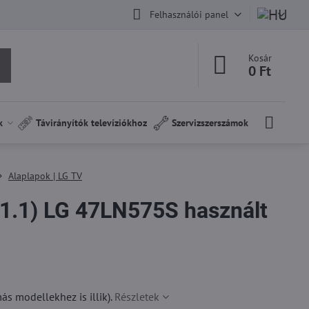
Felhasználói panel
Kosár
0 Ft
k
Távirányítók televíziókhoz
Szervizszerszámok
Alaplapok | LG TV
1.1) LG 47LN575S használt
 modellekhez is illik).
Részletek