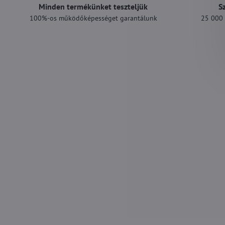
Minden termékünket teszteljük
S
100%-os működőképességet garantálunk
25 000 F