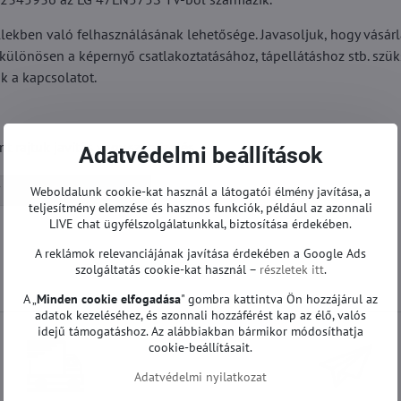
kben való felhasználásának lehetősége. Javasoljuk, hogy vásárlá
 (különösen a képernyő csatlakoztatásához, tápellátáshoz stb. szü
k a kapcsolatot.
rajtuk javítás vagy szervizelés.
Adatvédelmi beállítások
Alaplapok | LG TV
Weboldalunk cookie-kat használ a látogatói élmény javítása, a
teljesítmény elemzése és hasznos funkciók, például az azonnali
LIVE chat ügyfélszolgálatunkkal, biztosítása érdekében.
A reklámok relevanciájának javítása érdekében a Google Ads
szolgáltatás cookie-kat használ –
részletek itt
.
A „
Minden cookie elfogadása
" gombra kattintva Ön hozzájárul az
adatok kezeléséhez, és azonnali hozzáférést kap az élő, valós
idejű támogatáshoz. Az alábbiakban bármikor módosíthatja
cookie-beállításait.
Adatvédelmi nyilatkozat