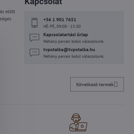
Kapcsolat
s előtt
kséges
+36 1 901 7651
HÉ-PÉ, 09:00 - 15:30
Kapcsolatartási űrlap
Néhány percen belül válaszolunk.
tvpotalka​@tvpotalka​.hu
Néhány percen belül válaszolunk.
Következő termék