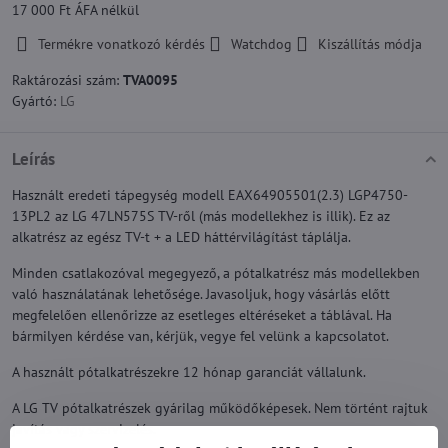
17 000 Ft
ÁFA nélkül
Termékre vonatkozó kérdés
Watchdog
Kiszállítás módja
Raktározási szám:
TVA0095
Gyártó:
LG
Leírás
Használt eredeti tápegység modell EAX64905501(2.3) LGP4750-
13PL2 az LG 47LN575S TV-ről (más modellekhez is illik). Ez az
alkatrész az egész TV-t + a LED háttérvilágítást táplálja.
Minden csatlakozóval megegyező, a pótalkatrész más modellekben
való használatának lehetősége. Javasoljuk, hogy vásárlás előtt
megfelelően ellenőrizze az esetleges eltéréseket a táblával. Ha
bármilyen kérdése van, kérjük, vegye fel velünk a kapcsolatot.
A használt pótalkatrészekre 12 hónap garanciát vállalunk.
A LG TV pótalkatrészek gyárilag működőképesek. Nem történt rajtuk
javítás vagy szervizelés.