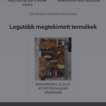
még a mai nap alatt ki lesznek
néhány percen belül válaszolunk
szállítva
Ellenőrzött vásárlói értékelések.
Legutóbb megtekintett termékek
EAX64905501 (2.3) LG
47LN575S használt
alkatrészek