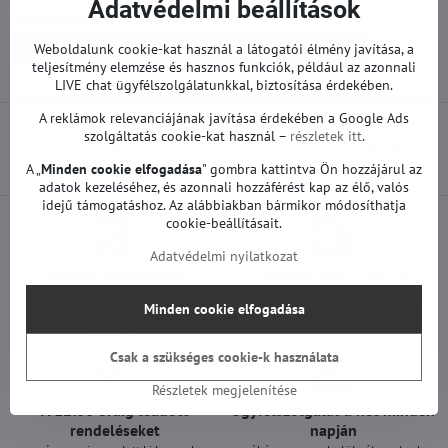
Adatvédelmi beállítások
Továbbiak a kategóriából
Weboldalunk cookie-kat használ a látogatói élmény javítása, a
Pótalkatrészek | LG TV
Tápegységek | LG TV
teljesítmény elemzése és hasznos funkciók, például az azonnali
LIVE chat ügyfélszolgálatunkkal, biztosítása érdekében.
A reklámok relevanciájának javítása érdekében a Google Ads
szolgáltatás cookie-kat használ –
részletek itt
.
Előző termék
Következő termék
A „
Minden cookie elfogadása
" gombra kattintva Ön hozzájárul az
adatok kezeléséhez, és azonnali hozzáférést kap az élő, valós
idejű támogatáshoz. Az alábbiakban bármikor módosíthatja
cookie-beállításait.
Adatvédelmi nyilatkozat
Minden termékünket
Szállítás csak 1490 Ft
teszteljük
25 000 Ft felett ingyenes a szállítás
Minden cookie elfogadása
100%-os működőképességet
garantálunk
Csak a szükséges cookie-k használata
Részletek megjelenítése
A 12:00 óráig leadott
Ügyfélszolgálat a hét minden
rendeléseket
napján