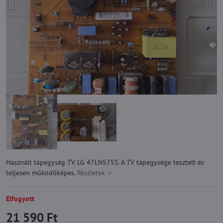
Használt tápegység TV LG 47LN575S. A TV tápegysége tesztelt és
teljesen működőképes.
Részletek
Elfogyott
21 590 Ft