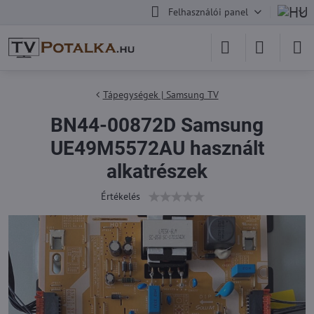
Felhasználói panel
Tápegységek | Samsung TV
BN44-00872D Samsung
UE49M5572AU használt
alkatrészek
Értékelés