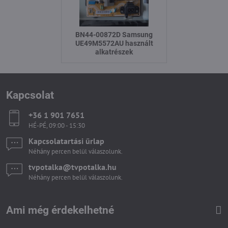
BN44-00872D Samsung
UE49M5572AU használt
alkatrészek
Kapcsolat
+36 1 901 7651
HÉ-PÉ, 09:00 - 15:30
Kapcsolatartási űrlap
Néhány percen belül válaszolunk.
tvpotalka​@tvpotalka​.hu
Néhány percen belül válaszolunk.
Ami még érdekelhetné