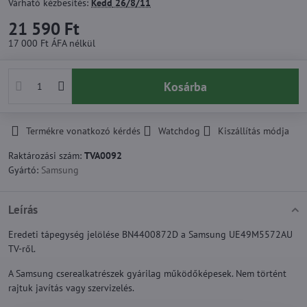
Várható kézbesítés:
Kedd
26/8/11
21 590 Ft
17 000 Ft
ÁFA nélkül
Kosárba
Termékre vonatkozó kérdés
Watchdog
Kiszállítás módja
Raktározási szám:
TVA0092
Gyártó:
Samsung
Leírás
Eredeti tápegység jelölése BN4400872D a Samsung UE49M5572AU
TV-ről.
A Samsung cserealkatrészek gyárilag működőképesek. Nem történt
rajtuk javítás vagy szervizelés.