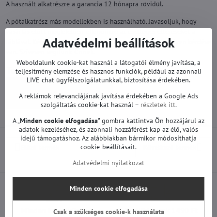
A használt alkatrészre a garancia 12 hónapra rövidül.
A pótalkatrész más modellekben is használható. Javasoljuk, hogy
vásárlás előtt megfelelően ellenőrizze az esetleges eltéréseket a
Adatvédelmi beállítások
táblával. Kérjük, vegye fel velünk a kapcsolatot, ha bármilyen kérdése
van. Szívesen segítünk Önnek.
Weboldalunk cookie-kat használ a látogatói élmény javítása, a
Továbbiak a kategóriából
teljesítmény elemzése és hasznos funkciók, például az azonnali
LIVE chat ügyfélszolgálatunkkal, biztosítása érdekében.
Pótalkatrészek | Samsung TV
A reklámok relevanciájának javítása érdekében a Google Ads
Tápegységek | Samsung TV
szolgáltatás cookie-kat használ –
részletek itt
.
A „
Minden cookie elfogadása
" gombra kattintva Ön hozzájárul az
adatok kezeléséhez, és azonnali hozzáférést kap az élő, valós
idejű támogatáshoz. Az alábbiakban bármikor módosíthatja
cookie-beállításait.
Előző termék
Következő termék
Adatvédelmi nyilatkozat
Minden cookie elfogadása
Minden termékünket
Szállítás csak 1490 Ft
Csak a szükséges cookie-k használata