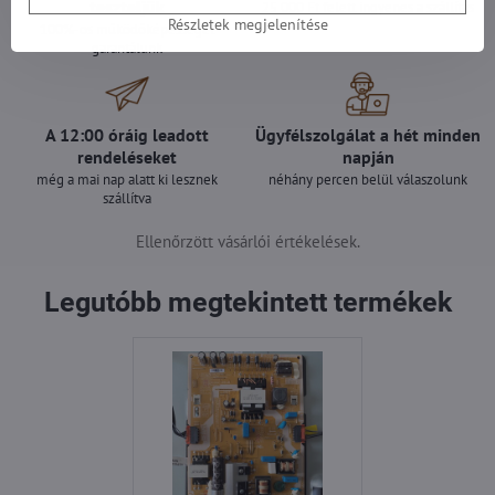
teszteljük
25 000 Ft felett ingyenes a szállítás
Részletek megjelenítése
100%-os működőképességet
garantálunk
A 12:00 óráig leadott
Ügyfélszolgálat a hét minden
rendeléseket
napján
még a mai nap alatt ki lesznek
néhány percen belül válaszolunk
szállítva
Ellenőrzött vásárlói értékelések.
Legutóbb megtekintett termékek