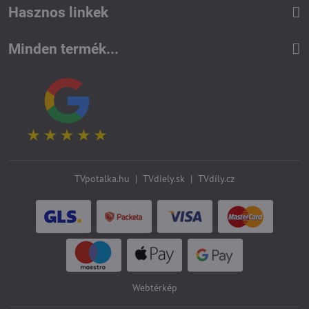
Hasznos linkek
Minden termék...
TVpotalka.hu
|
TVdiely.sk
|
TVdíly.cz
Webtérkép