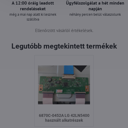
A 12:00 óráig leadott
Ügyfélszolgálat a hét minden
rendeléseket
napján
még a mai nap alatt ki lesznek
néhány percen belül válaszolunk
szállítva
Ellenőrzött vásárlói értékelések.
Legutóbb megtekintett termékek
6870C-0452A LG 42LN5400
használt alkatrészek