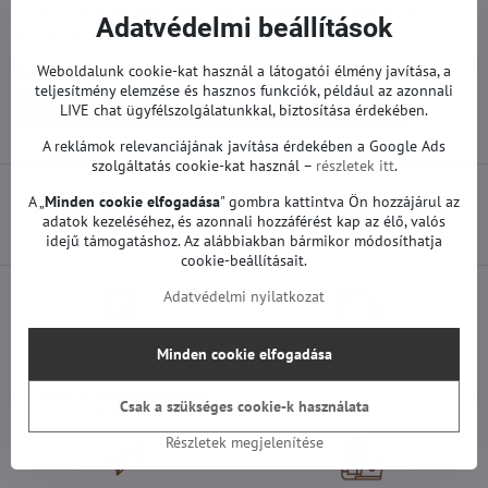
Az LG TV pótalkatrészek gyárilag működőképesek. Nem lettek
Adatvédelmi beállítások
szervizelve vagy javítva.
Weboldalunk cookie-kat használ a látogatói élmény javítása, a
Továbbiak a kategóriából
teljesítmény elemzése és hasznos funkciók, például az azonnali
Pótalkatrészek | LG TV
T-con és egyéb | LG TV
LIVE chat ügyfélszolgálatunkkal, biztosítása érdekében.
A reklámok relevanciájának javítása érdekében a Google Ads
szolgáltatás cookie-kat használ –
részletek itt
.
A „
Minden cookie elfogadása
" gombra kattintva Ön hozzájárul az
Előző termék
Következő termék
adatok kezeléséhez, és azonnali hozzáférést kap az élő, valós
idejű támogatáshoz. Az alábbiakban bármikor módosíthatja
cookie-beállításait.
Adatvédelmi nyilatkozat
Minden termékünket
Szállítás csak 1490 Ft
Minden cookie elfogadása
teszteljük
25 000 Ft felett ingyenes a szállítás
100%-os működőképességet
Csak a szükséges cookie-k használata
garantálunk
Részletek megjelenítése