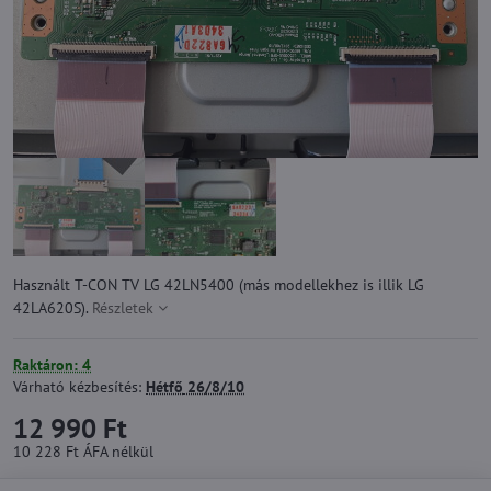
Használt T-CON TV LG 42LN5400 (más modellekhez is illik LG
42LA620S).
Részletek
Raktáron: 4
Várható kézbesítés:
Hétfő
26/8/10
12 990 Ft
10 228 Ft
ÁFA nélkül