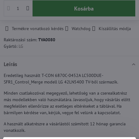
Kosárba
Termékre vonatkozó kérdés
Watchdog
Kiszállítás módja
Raktározási szám:
TVA0080
Gyártó:
LG
Leírás
Eredetileg használt T-CON 6870C-0452A LC500DUE-
SFR1_Control_Merge modell LG 42LN5400 TV-ből származik.
Minden csatlakozóval megegyező, lehetőség van a cserealkatrész
más modellekben való használatára. Javasoljuk, hogy vásárlás előtt
megfelelően ellenőrizze az esetleges eltéréseket a táblával. Ha
bármilyen kérdése van, kérjük, vegye fel velünk a kapcsolatot.
A használt alkatrészre a vásárlástól számított 12 hónap garancia
vonatkozik.