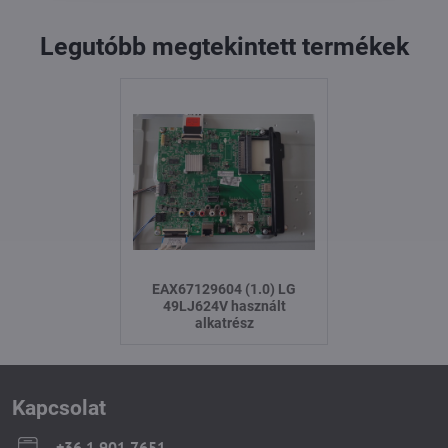
Legutóbb megtekintett termékek
EAX67129604 (1.0) LG
49LJ624V használt
alkatrész
Kapcsolat
+36 1 901 7651