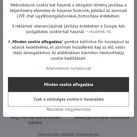
Weboldalunk cookie-kat használ a látogatói élmény javítása, a
teljesítmény elemzése és hasznos funkciók, például az azonnali
LIVE chat ügyfélszolgálatunkkal, biztosítása érdekében.
Előző termék
Következő termék
A reklámok relevanciájának javítása érdekében a Google Ads
szolgáltatás cookie-kat használ –
részletek itt
.
A „
Minden cookie elfogadása
" gombra kattintva Ön hozzájárul az
adatok kezeléséhez, és azonnali hozzáférést kap az élő, valós
idejű támogatáshoz. Az alábbiakban bármikor módosíthatja
cookie-beállításait.
Minden termékünket
Szállítás csak 1490 Ft
Adatvédelmi nyilatkozat
teszteljük
25 000 Ft felett ingyenes a szállítás
100%-os működőképességet
garantálunk
Minden cookie elfogadása
Csak a szükséges cookie-k használata
A 12:00 óráig leadott
Ügyfélszolgálat a hét minden
Részletek megjelenítése
rendeléseket
napján
még a mai nap alatt ki lesznek
néhány percen belül válaszolunk
szállítva
Ellenőrzött vásárlói értékelések.