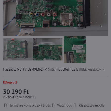
Használt MB TV LG 49LJ624V (más modellekhez is illik).
Részletek
Elfogyott
30 290 Ft
23 850 Ft
ÁFA nélkül
Termékre vonatkozó kérdés
Watchdog
Kiszállítás módja