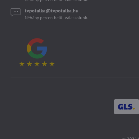
tvpotalka​@tvpotalka​.hu
Néhány percen belül válaszolunk.