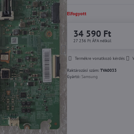
Elfogyott
34 590 Ft
27 236 Ft
ÁFA nélkül
Termékre vonatkozó kérdés
Raktározási szám:
TVA0033
Gyártó:
Samsung