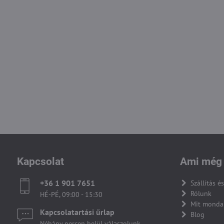
Kapcsolat
Ami még 
+36 1 901 7651
Szállítás és
Rólunk
HÉ-PÉ, 09:00 - 15:30
Mit monda
Kapcsolatartási űrlap
Blog
Néhány percen belül válaszolunk.