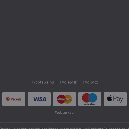
TVpotalka.hu
|
TVdiely.sk
|
TVdíly.cz
Webtérkép