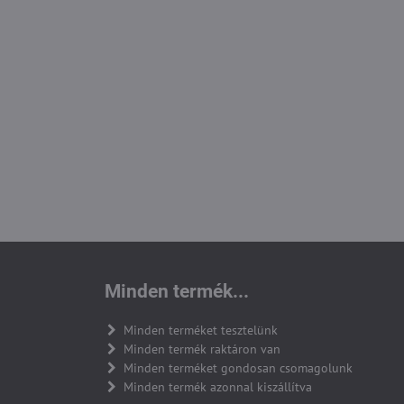
Minden termék...
Minden terméket tesztelünk
Minden termék raktáron van
Minden terméket gondosan csomagolunk
Minden termék azonnal kiszállítva