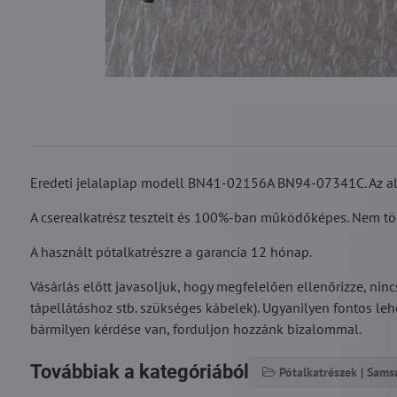
Eredeti jelalaplap modell BN41-02156A BN94-07341C. Az 
A cserealkatrész tesztelt és 100%-ban működőképes. Nem törté
A használt pótalkatrészre a garancia 12 hónap.
Vásárlás előtt javasoljuk, hogy megfelelően ellenőrizze, nin
tápellátáshoz stb. szükséges kábelek). Ugyanilyen fontos l
bármilyen kérdése van, forduljon hozzánk bizalommal.
Továbbiak a kategóriából
Pótalkatrészek | Sam