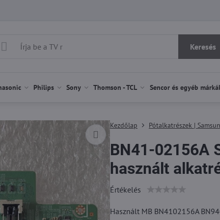
Keresés
nasonic
Philips
Sony
Thomson - TCL
Sencor és egyéb márká
Kezdőlap
Pótalkatrészek | Samsu
BN41-02156A 
használt alkatr
Értékelés
Használt MB BN4102156A BN94