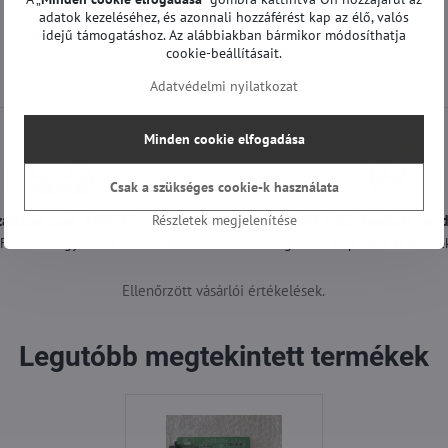
adatok kezeléséhez, és azonnali hozzáférést kap az élő, valós
idejű támogatáshoz. Az alábbiakban bármikor módosíthatja
cookie-beállításait.
Adatvédelmi nyilatkozat
Minden cookie elfogadása
Csak a szükséges cookie-k használata
zállítás csak 1490 Ft
A 12:00 óráig leadott ren
Részletek megjelenítése
t felett ingyenes a szállítás
még a mai nap alatt ki lesznek
Ellenőrzött vásárlói értékelések.
Legutóbb megtekintett termékek