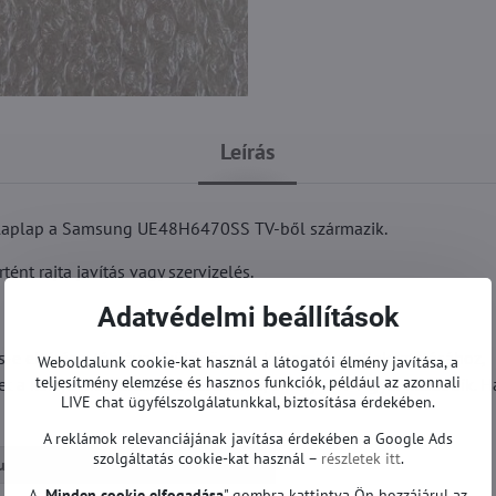
Leírás
alaplap a Samsung UE48H6470SS TV-ből származik.
nt rajta javítás vagy szervizelés.
Adatvédelmi beállítások
cs-e eltérés a táblával (különösen a képernyő csatlakoztatásához,
Weboldalunk cookie-kat használ a látogatói élmény javítása, a
teljesítmény elemzése és hasznos funkciók, például az azonnali
ehet a kártya megfelelő modellszáma, amely BN94-gyel kezdődik. H
LIVE chat ügyfélszolgálatunkkal, biztosítása érdekében.
A reklámok relevanciájának javítása érdekében a Google Ads
szolgáltatás cookie-kat használ –
részletek itt
.
sung TV
Alaplapok | Samsung TV
A „
Minden cookie elfogadása
" gombra kattintva Ön hozzájárul az