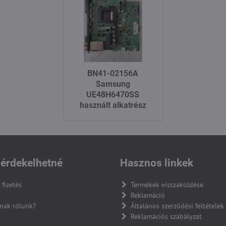
BN41-02156A
Samsung
UE48H6470SS
használt alkatrész
érdekelhetné
Hasznos linkek
 fizetés
Termékek visszaküldése
Reklamáció
nak rólunk?
Általános szerződési feltételek
Reklamációs szabályzat