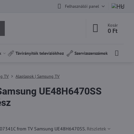
Felhasználói panel
Kosár
0 Ft
k
Távirányítók televíziókhoz
Szervizszerszámok
ng TV
Alaplapok | Samsung TV
Samsung UE48H6470SS
ész
07341C from TV Samsung UE48H6470SS.
Részletek