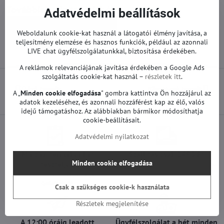
Továbbiak a kategóriából
Adatvédelmi beállítások
Pótalkatrészek | Samsung TV
Weboldalunk cookie-kat használ a látogatói élmény javítása, a
Tápegységek | Samsung TV
teljesítmény elemzése és hasznos funkciók, például az azonnali
LIVE chat ügyfélszolgálatunkkal, biztosítása érdekében.
A reklámok relevanciájának javítása érdekében a Google Ads
szolgáltatás cookie-kat használ –
részletek itt
.
Előző termék
Következő termék
A „
Minden cookie elfogadása
" gombra kattintva Ön hozzájárul az
adatok kezeléséhez, és azonnali hozzáférést kap az élő, valós
idejű támogatáshoz. Az alábbiakban bármikor módosíthatja
cookie-beállításait.
Adatvédelmi nyilatkozat
Minden termékünket
Szállítás csak 1490 Ft
Minden cookie elfogadása
teszteljük
25 000 Ft felett ingyenes a szállítás
100%-os működőképességet
garantálunk
Csak a szükséges cookie-k használata
Részletek megjelenítése
A 12:00 óráig leadott
Ügyfélszolgálat a hét minden