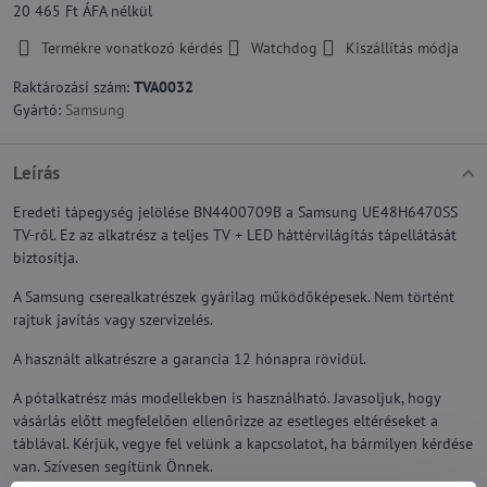
20 465 Ft
ÁFA nélkül
Termékre vonatkozó kérdés
Watchdog
Kiszállítás módja
Raktározási szám:
TVA0032
Gyártó:
Samsung
Leírás
Eredeti tápegység jelölése BN4400709B a Samsung UE48H6470SS
TV-ről. Ez az alkatrész a teljes TV + LED háttérvilágítás tápellátását
biztosítja.
A Samsung cserealkatrészek gyárilag működőképesek. Nem történt
rajtuk javítás vagy szervizelés.
A használt alkatrészre a garancia 12 hónapra rövidül.
A pótalkatrész más modellekben is használható. Javasoljuk, hogy
vásárlás előtt megfelelően ellenőrizze az esetleges eltéréseket a
táblával. Kérjük, vegye fel velünk a kapcsolatot, ha bármilyen kérdése
van. Szívesen segítünk Önnek.