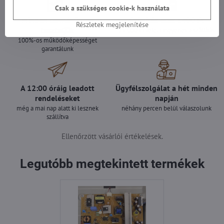
Csak a szükséges cookie-k használata
Minden termékünket
Szállítás csak 1490 Ft
Részletek megjelenítése
teszteljük
25 000 Ft felett ingyenes a szállítás
100%-os működőképességet
garantálunk
A 12:00 óráig leadott
Ügyfélszolgálat a hét minden
rendeléseket
napján
még a mai nap alatt ki lesznek
néhány percen belül válaszolunk
szállítva
Ellenőrzött vásárlói értékelések.
Legutóbb megtekintett termékek