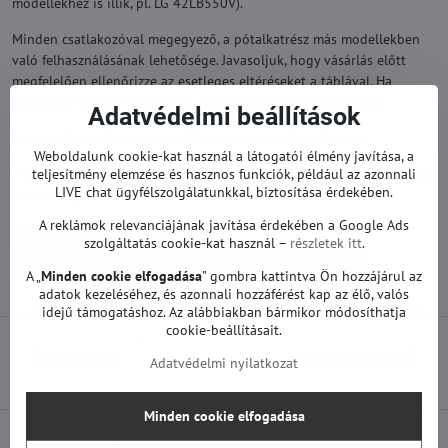
modellekhez is illik, pl. LG 42LB550V).
Minden csatlakozóval megegyező, a pótalkatrész más modellekben
való felhasználásának lehetősége. Javasoljuk, hogy vásárlás előtt
megfelelően ellenőrizze az esetleges eltéréseket a táblával. Ha
bármilyen kérdése van, kérjük, vegye fel velünk a kapcsolatot.
Adatvédelmi beállítások
A használt pótalkatrészekre 12 hónap garanciát vállalunk.
Weboldalunk cookie-kat használ a látogatói élmény javítása, a
teljesítmény elemzése és hasznos funkciók, például az azonnali
A LG TV pótalkatrészek gyárilag működőképesek. Nem történt rajtuk
LIVE chat ügyfélszolgálatunkkal, biztosítása érdekében.
javítás vagy szervizelés.
A reklámok relevanciájának javítása érdekében a Google Ads
Továbbiak a kategóriából
szolgáltatás cookie-kat használ –
részletek itt
.
Pótalkatrészek | LG TV
Tápegységek | LG TV
A „
Minden cookie elfogadása
" gombra kattintva Ön hozzájárul az
adatok kezeléséhez, és azonnali hozzáférést kap az élő, valós
idejű támogatáshoz. Az alábbiakban bármikor módosíthatja
cookie-beállításait.
Előző termék
Következő termék
Adatvédelmi nyilatkozat
Minden cookie elfogadása