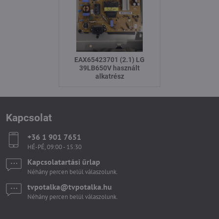
EAX65423701 (2.1) LG
39LB650V használt
alkatrész
Kapcsolat
+36 1 901 7651
HÉ-PÉ, 09:00 - 15:30
Kapcsolatartási űrlap
Néhány percen belül válaszolunk.
tvpotalka​@tvpotalka​.hu
Néhány percen belül válaszolunk.