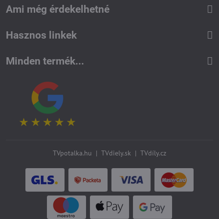
Ami még érdekelhetné
Hasznos linkek
Minden termék...
TVpotalka.hu
|
TVdiely.sk
|
TVdíly.cz