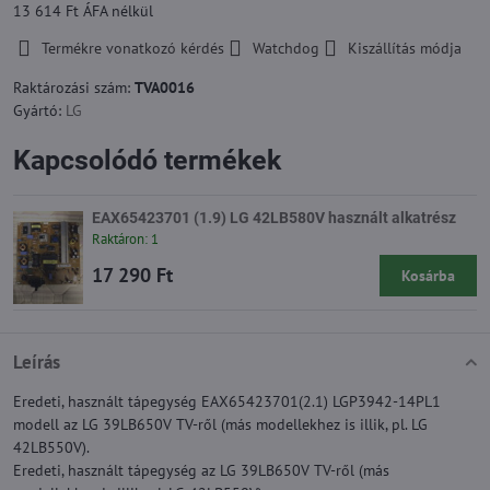
13 614 Ft
ÁFA nélkül
Termékre vonatkozó kérdés
Watchdog
Kiszállítás módja
Raktározási szám:
TVA0016
Gyártó:
LG
Kapcsolódó termékek
EAX65423701 (1.9) LG 42LB580V használt alkatrész
Raktáron: 1
17 290 Ft
Kosárba
Leírás
Eredeti, használt tápegység EAX65423701(2.1) LGP3942-14PL1
modell az LG 39LB650V TV-ről (más modellekhez is illik, pl. LG
42LB550V).
Eredeti, használt tápegység az LG 39LB650V TV-ről (más