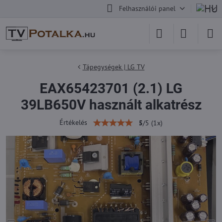
Felhasználói panel
Tápegységek | LG TV
EAX65423701 (2.1) LG
39LB650V használt alkatrész
Értékelés
5
/
5
(
1
x)