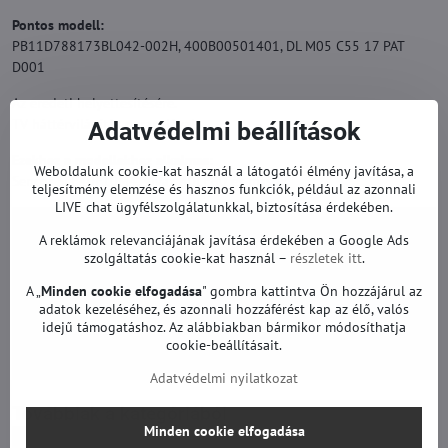
Pontos modell:
PB11D788173BL042-002H, 400B00501401, DL M05 C55 17 PAT
D001
Az eredeti helyettesítésére.
TV háttérvilágítás garanciával.
Adatvédelmi beállítások
Ezekhez a modellekhez alkalmas:
Weboldalunk cookie-kat használ a látogatói élmény javítása, a
Sencor SLE40F10M4, Vivax 40LE60 és mások.
teljesítmény elemzése és hasznos funkciók, például az azonnali
LIVE chat ügyfélszolgálatunkkal, biztosítása érdekében.
A reklámok relevanciájának javítása érdekében a Google Ads
szolgáltatás cookie-kat használ –
részletek itt
.
A „
Minden cookie elfogadása
" gombra kattintva Ön hozzájárul az
adatok kezeléséhez, és azonnali hozzáférést kap az élő, valós
idejű támogatáshoz. Az alábbiakban bármikor módosíthatja
cookie-beállításait.
Adatvédelmi nyilatkozat
Továbbiak a kategóriából
Minden cookie elfogadása
LED TV háttérvilágítás