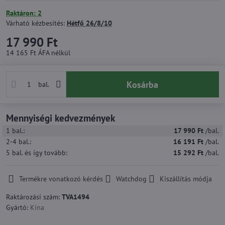
Raktáron: 2
Várható kézbesítés:
Hétfő
26/8/10
17 990 Ft
14 165 Ft
ÁFA nélkül
Kosárba
bal.
Mennyiségi kedvezmények
1
bal.:
17 990 Ft
/bal.
2-4
bal.:
16 191 Ft
/bal.
5
bal.
és így tovább
:
15 292 Ft
/bal.
Termékre vonatkozó kérdés
Watchdog
Kiszállítás módja
Raktározási szám:
TVA1494
Gyártó:
Kína