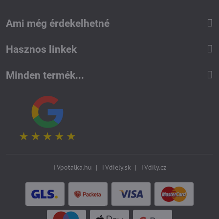
Ami még érdekelhetné
Hasznos linkek
Minden termék...
TVpotalka.hu
|
TVdiely.sk
|
TVdíly.cz