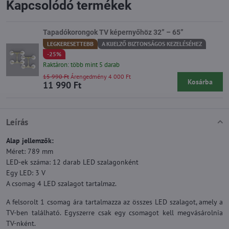
Kapcsolódó termékek
Tapadókorongok TV képernyőhöz 32” – 65”
LEGKERESETTEBB
A KIJELZŐ BIZTONSÁGOS KEZELÉSÉHEZ
-25%
Raktáron: több mint 5 darab
15 990 Ft
Árengedmény 4 000 Ft
Kosárba
11 990 Ft
Leírás
Alap jellemzők:
Méret: 789 mm
LED-ek száma: 12 darab LED szalagonként
Egy LED: 3 V
A csomag 4 LED szalagot tartalmaz.
A felsorolt 1 csomag ára tartalmazza az összes LED szalagot, amely a
TV-ben található. Egyszerre csak egy csomagot kell megvásárolnia
TV-nként.