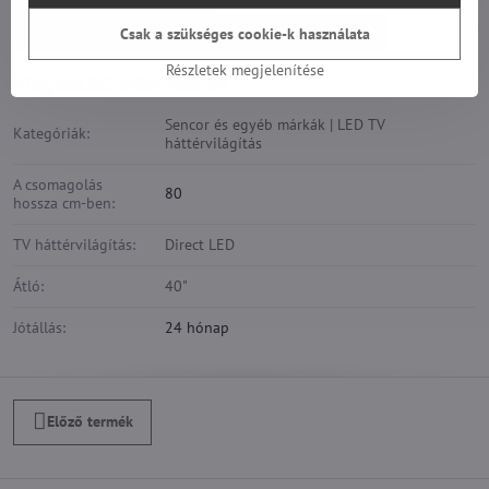
Sencor és egyéb márkák | LED TV háttérvilágítás
Csak a szükséges cookie-k használata
Részletek megjelenítése
Kiegészítő információk
Sencor és egyéb márkák | LED TV
Kategóriák:
háttérvilágítás
A csomagolás
80
hossza cm-ben:
TV háttérvilágítás:
Direct LED
Átló:
40"
Jótállás:
24 hónap
Előző termék