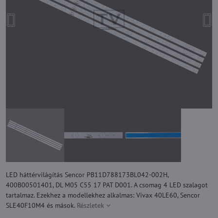
LED háttérvilágítás Sencor PB11D788173BL042-002H,
400B00501401, DL M05 C55 17 PAT D001. A csomag 4 LED szalagot
tartalmaz. Ezekhez a modellekhez alkalmas: Vivax 40LE60, Sencor
SLE40F10M4 és mások.
Részletek