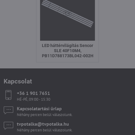
LED háttérvilágítás Sencor
SLE 40F10M4,
PB11D788173BL042-002H
Kapcsolat
+36 1 901 7651
HÉ-PÉ, 09:00 - 15:30
Kapcsolatartási űrlap
Néhány percen belül válaszolunk.
tvpotalka​@tvpotalka​.hu
Néhány percen belül válaszolunk.