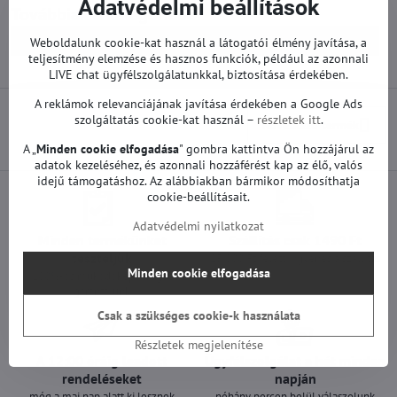
Adatvédelmi beállítások
Továbbiak a kategóriából
Pótalkatrészek | Samsung TV
Alaplapok | Samsung TV
Weboldalunk cookie-kat használ a látogatói élmény javítása, a
teljesítmény elemzése és hasznos funkciók, például az azonnali
LIVE chat ügyfélszolgálatunkkal, biztosítása érdekében.
A reklámok relevanciájának javítása érdekében a Google Ads
szolgáltatás cookie-kat használ –
részletek itt
.
Következő termék
A „
Minden cookie elfogadása
" gombra kattintva Ön hozzájárul az
adatok kezeléséhez, és azonnali hozzáférést kap az élő, valós
idejű támogatáshoz. Az alábbiakban bármikor módosíthatja
cookie-beállításait.
Adatvédelmi nyilatkozat
Minden termékünket
Szállítás csak 1490 Ft
teszteljük
25 000 Ft felett ingyenes a szállítás
Minden cookie elfogadása
100%-os működőképességet
garantálunk
Csak a szükséges cookie-k használata
Részletek megjelenítése
A 12:00 óráig leadott
Ügyfélszolgálat a hét minden
rendeléseket
napján
még a mai nap alatt ki lesznek
néhány percen belül válaszolunk