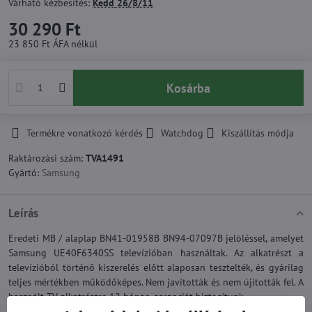
Várható kézbesítés:
Kedd
26/8/11
30 290 Ft
23 850 Ft
ÁFA nélkül
Kosárba
Termékre vonatkozó kérdés
Watchdog
Kiszállítás módja
Raktározási szám:
TVA1491
Gyártó:
Samsung
Leírás
Eredeti MB / alaplap BN41-01958B BN94-07097B jelöléssel, amelyet
Samsung UE40F6340SS televízióban használtak. Az alkatrészt a
televízióból történő kiszerelés előtt alaposan tesztelték, és gyárilag
teljes mértékben működőképes. Nem javították és nem újították fel. A
használt TV alkatrészre 12 hónap garanciát biztosítunk.