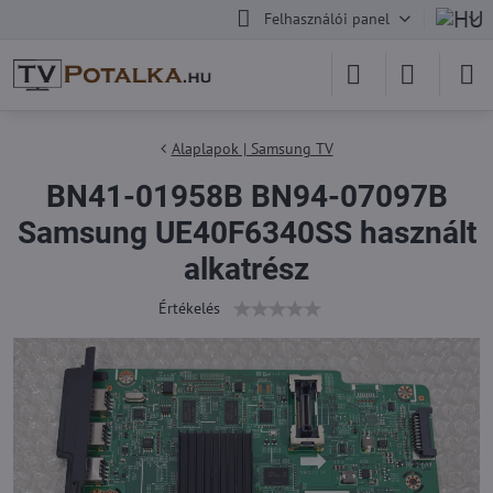
Felhasználói panel
Alaplapok | Samsung TV
BN41-01958B BN94-07097B
Samsung UE40F6340SS használt
alkatrész
Értékelés