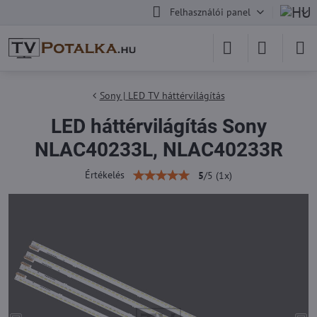
Felhasználói panel
Sony | LED TV háttérvilágítás
LED háttérvilágítás Sony
NLAC40233L, NLAC40233R
Értékelés
5
/
5
(
1
x)