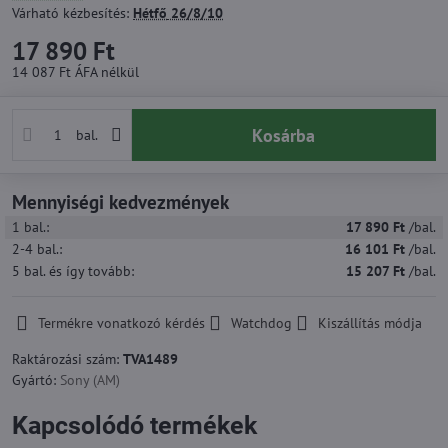
Várható kézbesítés:
Hétfő
26/8/10
17 890 Ft
14 087 Ft
ÁFA nélkül
Kosárba
bal.
Mennyiségi kedvezmények
1
bal.:
17 890 Ft
/bal.
2-4
bal.:
16 101 Ft
/bal.
5
bal.
és így tovább
:
15 207 Ft
/bal.
Termékre vonatkozó kérdés
Watchdog
Kiszállítás módja
Raktározási szám:
TVA1489
Gyártó:
Sony (AM)
Kapcsolódó termékek