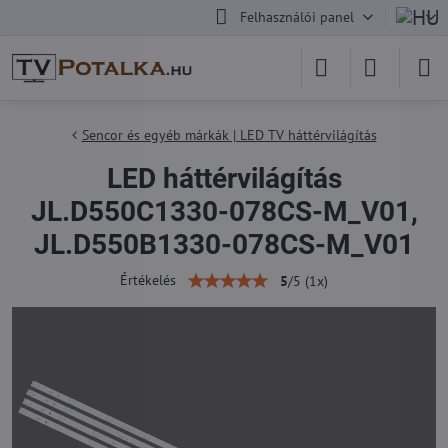
Felhasználói panel
Sencor és egyéb márkák | LED TV háttérvilágítás
LED háttérvilágítás
JL.D550C1330-078CS-M_V01,
JL.D550B1330-078CS-M_V01
Értékelés
5
/
5
(
1
x)