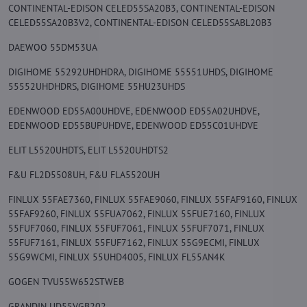
CONTINENTAL-EDISON CELED55SA20B3, CONTINENTAL-EDISON
CELED55SA20B3V2, CONTINENTAL-EDISON CELED55SABL20B3
DAEWOO 55DM53UA
DIGIHOME 55292UHDHDRA, DIGIHOME 55551UHDS, DIGIHOME
55552UHDHDRS, DIGIHOME 55HU23UHDS
EDENWOOD ED55A00UHDVE, EDENWOOD ED55A02UHDVE,
EDENWOOD ED55BUPUHDVE, EDENWOOD ED55C01UHDVE
ELIT L5520UHDTS, ELIT L5520UHDTS2
F&U FL2D5508UH, F&U FLA5520UH
FINLUX 55FAE7360, FINLUX 55FAE9060, FINLUX 55FAF9160, FINLUX
55FAF9260, FINLUX 55FUA7062, FINLUX 55FUE7160, FINLUX
55FUF7060, FINLUX 55FUF7061, FINLUX 55FUF7071, FINLUX
55FUF7161, FINLUX 55FUF7162, FINLUX 55G9ECMI, FINLUX
55G9WCMI, FINLUX 55UHD4005, FINLUX FL55AN4K
GOGEN TVU55W652STWEB
GRANDIN UD55VGB202