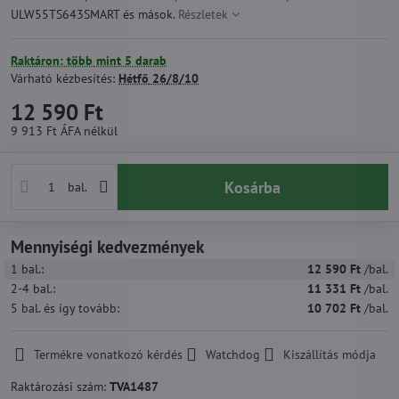
ULW55TS643SMART és mások.
Részletek
Raktáron: több mint 5 darab
Várható kézbesítés:
Hétfő
26/8/10
12 590 Ft
9 913 Ft
ÁFA nélkül
Kosárba
bal.
Mennyiségi kedvezmények
1
bal.:
12 590 Ft
/bal.
2-4
bal.:
11 331 Ft
/bal.
5
bal.
és így tovább
:
10 702 Ft
/bal.
Termékre vonatkozó kérdés
Watchdog
Kiszállítás módja
Raktározási szám:
TVA1487