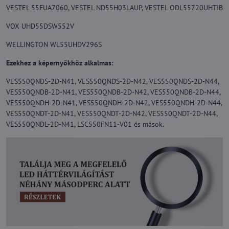
VESTEL 55FUA7060, VESTEL ND55H03LAUP, VESTEL ODL55720UHTIB
VOX UHD55DSW552V
WELLINGTON WL55UHDV296S
Ezekhez a képernyőkhöz alkalmas:
VES550QNDS-2D-N41, VES550QNDS-2D-N42, VES550QNDS-2D-N44,
VES550QNDB-2D-N41, VES550QNDB-2D-N42, VES550QNDB-2D-N44,
VES550QNDH-2D-N41, VES550QNDH-2D-N42, VES550QNDH-2D-N44,
VES550QNDT-2D-N41, VES550QNDT-2D-N42, VES550QNDT-2D-N44,
VES550QNDL-2D-N41, LSC550FN11-V01 és mások.