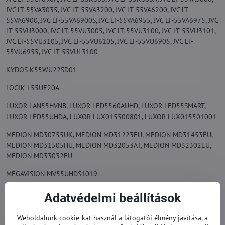
JVC LT-55VA3035, JVC LT-55VA3200, JVC LT-55VA6200, JVC LT-
55VA6900, JVC LT-55VA6900S, JVC LT-55VA6955, JVC LT-55VA6975, JVC
LT-55VU3000, JVC LT-55VU3005, JVC LT-55VU3100, JVC LT-55VU3101,
JVC LT-55VU3105, JVC LT-55VU6105, JVC LT-55VU6905, JVC LT-
55VU6955, JVC LT-55VUL3100
KYDOS K55WU22SD01
LOGIK L55UE20A
LUXOR LAN55HVNB, LUXOR LED5560AUHD, LUXOR LED55SMART,
LUXOR LED55UHDA, LUXOR LUX015500801, LUXOR LUX015501001
MEDION MD30755UK, MEDION MD31223EU, MEDION MD31453EU,
MEDION MD31505HU, MEDION MD32053AT, MEDION MD32302EU,
MEDION MD33032EU
MEGAVISION MV55UHDS1019
MITCHELL&BROWN JB55UHD18114K
Adatvédelmi beállítások
NABO 55ST6600, NABO 55UA6500
Weboldalunk cookie-kat használ a látogatói élmény javítása, a