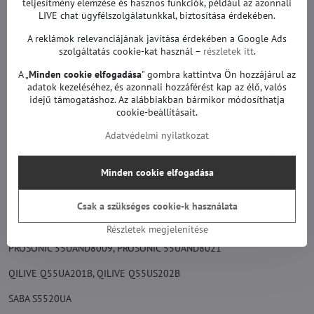
teljesítmény elemzése és hasznos funkciók, például az azonnali
NORDMENDE ARF55UHD, NORDMENDE ARTX55UHD
LIVE chat ügyfélszolgálatunkkal, biztosítása érdekében.
OK 55850UVTFB, OK ODL55920UHDAB
A reklámok relevanciájának javítása érdekében a Google Ads
szolgáltatás cookie-kat használ –
részletek itt
.
PANASONIC TX-55HX580BZ, PANASONIC TX-55HX580E, PANASONIC
TX-55HX580EZ, PANASONIC TX-55HX585B, PANASONIC TX-
A „
Minden cookie elfogadása
" gombra kattintva Ön hozzájárul az
55HX585E, PANASONIC TX-55HXW584, PANASONIC TX-55JX600B,
adatok kezeléséhez, és azonnali hozzáférést kap az élő, valós
PANASONIC TX-55JX600BZ, PANASONIC TX-55JX600E, PANASONIC TX-
idejű támogatáshoz. Az alábbiakban bármikor módosíthatja
cookie-beállításait.
55JX610E, PANASONIC TX-55JX620E, PANASONIC TX-55JXW604,
PANASONIC TX-55JXW634, PANASONIC TX-55LX600B, PANASONIC TX-
Adatvédelmi nyilatkozat
55LX600BZ, PANASONIC TX-55LX600E, PANASONIC TX-55LX600EZ,
PANASONIC TX-55LX610E, PANASONIC TX-55LX620B, PANASONIC TX-
55LX620E, PANASONIC TX-55LXW634
Minden cookie elfogadása
POLAROID P55UPA2021A
Csak a szükséges cookie-k használata
PRO CASTER 55A900H
Részletek megjelenítése
PROSONIC 55UAND8009, PROSONIC 55UAND8021
QILIVE Q55UA201B, QILIVE Q55US202B
SABA S5520UA