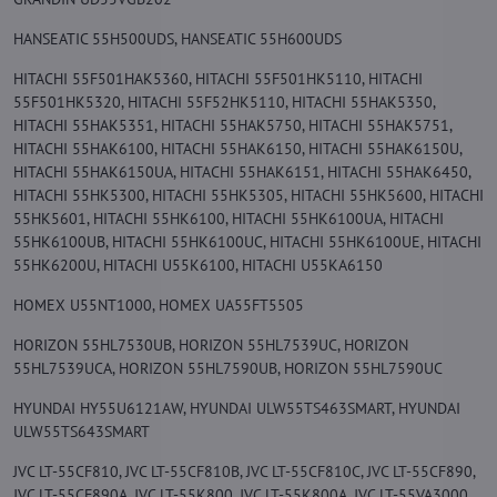
HANSEATIC 55H500UDS, HANSEATIC 55H600UDS
HITACHI 55F501HAK5360, HITACHI 55F501HK5110, HITACHI
55F501HK5320, HITACHI 55F52HK5110, HITACHI 55HAK5350,
HITACHI 55HAK5351, HITACHI 55HAK5750, HITACHI 55HAK5751,
HITACHI 55HAK6100, HITACHI 55HAK6150, HITACHI 55HAK6150U,
HITACHI 55HAK6150UA, HITACHI 55HAK6151, HITACHI 55HAK6450,
HITACHI 55HK5300, HITACHI 55HK5305, HITACHI 55HK5600, HITACHI
55HK5601, HITACHI 55HK6100, HITACHI 55HK6100UA, HITACHI
55HK6100UB, HITACHI 55HK6100UC, HITACHI 55HK6100UE, HITACHI
55HK6200U, HITACHI U55K6100, HITACHI U55KA6150
HOMEX U55NT1000, HOMEX UA55FT5505
HORIZON 55HL7530UB, HORIZON 55HL7539UC, HORIZON
55HL7539UCA, HORIZON 55HL7590UB, HORIZON 55HL7590UC
HYUNDAI HY55U6121AW, HYUNDAI ULW55TS463SMART, HYUNDAI
ULW55TS643SMART
JVC LT-55CF810, JVC LT-55CF810B, JVC LT-55CF810C, JVC LT-55CF890,
JVC LT-55CF890A, JVC LT-55K800, JVC LT-55K800A, JVC LT-55VA3000,