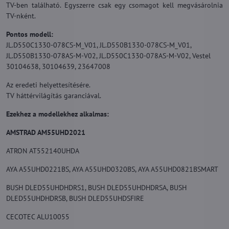
TV-ben található. Egyszerre csak egy csomagot kell megvásárolnia
TV-nként.
Pontos modell:
JL.D550C1330-078CS-M_V01, JL.D550B1330-078CS-M_V01,
JL.D550B1330-078AS-M-V02, JL.D550C1330-078AS-M-V02, Vestel
30104638, 30104639, 23647008
Az eredeti helyettesítésére.
TV háttérvilágítás garanciával.
Ezekhez a modellekhez alkalmas:
AMSTRAD AM55UHD2021
ATRON AT552140UHDA
AYA A55UHD0221BS, AYA A55UHD0320BS, AYA A55UHD0821BSMART
BUSH DLED55UHDHDRS1, BUSH DLED55UHDHDRSA, BUSH
DLED55UHDHDRSB, BUSH DLED55UHDSFIRE
CECOTEC ALU10055