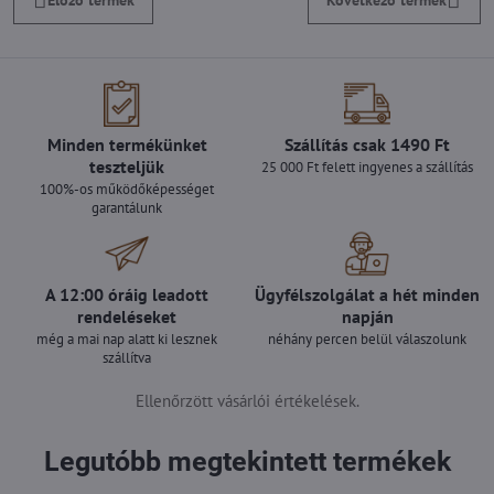
Előző termék
Következő termék
Minden termékünket
Szállítás csak 1490 Ft
teszteljük
25 000 Ft felett ingyenes a szállítás
100%-os működőképességet
garantálunk
A 12:00 óráig leadott
Ügyfélszolgálat a hét minden
rendeléseket
napján
még a mai nap alatt ki lesznek
néhány percen belül válaszolunk
szállítva
Ellenőrzött vásárlói értékelések.
Legutóbb megtekintett termékek