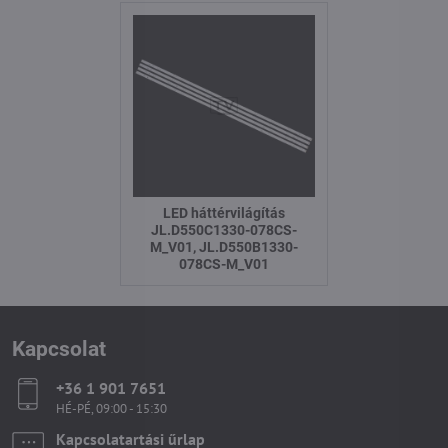
LED háttérvilágítás
JL.D550C1330-078CS-
M_V01, JL.D550B1330-
078CS-M_V01
Kapcsolat
+36 1 901 7651
HÉ-PÉ, 09:00 - 15:30
Kapcsolatartási űrlap