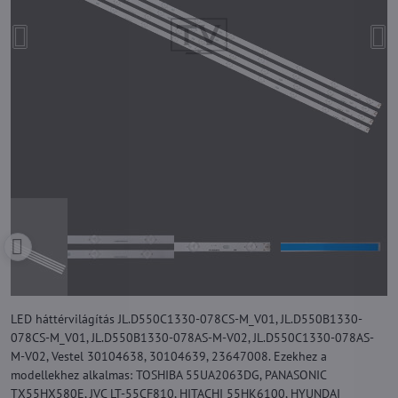
LED háttérvilágítás JL.D550C1330-078CS-M_V01, JL.D550B1330-
078CS-M_V01, JL.D550B1330-078AS-M-V02, JL.D550C1330-078AS-
M-V02, Vestel 30104638, 30104639, 23647008. Ezekhez a
modellekhez alkalmas: TOSHIBA 55UA2063DG, PANASONIC
TX55HX580E, JVC LT-55CF810, HITACHI 55HK6100, HYUNDAI