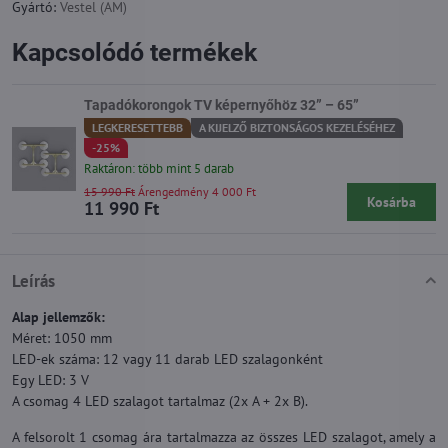
Gyártó:
Vestel (AM)
Kapcsolódó termékek
Tapadókorongok TV képernyőhöz 32” – 65”
LEGKERESETTEBB
A KIJELZŐ BIZTONSÁGOS KEZELÉSÉHEZ
-25%
Raktáron: több mint 5 darab
15 990 Ft
Árengedmény 4 000 Ft
Kosárba
11 990 Ft
Leírás
Alap jellemzők:
Méret: 1050 mm
LED-ek száma: 12 vagy 11 darab LED szalagonként
Egy LED: 3 V
A csomag 4 LED szalagot tartalmaz (2x A + 2x B).
A felsorolt 1 csomag ára tartalmazza az összes LED szalagot, amely a