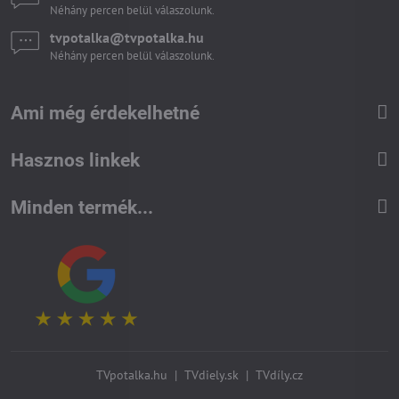
Néhány percen belül válaszolunk.
tvpotalka​@tvpotalka​.hu
Néhány percen belül válaszolunk.
Ami még érdekelhetné
Hasznos linkek
Minden termék...
TVpotalka.hu
|
TVdiely.sk
|
TVdíly.cz