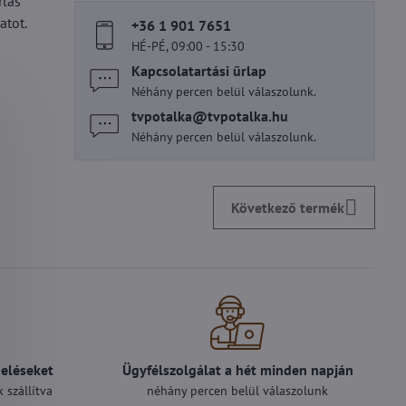
rlás
atot.
+36 1 901 7651
HÉ-PÉ, 09:00 - 15:30
Kapcsolatartási űrlap
Néhány percen belül válaszolunk.
tvpotalka​@tvpotalka​.hu
Néhány percen belül válaszolunk.
Következő termék
deléseket
Ügyfélszolgálat a hét minden napján
 szállítva
néhány percen belül válaszolunk