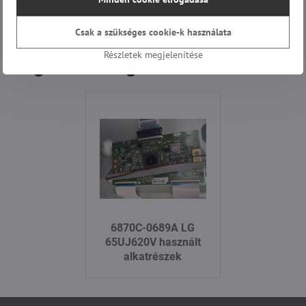
Ellenőrzött vásárlói értékelések.
Csak a szükséges cookie-k használata
Részletek megjelenítése
Legutóbb megtekintett termékek
6870C-0689A LG
65UJ620V használt
alkatrészek