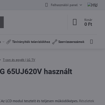
Felhasználói panel
Kosár
0 Ft
k
Távirányítók televíziókhoz
Szervizszerszámok
T-con és egyéb | LG TV
G 65UJ620V használt
 Az LCD modul tesztelt és teljesen működőképes.
Részletek