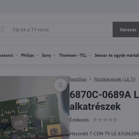
Keresés
nasonic
Philips
Sony
Thomson - TCL
Sencor és egyéb márká
Kezdőlap
Pótalkatrészek | LG TV
6870C-0689A L
alkatrészek
Értékelés
Használt T-CON TV LG 65UJ620V.