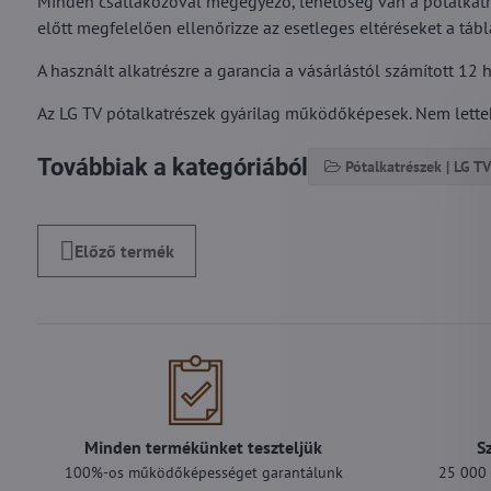
Minden csatlakozóval megegyező, lehetőség van a pótalkatré
előtt megfelelően ellenőrizze az esetleges eltéréseket a tábl
A használt alkatrészre a garancia a vásárlástól számított 12 
Az LG TV pótalkatrészek gyárilag működőképesek. Nem lettek 
Továbbiak a kategóriából
Pótalkatrészek | LG TV
Előző termék
Minden termékünket teszteljük
S
100%-os működőképességet garantálunk
25 000 F