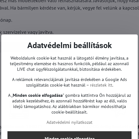
sz más modellekben való felhasználására. Javasoljuk, hogy vásá
ával. Ha bármilyen kérdése van, kérjük, vegye fel velünk a kapcsol
hónap.
szervizelve vagy javítva.
Adatvédelmi beállítások
T-con és egyéb | LG TV
Weboldalunk cookie-kat használ a látogatói élmény javítása, a
teljesítmény elemzése és hasznos funkciók, például az azonnali
LIVE chat ügyfélszolgálatunkkal, biztosítása érdekében.
A reklámok relevanciájának javítása érdekében a Google Ads
szolgáltatás cookie-kat használ –
részletek itt
.
A „
Minden cookie elfogadása
" gombra kattintva Ön hozzájárul az
adatok kezeléséhez, és azonnali hozzáférést kap az élő, valós
idejű támogatáshoz. Az alábbiakban bármikor módosíthatja
cookie-beállításait.
Adatvédelmi nyilatkozat
zállítás csak 1490 Ft
A 12:00 óráig leadott ren
t felett ingyenes a szállítás
még a mai nap alatt ki lesznek
Minden cookie elfogadása