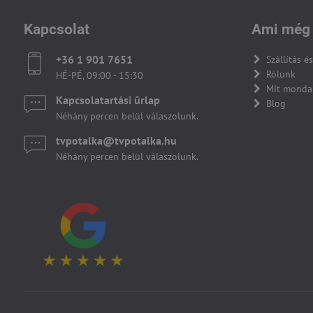
Kapcsolat
Ami még 
+36 1 901 7651
Szállítás és
Rólunk
HÉ-PÉ, 09:00 - 15:30
Mit monda
Kapcsolatartási űrlap
Blog
Néhány percen belül válaszolunk.
tvpotalka​@tvpotalka​.hu
Néhány percen belül válaszolunk.