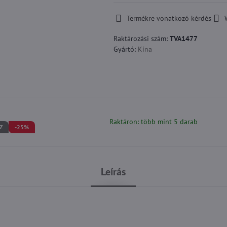
Termékre vonatkozó kérdés
Raktározási szám:
TVA1477
Gyártó:
Kína
Raktáron: több mint 5 darab
Z
-25%
Leírás