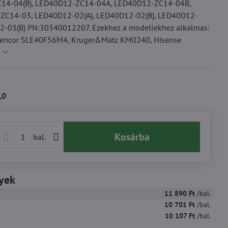
14-04(B), LED40D12-ZC14-04A, LED40D12-ZC14-04B,
C14-03, LED40D12-02(A), LED40D12-02(B), LED40D12-
-03(B) PN:30340012207. Ezekhez a modellekhez alkalmas:
 Sencor SLE40F56M4, Kruger&Matz KM0240, Hisense
k
10
Kosárba
bal.
yek
11 890 Ft
/bal.
10 701 Ft
/bal.
10 107 Ft
/bal.