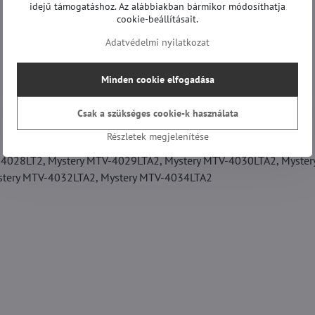
idejű támogatáshoz. Az alábbiakban bármikor módosíthatja
cookie-beállításait.
Adatvédelmi nyilatkozat
Minden cookie elfogadása
Csak a szükséges cookie-k használata
Részletek megjelenítése
-4028LT2, Mystery MTV-4029LTA2, Mystery MTV-4030LTA2, Myster
stery MTV-4032LTA2, Mystery MTV-4034LTA2