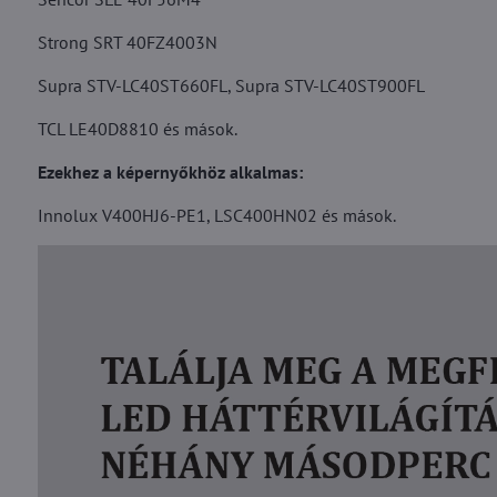
Strong SRT 40FZ4003N
Supra STV-LC40ST660FL, Supra STV-LC40ST900FL
TCL LE40D8810 és mások.
Ezekhez a képernyőkhöz alkalmas:
Innolux V400HJ6-PE1, LSC400HN02 és mások.