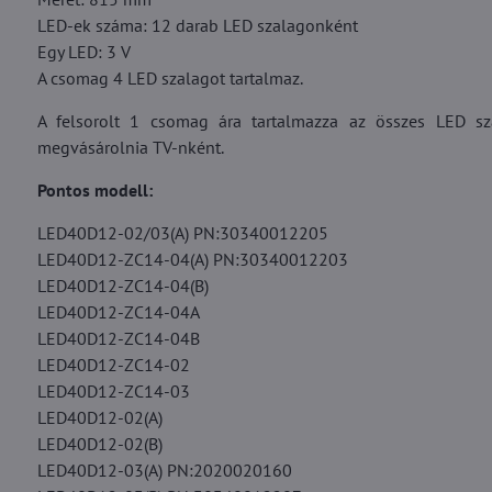
LED-ek száma: 12 darab LED szalagonként
Egy LED: 3 V
A csomag 4 LED szalagot tartalmaz.
A felsorolt 1 csomag ára tartalmazza az összes LED sz
megvásárolnia TV-nként.
Pontos modell:
LED40D12-02/03(A) PN:30340012205
LED40D12-ZC14-04(A) PN:30340012203
LED40D12-ZC14-04(B)
LED40D12-ZC14-04A
LED40D12-ZC14-04B
LED40D12-ZC14-02
LED40D12-ZC14-03
LED40D12-02(A)
LED40D12-02(B)
LED40D12-03(A) PN:2020020160