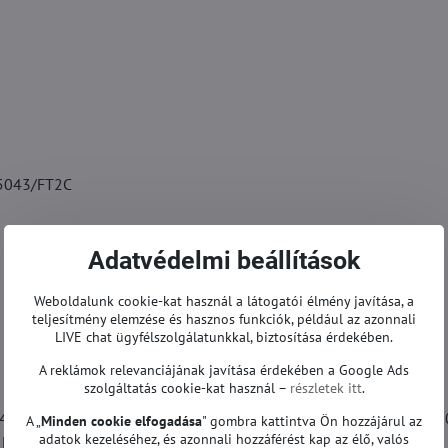
5043/FT2C
Adatvédelmi beállítások
Weboldalunk cookie-kat használ a látogatói élmény javítása, a
teljesítmény elemzése és hasznos funkciók, például az azonnali
LIVE chat ügyfélszolgálatunkkal, biztosítása érdekében.
A reklámok relevanciájának javítása érdekében a Google Ads
szolgáltatás cookie-kat használ –
részletek itt
.
E40A7100L, Haier LE40B3000, Haier LE40B3000W, Haier LE40B51
A „
Minden cookie elfogadása
" gombra kattintva Ön hozzájárul az
adatok kezeléséhez, és azonnali hozzáférést kap az élő, valós
, Haier LED40F1100C, Haier LED40H350