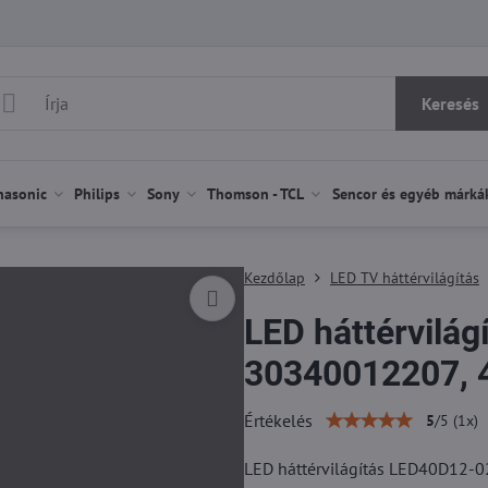
Keresés
nasonic
Philips
Sony
Thomson - TCL
Sencor és egyéb márká
Kezdőlap
LED TV háttérvilágítás
LED háttérvilá
30340012207,
Értékelés
5
/
5
(
1
x)
LED háttérvilágítás LED40D12-