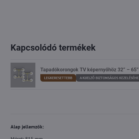
Kapcsolódó termékek
Tapadókorongok TV képernyőhöz 32” – 65”
LEGKERESETTEBB
A KIJELZŐ BIZTONSÁGOS KEZELÉSÉHE
Alap jellemzők:
Méret: 815 mm