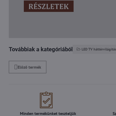
Továbbiak a kategóriából
LED TV háttérvilágítá
Előző termék
Minden termékünket teszteljük
S