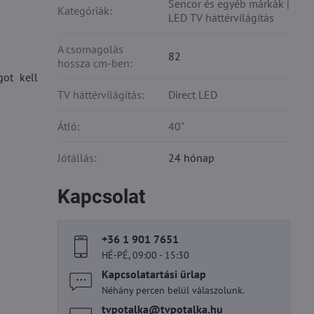
Sencor és egyéb márkák |
Kategóriák:
LED TV háttérvilágítás
A csomagolás
82
hossza cm-ben:
got kell
TV háttérvilágítás:
Direct LED
Átló:
40"
Jótállás:
24 hónap
Kapcsolat
+36 1 901 7651
HÉ-PÉ, 09:00 - 15:30
Kapcsolatartási űrlap
Néhány percen belül válaszolunk.
tvpotalka​@tvpotalka​.hu