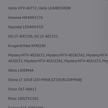
Helix HTV-407T2, Helix LE40B3300W
Hisense HX40N2176
Hyundai LED40H35D
JVC LT-40C550, JVC LT-40C551
Kruger&Matz KM0240
Mystery MTV-4026LT2, Mystery MTV-4028LTA2, Mystery MTV
4030LT2, Mystery MTV-4031LTA2, Mystery MTV-4031LT2, My
Okira L40DN4A
Orava LT-1018 LED M96B (LT1018LEDM96B)
Orion OLT-40612
Polar 100LTV1101
Sencor SLE 40F56M4