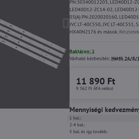
PN:30340012203, LED40D12-ZC
LED40D12-ZC14-02, LED40D12-Z
03(A) PN:2020020160, LED40D12
JVC LT-40C550, JVC LT-40C551,
HX40N2176 és mások.
Részlete
Raktáron: 1
Várható kézbesítés:
Hétfő
26/8/
11 890 Ft
9 362 Ft
ÁFA nélkül
Mennyiségi kedvezmén
1
bal.:
2-4
bal.:
5
bal.
és így tovább
: