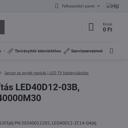
Felhasználói panel
Kosár
0 Ft
k
Távirányítók televíziókhoz
Szervizszerszámok
Sencor és egyéb márkák | LED TV háttérvilágítás
gítás LED40D12-03B,
 40000M30
02/03(A) PN:30340012205, LED40D12-ZC14-04(A)