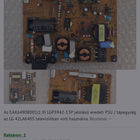
Az EAX64908001(1.9) LGP3942-13P jelölésű eredeti PSU / tápegység
az LG 42LA640S televízióban volt használva.
Részletek
Raktáron: 1