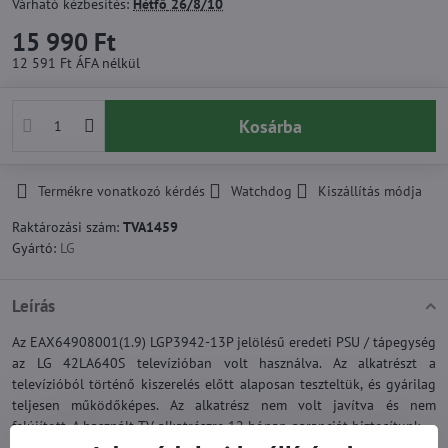
Várható kézbesítés:
Hétfő
26/8/10
15 990 Ft
12 591 Ft
ÁFA nélkül
Kosárba
Termékre vonatkozó kérdés
Watchdog
Kiszállítás módja
Raktározási szám:
TVA1459
Gyártó:
LG
Leírás
Az EAX64908001(1.9) LGP3942-13P jelölésű eredeti PSU / tápegység
az LG 42LA640S televízióban volt használva. Az alkatrészt a
televízióból történő kiszerelés előtt alaposan teszteltük, és gyárilag
teljesen működőképes. Az alkatrész nem volt javítva és nem
felújított. A használt TV alkatrészre 12 hónap garanciát biztosítunk.