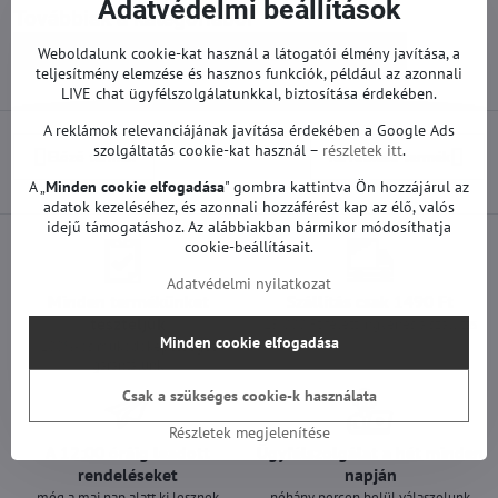
Adatvédelmi beállítások
Továbbiak a kategóriából
Pótalkatrészek | LG TV
Tápegységek | LG TV
Weboldalunk cookie-kat használ a látogatói élmény javítása, a
teljesítmény elemzése és hasznos funkciók, például az azonnali
LIVE chat ügyfélszolgálatunkkal, biztosítása érdekében.
A reklámok relevanciájának javítása érdekében a Google Ads
szolgáltatás cookie-kat használ –
részletek itt
.
Előző termék
Következő termék
A „
Minden cookie elfogadása
" gombra kattintva Ön hozzájárul az
adatok kezeléséhez, és azonnali hozzáférést kap az élő, valós
idejű támogatáshoz. Az alábbiakban bármikor módosíthatja
cookie-beállításait.
Adatvédelmi nyilatkozat
Minden termékünket
Szállítás csak 1490 Ft
teszteljük
25 000 Ft felett ingyenes a szállítás
Minden cookie elfogadása
100%-os működőképességet
garantálunk
Csak a szükséges cookie-k használata
Részletek megjelenítése
A 12:00 óráig leadott
Ügyfélszolgálat a hét minden
rendeléseket
napján
még a mai nap alatt ki lesznek
néhány percen belül válaszolunk