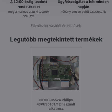
A 12:00 óráig leadott
Ügyfélszolgálat a hét minden
rendeléseket
napján
még a mai nap alatt ki lesznek
néhány percen belül válaszolunk
szállítva
Ellenőrzött vásárlói értékelések.
Legutóbb megtekintett termékek
6870C-0552A Philips
43PUS6101/12 használt
alkatrész