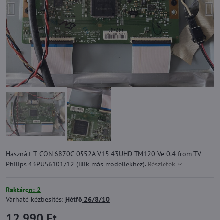
Használt T-CON 6870C-0552A V15 43UHD TM120 Ver0.4 from TV
Philips 43PUS6101/12 (illik más modellekhez).
Részletek
Raktáron: 2
Várható kézbesítés:
Hétfő
26/8/10
12 990 Ft