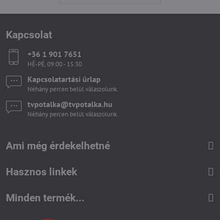
Kapcsolat
+36 1 901 7651
HÉ-PÉ, 09:00 - 15:30
Kapcsolatartási űrlap
Néhány percen belül válaszolunk.
tvpotalka​@tvpotalka​.hu
Néhány percen belül válaszolunk.
Ami még érdekelhetné
Hasznos linkek
Minden termék...