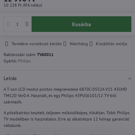
10 228 Ft
ÁFA nélkül
Kosárba
Termékre vonatkozó kérdés
Watchdog
Kiszállítás módja
Raktározási szám:
TVA0011
Gyártó:
Philips
Leírás
A T-con LCD modul pontos megnevezése 6870C-0552A V15 43UHD
TM120 Ver0.4. Használt, és egy Philips 43PUS6101/12 TV-ből
származik.
A pótalkatrész tesztelt, teljesen működőképes, hibátlan. Több Philips
TV modellben is használatos. Erre az alkatrészre 12 hónap garanciát
vállalunk.