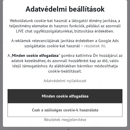
A Tcon felelős a TV képernyőjének zavartalan működéséért. Az
alaplap és a LED panel között helyezkedik el.
Adatvédelmi beállítások
Továbbiak a kategóriából
Weboldalunk cookie-kat használ a látogatói élmény javítása, a
teljesítmény elemzése és hasznos funkciók, például az azonnali
Pótalkatrészek | Philips TV
T-con és egyéb | Philips TV
LIVE chat ügyfélszolgálatunkkal, biztosítása érdekében.
A reklámok relevanciájának javítása érdekében a Google Ads
szolgáltatás cookie-kat használ –
részletek itt
.
Előző termék
Következő termék
A „
Minden cookie elfogadása
" gombra kattintva Ön hozzájárul az
adatok kezeléséhez, és azonnali hozzáférést kap az élő, valós
idejű támogatáshoz. Az alábbiakban bármikor módosíthatja
cookie-beállításait.
Adatvédelmi nyilatkozat
Minden termékünket
Szállítás csak 1490 Ft
Minden cookie elfogadása
teszteljük
25 000 Ft felett ingyenes a szállítás
100%-os működőképességet
garantálunk
Csak a szükséges cookie-k használata
Részletek megjelenítése