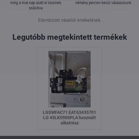
még a mai nap alatt ki lesznek
néhány percen belül válaszolunk
szállítva
Ellenőrzött vásárlói értékelések.
Legutóbb megtekintett termékek
LGSWFAC71 EAT63435701
LG 43LK5900PLA használt
alkatrész