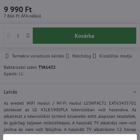
9 990 Ft
7 866 Ft
ÁFA nélkül
Kosárba
Termékre vonatkozó kérdés
Watchdog
Kiszállítás módja
Raktározási szám:
TVA1432
Gyártó:
LG
Leírás
Az eredeti WIFI modul / Wi-Fi modul LGSWFAC71 EAT63435701
jelöléssel az LG 43LK5900PLA televízióban volt használva. Az
alkatrészt a televízióból történő kiszerelés előtt alaposan tesztelték,
és gyárilag teljesen működőképes. A használt TV alkatrész nem volt
javítva és nem volt felújítva. A használt TV alkatrészre 12 hónap
garanciát biztosítunk.