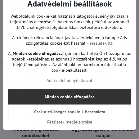
Adatvédelmi beállítások
Továbbiak a kategóriából
Weboldalunk cookie-kat használ a látogatói élmény javítása, a
Pótalkatrészek | LG TV
T-con és egyéb | LG TV
teljesítmény elemzése és hasznos funkciók, például az azonnali
LIVE chat ügyfélszolgálatunkkal, biztosítása érdekében.
A reklámok relevanciájának javítása érdekében a Google Ads
szolgáltatás cookie-kat használ –
részletek itt
.
Előző termék
Következő termék
A „
Minden cookie elfogadása
" gombra kattintva Ön hozzájárul az
adatok kezeléséhez, és azonnali hozzáférést kap az élő, valós
idejű támogatáshoz. Az alábbiakban bármikor módosíthatja
cookie-beállításait.
Adatvédelmi nyilatkozat
Minden termékünket
Szállítás csak 1490 Ft
teszteljük
25 000 Ft felett ingyenes a szállítás
Minden cookie elfogadása
100%-os működőképességet
garantálunk
Csak a szükséges cookie-k használata
Részletek megjelenítése
A 12:00 óráig leadott
Ügyfélszolgálat a hét minden
rendeléseket
napján